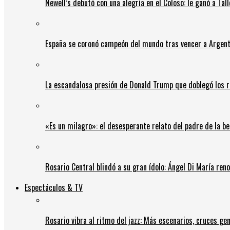
Newell’s debutó con una alegría en el Coloso: le ganó a Tal
España se coronó campeón del mundo tras vencer a Argent
La escandalosa presión de Donald Trump que doblegó los r
«Es un milagro»: el desesperante relato del padre de la b
Rosario Central blindó a su gran ídolo: Ángel Di María ren
Espectáculos & TV
Rosario vibra al ritmo del jazz: Más escenarios, cruces gen