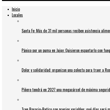
Inicio
Locales
Santa Fe: Más de 31 mil personas reciben asistencia alime
Pánico por un puma en Jujuy: Quisieron espantarlo con fue
Dolor y solidaridad: organizan una colecta para traer a Ros
Piñero tendrá en 2027 una megacárcel de máxima seguridad
Tren Rosario-Retiro con precios variables: qué días será m