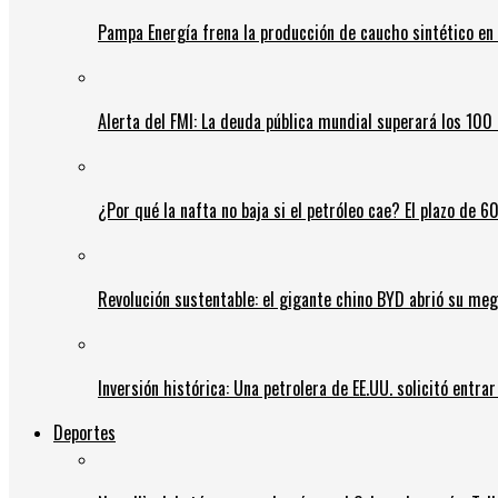
Pampa Energía frena la producción de caucho sintético en 
Alerta del FMI: La deuda pública mundial superará los 100 
¿Por qué la nafta no baja si el petróleo cae? El plazo de 
Revolución sustentable: el gigante chino BYD abrió su meg
Inversión histórica: Una petrolera de EE.UU. solicitó entr
Deportes