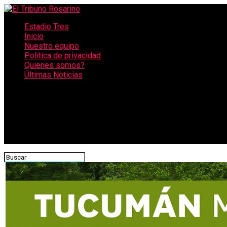
Estadio Tres
Inicio
Nuestro equipo
Política de privacidad
Quienes somos?
Últimas Noticias
CONECTATE CON NOSOTROS