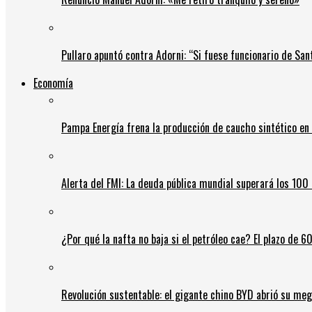
Pullaro apuntó contra Adorni: “Si fuese funcionario de Sant
Economía
Pampa Energía frena la producción de caucho sintético en 
Alerta del FMI: La deuda pública mundial superará los 100 
¿Por qué la nafta no baja si el petróleo cae? El plazo de 
Revolución sustentable: el gigante chino BYD abrió su meg