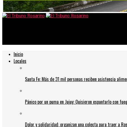
El Tribuno Rosarino
Le propusieron a Máximo Kirchner ser candidato a Presidente
Inicio
Locales
Santa Fe: Más de 31 mil personas reciben asistencia alime
Pánico por un puma en Jujuy: Quisieron espantarlo con fue
Dolor y solidaridad: organizan una colecta para traer a Ros