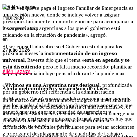
«Cada vez que se paga el Ingreso Familiar de Emergencia es
una decisión nueva, donde se incluye volver a asignar
Publicado
presupuestariamente un monto enorme para acompañar a
los argentinos y argentinas a los que el gobierno está
2 semanas atrás
cuidando en la situación de pandemia», agregó.
en
Al ser consultada sobre si el Gobierno estudia para los
27 julio 2026
próximos meses la
instrumentación de un ingreso
universal
, Raverta dijo que el tema
«está en agenda y se
Por
está discutiendo
pero le falta mucho recorrido; planificar
Ailén Lazarte
la pospandemia incluye pensarla durante la pandemia».
«
Vivimos en una Argentina muy desigual
, profundizada
Alerta meteorológico y suspensión de clases
por un gobierno (en referencia a la administración
de Mauricio Macri) con un modelo económico que generó
En el marco de una alerta meteorológico de nivel amarillo
que los niveles de indigencia y pobreza sean enormes y que
por nevadas que se extenderá hasta el martes inclusive, el
generó que una enorme cantidad de argentinos y
municipio de San Carlos de Bariloche declaró la Emergencia
argentinas no tengan un ingreso formal, entonces hay que
climática. La decisión busca reducir al mínimo la
buscar una respuesta», señaló.
circulación de vehículos particulares para evitar accidentes
y priorizar el desplazamiento de cuadrillas de trabajo y
En ese sentido, consideró que «hay múltiples miradas sobre