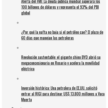
Alerta del FMI: La deuda pública mundial superará los
100 billones de dólares y representa el 93% del PBI
global
¿Por qué la nafta no baja si el petróleo cae? El plazo de
60 días que manejan las petroleras
Revolución sustentable: el gigante chino BYD abrió su
megaconcesionaria en Rosario y acelera la movilidad
eléctrica
Inversión histórica: Una petrolera de EE.UU. solicitó
entrar al RIGI para destinar US$ 13.800 millones a Vaca
Muerta