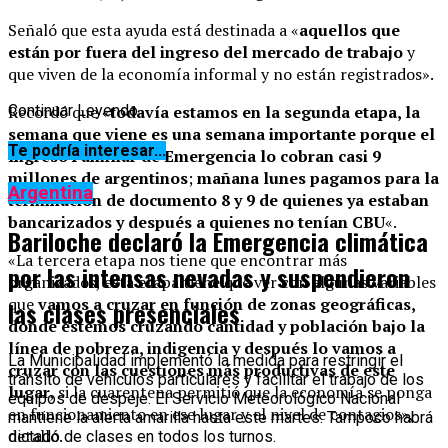
Señaló que esta ayuda está destinada a «
aquellos que
están por fuera del ingreso del mercado de trabajo
y
que viven de la economía informal y no están registrados».
Recordó que «
Continuar Leyendo
todavía estamos en la segunda etapa, la
semana que viene es una semana importante porque el
Te podría interesar...
Ingreso Familiar de Emergencia lo cobran casi 9
millones de argentinos
;
mañana lunes pagamos para la
Argentina
terminación de documento 8 y 9 de quienes ya estaban
bancarizados y después a quienes no tenían CBU
«.
Bariloche declaró la Emergencia climática
«La tercera etapa nos tiene que encontrar más
por las intensas nevadas y suspendieron
organizados, esta etapa tiene que ver con algunas variables
que
vamos a cruzar en función de zonas geográficas,
las clases presenciales
donde estemos cruzando cantidad y población bajo la
línea de pobreza, indigencia y después lo vamos a
La Municipalidad implementó la medida para restringir el
cruzar con las cuestiones más productivas de este
tránsito de vehículos particulares y facilitar el trabajo de los
lugar
, si la cuarentena permitió que la economía se ponga
equipos de despeje. El Servicio Meteorológico Nacional
en funcionamiento en ese lugar y el nivel de contagios»,
mantiene la alerta amarilla hasta este martes. Tampoco habrá
detalló.
dictado de clases en todos los turnos.