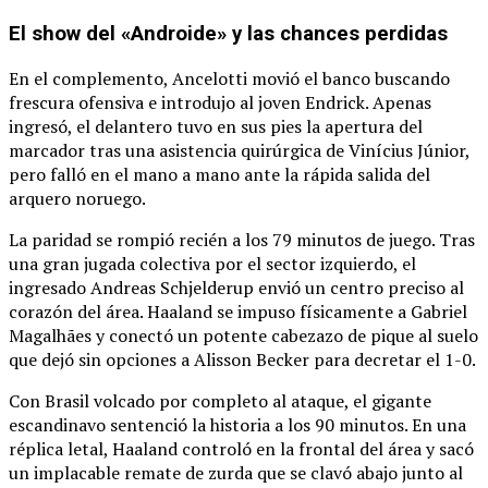
El show del «Androide» y las chances perdidas
En el complemento, Ancelotti movió el banco buscando
frescura ofensiva e introdujo al joven Endrick.
Apenas
ingresó, el delantero tuvo en sus pies la apertura del
marcador tras una asistencia quirúrgica de Vinícius Júnior,
pero falló en el mano a mano ante la rápida salida del
arquero noruego.
La paridad se rompió recién a los 79 minutos de juego.
Tras
una gran jugada colectiva por el sector izquierdo, el
ingresado Andreas Schjelderup envió un centro preciso al
corazón del área.
Haaland se impuso físicamente a Gabriel
Magalhães y conectó un potente cabezazo de pique al suelo
que dejó sin opciones a Alisson Becker para decretar el 1-0.
Con Brasil volcado por completo al ataque, el gigante
escandinavo sentenció la historia a los 90 minutos.
En una
réplica letal, Haaland controló en la frontal del área y sacó
un implacable remate de zurda que se clavó abajo junto al