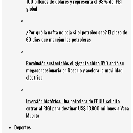
100 billones de dólares y representa el 93% del PBI
global
¿Por qué la nafta no baja si el petróleo cae? El plazo de
60 días que manejan las petroleras
Revolución sustentable: el gigante chino BYD abrió su
megaconcesionaria en Rosario y acelera la movilidad
eléctrica
Inversión histórica: Una petrolera de EE.UU. solicitó
entrar al RIGI para destinar US$ 13.800 millones a Vaca
Muerta
Deportes