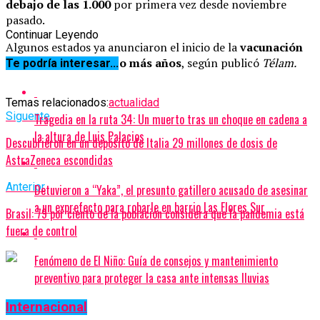
debajo de las 1.000
por primera vez desde noviembre
pasado.
Continuar Leyendo
Algunos estados ya anunciaron el inicio de la
vacunación
para personas de 16 o más años
, según publicó
Télam.
Te podría interesar...
Temas relacionados:
actualidad
Siguente
Tragedia en la ruta 34: Un muerto tras un choque en cadena a
la altura de Luis Palacios
Descubrieron en un depósito de Italia 29 millones de dosis de
AstraZeneca escondidas
Anterior
Detuvieron a “Yaka”, el presunto gatillero acusado de asesinar
a un exprefecto para robarle en barrio Las Flores Sur
Brasil: 79 por ciento de la población considera que la pandemia está
fuera de control
Fenómeno de El Niño: Guía de consejos y mantenimiento
preventivo para proteger la casa ante intensas lluvias
Internacional