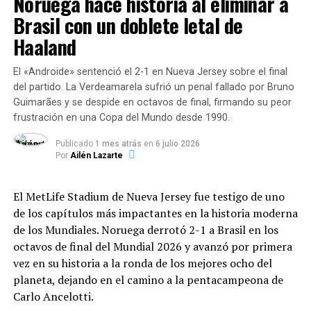
Noruega hace historia al eliminar a
la obtenida desde la inauguración del acelerador.
El despliegue de respuesta inicial contó con la
Brasil con un doblete letal de
intervención de más de 19.000 efectivos nacionales y la
Haaland
Desafíos logísticos de un
colaboración de
44 equipos de rescate provenientes
de 27 países
. Entre los aportes de la comunidad
enfriamiento masivo
El «Androide» sentenció el 2-1 en Nueva Jersey sobre el final
internacional destacan:
del partido. La Verdeamarela sufrió un penal fallado por Bruno
Desactivar una estructura de 27 kilómetros de
Guimarães y se despide en octavos de final, firmando su peor
circunferencia no es una tarea que se realice
Estados Unidos:
Asistencia por más de 386
frustración en una Copa del Mundo desde 1990.
presionando un interruptor. El proceso requiere
millones de dólares y el envío del buque USS Fort
semanas de meticuloso trabajo:
Lauderdale.
Publicado
1 mes atrás
en
6 julio 2026
Por
Ailén Lazarte
Extracción de haces:
Se vacían de manera
Fondo Monetario Internacional (FMI):
segura los haces de partículas que viajan casi a la
El MetLife Stadium de Nueva Jersey fue testigo de uno
Liberación de 346 millones de dólares en fondos
velocidad de la luz.
de los capítulos más impactantes en la historia moderna
multilaterales.
de los Mundiales.
Noruega derrotó 2-1 a Brasil en los
octavos de final del Mundial 2026 y avanzó por primera
Aumento controlado de temperatura:
Los
Naciones Unidas (ONU):
Fondo de respuesta
vez en su historia a la ronda de los mejores ocho del
imanes del colisionador operan en un estado de
rápida de 15 millones de dólares.
planeta, dejando en el camino a la pentacampeona de
superconducción gracias al helio líquido que los
Carlo Ancelotti.
mantiene a
−
271
,
3
∘
C
(más frío que el espacio
UNICEF:
Solicitud de 65,7 millones de dólares