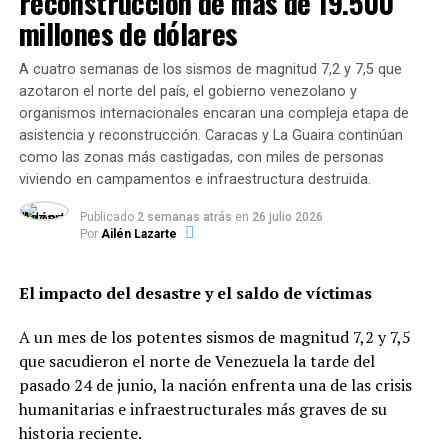
reconstrucción de más de 19.500
La noticia
, que causó gran revuelo en Europa,
millones de dólares
trasciende precisamente el día en que el Ejecutivo
comunitario tenía planeado modificar el
mecanismo
A cuatro semanas de los sismos de magnitud 7,2 y 7,5 que
de control
creado para impedir la exportación de
azotaron el norte del país, el gobierno venezolano y
vacunas al exterior por fabricantes que estén
organismos internacionales encaran una compleja etapa de
incumpliendo sus compromisos de venta a los países de
asistencia y reconstrucción. Caracas y La Guaira continúan
la Unión Europea. Desde que fue puesto en marcha, hace
como las zonas más castigadas, con miles de personas
un mes y medio, el sistema solo se utilizó una vez para
viviendo en campamentos e infraestructura destruida.
bloquear una partida de AstraZeneca también
Publicado
2 semanas atrás
en
26 julio 2026
preparada para el envío desde Italia, pero esa vez con
Por
Ailén Lazarte
destino a Australia.
El impacto del desastre y el saldo de víctimas
Este miércoles, finalmente, la Unión Europea
oficializó la modificación del mecanismo de control.
A un mes de los potentes sismos de magnitud 7,2 y 7,5
A partir de ahora, explicó el vicepresidente de la
que sacudieron el norte de Venezuela la tarde del
Comisión Europea, Valdis Dombrovskis, se deberán
pasado 24 de junio, la nación enfrenta una de las crisis
considerar «dos elementos adicionales» para la
humanitarias e infraestructurales más graves de su
autorización de exportaciones:
reciprocidad con el
historia reciente.
país de origen y proporcionalidad en los pedidos.