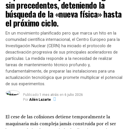
sin precedentes, deteniendo la
junto a la Universidad de Oxford sin retraso alguno.
voluntarios por su valiosa
búsqueda de la «nueva física» hasta
entrega y dedicación al
La semana pasada, en ese marco, la jefa del Ejecutivo
el próximo ciclo.
comunitario, Ursula Von der Leyen, amenazó al
salvar vidas. Venezuela
Gobierno británico de Boris Johnson con vetar las
renacerá con el trabajo de
En un movimiento planificado pero que marca un hito en la
exportaciones de vacunas hacia Reino Unido.
comunidad científica internacional, el Centro Europeo para la
todos”, manifestó a través
Investigación Nuclear (CERN) ha iniciado el protocolo de
Este jueves, Von der Leyen llevará esta propuesta a los
de sus redes sociales el
desactivación progresiva de sus principales aceleradores de
jefes de Estado y de Gobierno de la UE que se reunirán
partículas. La medida responde a la necesidad de realizar
presidente de la Asamblea
por videoconferencia para analizar los problemas que
tareas de mantenimiento técnico profundo y,
enfrenta el bloque respecto a las campañas de
Nacional, Jorge Rodríguez.
fundamentalmente, de preparar las instalaciones para una
inmunización de cada país.
actualización tecnológica que promete multiplicar el potencial
de sus experimentos.
Actualmente,
23.335 personas permanecen
Publicado
1 mes atrás
en
6 julio 2026
albergadas en 107 campamentos transitorios
,
Por
Ailén Lazarte
mientras que más de 128.000 familias han recibido
TEMAS RELACIONADOS:
asistencia directa. Sin embargo, la ONG
Médicos Sin
SIGUENTE
El cese de las colisiones detiene temporalmente la
Fronteras (MSF)
advirtió que unas 6.000 personas
Profundo colapso sanitario en Brasil: más de 2.100
maquinaria más compleja jamás construida por el ser
continúan durmiendo a la intemperie en la vía pública
muertos promedio por día