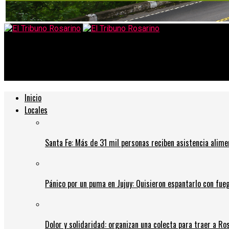
El Tribuno Rosarino
Coronavirus: la reacción del gobierno al anuncio de los gimnasi
Inicio
Locales
Santa Fe: Más de 31 mil personas reciben asistencia alime
Pánico por un puma en Jujuy: Quisieron espantarlo con fue
Dolor y solidaridad: organizan una colecta para traer a Ros