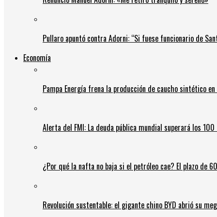
Pullaro apuntó contra Adorni: “Si fuese funcionario de Sant
Economía
Pampa Energía frena la producción de caucho sintético en 
Alerta del FMI: La deuda pública mundial superará los 100 
¿Por qué la nafta no baja si el petróleo cae? El plazo de 
Revolución sustentable: el gigante chino BYD abrió su meg