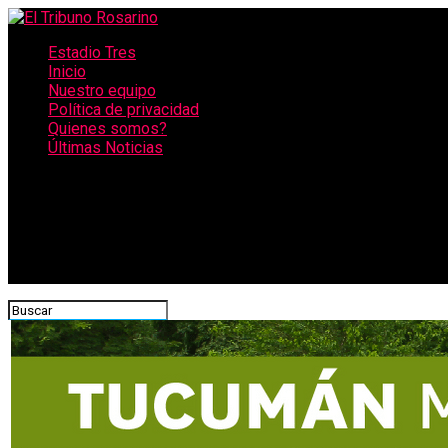
Estadio Tres
Inicio
Nuestro equipo
Política de privacidad
Quienes somos?
Últimas Noticias
CONECTATE CON NOSOTROS