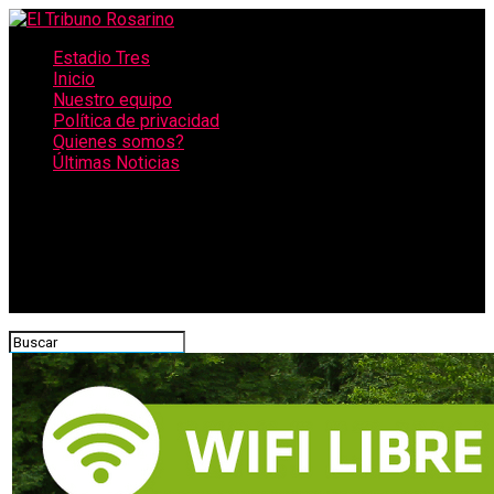
Estadio Tres
Inicio
Nuestro equipo
Política de privacidad
Quienes somos?
Últimas Noticias
CONECTATE CON NOSOTROS