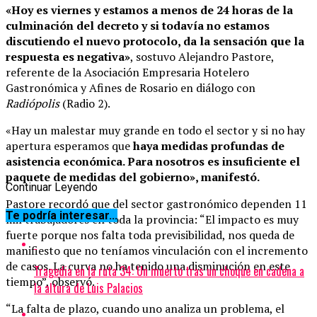
«Hoy es viernes y estamos a menos de 24 horas de la
culminación del decreto y si todavía no estamos
discutiendo el nuevo protocolo, da la sensación que la
respuesta es negativa»
, sostuvo Alejandro Pastore,
referente de la Asociación Empresaria Hotelero
Gastronómica y Afines de Rosario en diálogo con
Radiópolis
(Radio 2).
«Hay un malestar muy grande en todo el sector y si no hay
apertura esperamos que
haya medidas profundas de
asistencia económica. Para nosotros es insuficiente el
paquete de medidas del gobierno», manifestó.
Continuar Leyendo
Pastore recordó que del sector gastronómico dependen 11
Te podría interesar...
mil trabajadores en toda la provincia: “El impacto es muy
fuerte porque nos falta toda previsibilidad, nos queda de
manifiesto que no teníamos vinculación con el incremento
de casos. La curva no ha tenido una disminución en este
Tragedia en la ruta 34: Un muerto tras un choque en cadena a
tiempo”, observó.
la altura de Luis Palacios
“La falta de plazo, cuando uno analiza un problema, el