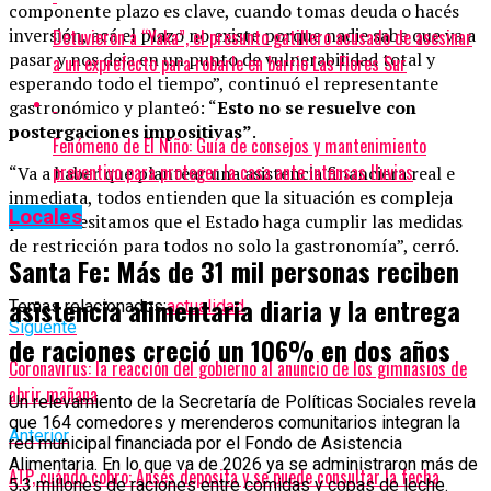
componente plazo es clave, cuando tomas deuda o hacés
inversión, acá el plazo no existe porque nadie sabe que va a
Detuvieron a “Yaka”, el presunto gatillero acusado de asesinar
pasar y nos deja en un punto de vulnerabilidad total y
a un exprefecto para robarle en barrio Las Flores Sur
esperando todo el tiempo”, continuó el representante
gastronómico y planteó: “
Esto no se resuelve con
postergaciones impositivas”
.
Fenómeno de El Niño: Guía de consejos y mantenimiento
preventivo para proteger la casa ante intensas lluvias
“Va a haber que plantear una asistencia financiera real e
inmediata, todos entienden que la situación es compleja
Locales
pero necesitamos que el Estado haga cumplir las medidas
de restricción para todos no solo la gastronomía”, cerró.
Santa Fe: Más de 31 mil personas reciben
asistencia alimentaria diaria y la entrega
Temas relacionados:
actualidad
Siguente
de raciones creció un 106% en dos años
Coronavirus: la reacción del gobierno al anuncio de los gimnasios de
abrir mañana
Un relevamiento de la Secretaría de Políticas Sociales revela
que 164 comedores y merenderos comunitarios integran la
Anterior
red municipal financiada por el Fondo de Asistencia
Alimentaria. En lo que va de 2026 ya se administraron más de
ATP, cuándo cobro: Ansés deposita y se puede consultar la fecha
5,3 millones de raciones entre comidas y copas de leche.