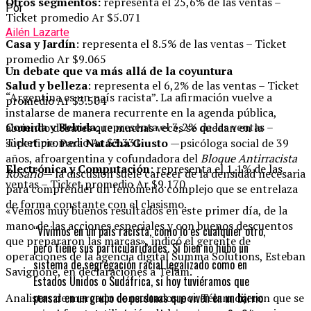
Otros segmentos:
representa el 25,6% de las ventas –
Por
Ticket promedio Ar $5.071
Ailén Lazarte
Casa
y Jardín
: representa el 8.5% de las ventas – Ticket
promedio Ar $9.065
Un debate que va más allá de la coyuntura
Salud y belleza
: representa el 6,2% de las ventas – Ticket
“Argentina es un país racista”. La afirmación vuelve a
promedio Ar $3.504
instalarse de manera recurrente en la agenda pública,
Comida y Bebida
: representa el 3,2% de las ventas –
abriendo debates que muchas veces se quedan en la
Ticket promedio Ar $3.331
superficie. Para
Natacha Giusto
—psicóloga social de 39
años, afroargentina y cofundadora del
Bloque Antirracista
Electrónica y Computación
: representa el 1,1% de las
Rosario
— la discusión suele carecer de la densidad necesaria
ventas – Ticket promedio Ar $9.170
para comprender un fenómeno complejo que se entrelaza
de forma constante con el clasismo.
«Vemos muy buenos resultados en este primer día, de la
mano de las acciones especiales y con buenos descuentos
“Vivimos en un país racista, como lo es cualquier otro,
que prepararon las marcas», indicó el gerente de
pero tiene sus particularidades. Si bien no hubo un
operaciones de la agencia digital Summa Solutions, Esteban
sistema de segregación racial legalizado como en
Savignone, en declaraciones a Télam.
Estados Unidos o Sudáfrica, si hoy tuviéramos que
pensar en un grupo de personas que viven en un barrio
Analistas de mercado consultados por Télam dijeron que se