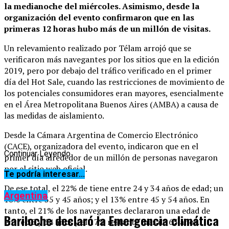
la medianoche del miércoles. Asimismo,
desde la
organización del evento confirmaron que en las
primeras 12 horas hubo más de un millón de visitas.
Un relevamiento realizado por Télam arrojó que se
verificaron más navegantes por los sitios que en la edición
2019, pero por debajo del tráfico verificado en el primer
día del Hot Sale, cuando las restricciones de movimiento de
los potenciales consumidores eran mayores, esencialmente
en el Área Metropolitana Buenos Aires (AMBA) a causa de
las medidas de aislamiento.
Desde la Cámara Argentina de Comercio Electrónico
(CACE), organizadora del evento, indicaron que en el
Continuar Leyendo
primer día alrededor de un millón de personas navegaron
por el sitio web oficial.
Te podría interesar...
De ese total, el 22% de tiene entre 24 y 34 años de edad; un
Argentina
18% entre 35 y 45 años; y el 13% entre 45 y 54 años. En
tanto, el 21% de los navegantes declararon una edad de
Bariloche declaró la Emergencia climática
entre 55 y 64 años y el 17% restante más de 65 años.