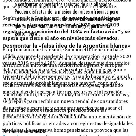
o confrontar comentarios racistas de sus allegados.
que se presentó algún descuento u oferta relevante.
Pueden disfrutar de la música de raíces africanas pero
Según explicó Sambucetti,
de acuerdo a mediciones
no involucrarse con la lucha de las comunidades negras
recientes, el primer semestre de 2020 versus 2019
que la preservan. Aman la cultura negra, pero sin la
registró “un crecimiento del 106% en facturación” y se
gente negra”.
espera que cierre el año en niveles más elevados.
Desmontar la «falsa idea de la Argentina blanca»
El optimismo que transmite Sambucetti tiene una base
sólida.
Durante la pandemia, la comparación HotSale 2020
El trasfondo del problema radica en la construcción
versus 2019 creció 128%.
Además, destacó que dos tercios
histórica del mito de una nación homogénea y europea.
del incremento ocurrido se dio sobre todo en el segundo
Tras la abolición de la esclavitud, las comunidades
trimestre del primer semestre. “Cuando hagamos el anual,
afrodescendientes e indígenas sufrieron el desplazamiento
ese porcentaje probablemente sea mayor”, concluyó.
social frente a las olas migratorias europeas, quedando
marginadas del acceso a tierras, recursos e integración
Mientras tanto, el CyberMonday bate récords de marcas y
económica.
se prepara para recibir un nuevo tendal de consumidores
dispuestos a escrutar y comparar precios para sacar el
La falta de datos estadísticos precisos sobre las
mejor provecho posible a sus ahorros.
poblaciones afroargentinas dificulta la implementación de
políticas públicas orientadas a corregir estas desigualdades
históricas. La narrativa homogeneizadora provoca que las
Temas relacionados: