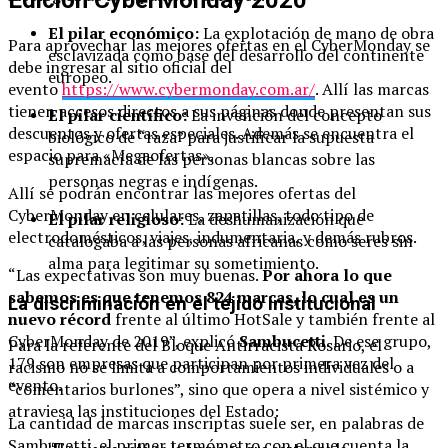
El pilar económico:
La explotación de mano de obra
Para aprovechar las mejores ofertas en el CyberMonday se
esclavizada como base del desarrollo del continente
debe ingresar al sitio oficial del
europeo.
evento
https://www.cybermonday.com.ar/
. Allí las marcas
tienen accesos directos a sus páginas donde presentan sus
El pilar científico:
La invención del concepto
descuentos y ofertas especiales. Además se encuentra el
biológico de “raza” para justificar la supuesta
espacio para «Megaofertas».
supremacía de las personas blancas sobre las
personas negras e indígenas.
Allí se podrán encontrar las mejores ofertas del
CyberMonday en celulares, zapatillas, todo tipo de
El pilar religioso:
La deshumanización que
electrodomésticos, viajes, indumentaria, y demás rubros.
catalogaba a las personas africanas como seres sin
alma para legitimar su sometimiento.
“Las expectativas son muy buenas.
Por ahora lo que
sabemos es que tenemos 824 marcas, lo cual es un
La discriminación en el tejido institucional
nuevo récord
frente al último HotSale y también frente al
CyberMonday de 2019”, explicó
Sambucetti
. De ese grupo,
Para la referente del Bloque Antirracista Rosario, el
179 son empresas que participan por primera vez del
racismo no se limita a comportamientos individuales o a
evento.
“comentarios burlones”, sino que opera a nivel sistémico y
atraviesa las instituciones del Estado:
La cantidad de marcas inscriptas suele ser, en palabras de
Sambucetti, el primer termómetro con el que cuenta la