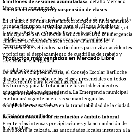
6 millones de sesiones acumuladas»
, detalló Mercado
Libre en un comunicado.
Alerta meteorológico y suspensión de clases
Entre las categorías más vendidas en el primer tramo de la
En el marco de una alerta meteorológico de nivel amarillo
jornada figuraron artículos para el «Hogar, Muebles y
por nevadas que se extenderá hasta el martes inclusive, el
Jardín», «Belleza y Cuidado Personal», «Celulares y
municipio de San Carlos de Bariloche declaró la Emergencia
Teléfonos», «Ropa y Accesorios» y «Herramientas y
climática. La decisión busca reducir al mínimo la
Construcción».
circulación de vehículos particulares para evitar accidentes
y priorizar el desplazamiento de cuadrillas de trabajo y
Productos más vendidos en Mercado Libre
servicios de emergencia.
1.
Celular Samsung Galaxy
De manera complementaria, el Consejo Escolar Bariloche
dispuso la suspensión de las clases presenciales en todos
2.
Detergente para lavavajillas Finish
los turnos y para la totalidad de los establecimientos
educativos bajo su dependencia. La Emergencia municipal
3.
Caja Porta Herramientas
continuará vigente mientras se mantengan las
4.
Tablet Samsung Galaxy
complicaciones extremas en la transitabilidad de la ciudad.
5.
Taladro Atornillador
Recomendaciones de circulación y ámbito laboral
Frente a las intensas precipitaciones y la acumulación de
6.
Zapatillas
nieve sobre la calzada, las autoridades locales instaron a la