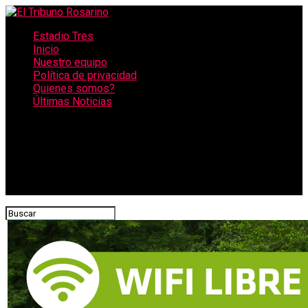
Estadio Tres
Inicio
Nuestro equipo
Política de privacidad
Quienes somos?
Últimas Noticias
CONECTATE CON NOSOTROS