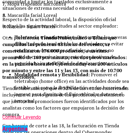
comunidad a limitar los traslados exclusivamente a
7.
Mopa trapeador microfibra
situaciones de extrema necesidad o emergencia.
8.
Mascarilla facial Loreal
Respecto de la actividad laboral, la disposición oficial
incluyó las siguientes solicitudes al sector empleador:
9.
Xiaomi – Smart Watch
Tolerancia e inasistencias:
Contemplar las severas
Otra plataforma,
Tienda Nube, indicó a Télam que
dificultades de traslado de los trabajadores y evitar
cumplidas las primeras 18 horas del evento, se
sanciones o descuentos salariales a quienes no
comercializaron 176.000 productos, a un ritmo
puedan concurrir a sus puestos por motivos de
promedio de 160 por minuto, con dos picos marcados:
seguridad o imposibilidad de desplazamiento.
en la primera hora del Cybermonday con 200 artículos
por minuto y entre las 11 y las 13, con más de 10.700
Modalidad remota y flexibilidad:
Promover el
transacciones.
teletrabajo (home office) en las actividades donde sea
factible, así como la flexibilización en los horarios de
Tienda Nube subrayó que el 32% de las ventas concretadas
ingreso para disminuir el flujo vehicular durante el
incluyeron el envío gratis de los productos, un elemento
temporal.
que junto a las promociones fueron identificados por los
analistas como los factores que empujaron la decisión de
compra.
Continuar Leyendo
Con horario de corte a las 18, la facturación en Tienda
Argentina
Nube por las operaciones dentro del Cybermonday