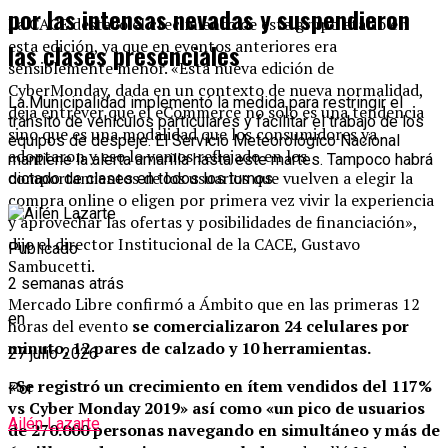
por las intensas nevadas y suspendieron
La CACE destacó el crecimiento de este grupo etario en
esta edición, ya que en eventos anteriores era
las clases presenciales
sensiblemente menor. «Esta nueva edición de
CyberMonday, dada en un contexto de nueva normalidad,
La Municipalidad implementó la medida para restringir el
deja entrever que el eCommerce no solo es una tendencia
tránsito de vehículos particulares y facilitar el trabajo de los
sino que es una modalidad que los consumidores ya
equipos de despeje. El Servicio Meteorológico Nacional
adoptaron y eso lo vemos reflejado en los
mantiene la alerta amarilla hasta este martes. Tampoco habrá
comportamientos de los usuarios que vuelven a elegir la
dictado de clases en todos los turnos.
compra online o eligen por primera vez vivir la experiencia
y aprovechar las ofertas y posibilidades de financiación»,
dijo el director Institucional de la CACE, Gustavo
Publicado
Sambucetti.
2 semanas atrás
Mercado Libre confirmó a Ámbito que en las primeras 12
en
horas del evento
se comercializaron 24 celulares por
minuto, 12 pares de calzado y 10 herramientas.
27 julio 2026
«Se registró un crecimiento en ítem vendidos del 117%
Por
vs Cyber Monday 2019» así como «un pico de usuarios
Ailén Lazarte
de 270.000 personas navegando en simultáneo y más de