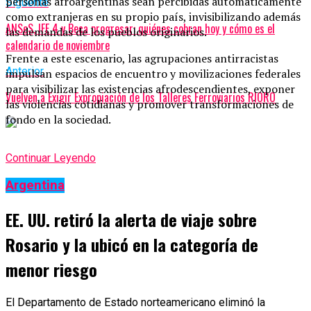
personas afroargentinas sean percibidas automáticamente
Siguente
como extranjeras en su propio país, invisibilizando además
ANSeS, IFE 4 y Beca progresar: quiénes cobran hoy y cómo es el
las demandas de los pueblos originarios.
calendario de noviembre
Frente a este escenario, las agrupaciones antirracistas
Anterior
impulsan espacios de encuentro y movilizaciones federales
para visibilizar las existencias afrodescendientes, exponer
Vuelven a Exigir Expropiación de los Talleres Ferroviarios RIORO
las violencias cotidianas y promover transformaciones de
fondo en la sociedad.
Continuar Leyendo
Argentina
EE. UU. retiró la alerta de viaje sobre
Rosario y la ubicó en la categoría de
menor riesgo
El Departamento de Estado norteamericano eliminó la