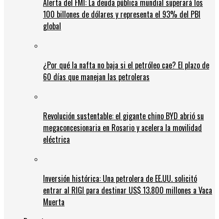
Alerta del FMI: La deuda pública mundial superará los
100 billones de dólares y representa el 93% del PBI
global
¿Por qué la nafta no baja si el petróleo cae? El plazo de
60 días que manejan las petroleras
Revolución sustentable: el gigante chino BYD abrió su
megaconcesionaria en Rosario y acelera la movilidad
eléctrica
Inversión histórica: Una petrolera de EE.UU. solicitó
entrar al RIGI para destinar US$ 13.800 millones a Vaca
Muerta