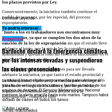
los plazos previstos por Ley.
Consecuentemente, la iniciativa también contiene el
pedido de prorroga, por ley especial, del proceso
Continuar Leyendo
expropiatorio.
Te podría interesar...
“
J
unto a los ex trabajadores nos encontramos muy
preocupados, ya que se cumplen los dos años de la
Argentina
sanción de la ley de expropiación
sin que el estado lleve
adelante el juicio, por la que la ley la considera como
Bariloche declaró la Emergencia climática
abandonada y quedaría todo sin efecto lo sancionado en el
por las intensas nevadas y suspendieron
año 2018”, explicó el edil
las clases presenciales
“Están dadas todas las condiciones para ser llevada
adelante la iniciativa, ya que tanto el estado provincial y
municipal han recibido propuestas formales de inversión
La Municipalidad implementó la medida para restringir el
para hacerse cargo de los talleres, por lo que no hay
tránsito de vehículos particulares y facilitar el trabajo de los
equipos de despeje. El Servicio Meteorológico Nacional
argumentos económicos, para decirle no a la
mantiene la alerta amarilla hasta este martes. Tampoco habrá
expropiación”, completó Jolly
dictado de clases en todos los turnos.
Temas relacionados: