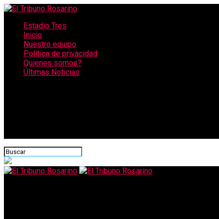
Estadio Tres
Inicio
Nuestro equipo
Política de privacidad
Quienes somos?
Últimas Noticias
CONECTATE CON NOSOTROS
El Tribuno Rosarino
Desde el 31 de agosto las billeteras virtuales podrán cobrar p