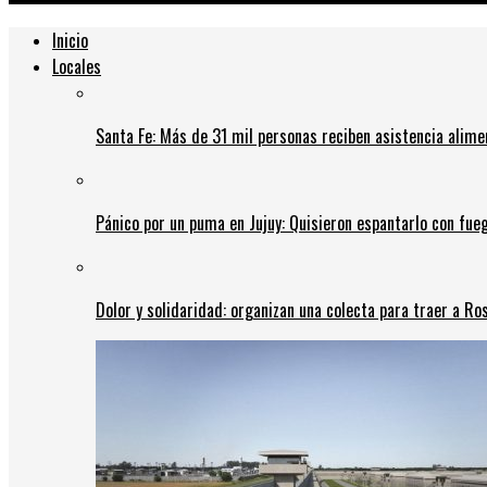
Inicio
Locales
Santa Fe: Más de 31 mil personas reciben asistencia alime
Pánico por un puma en Jujuy: Quisieron espantarlo con fue
Dolor y solidaridad: organizan una colecta para traer a Ros