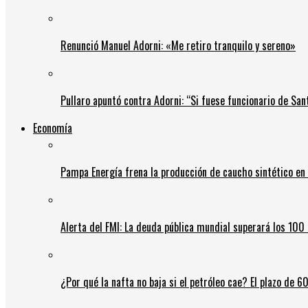
Renunció Manuel Adorni: «Me retiro tranquilo y sereno»
Pullaro apuntó contra Adorni: “Si fuese funcionario de Sant
Economía
Pampa Energía frena la producción de caucho sintético en 
Alerta del FMI: La deuda pública mundial superará los 100 
¿Por qué la nafta no baja si el petróleo cae? El plazo de 