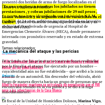
presentó dos heridas de arma de fuego localizadas en el
“Es una vergüenza mientras los jubilados no tienen
tórax y en la zona del cuello.
prestaciones , y cobran jubilaciones de 29 mil pesos ,
En tanto, una joven identificada con las iniciales
N.L.M.
,
Luana Volnovich y su segundo está de vacaciones en el
también de 24 años, sufrió un impacto de bala en la región
Caribe”
, planteó Graciela Ocaña, diputada nacional y ex
abdominal. Fue derivada de urgencia al Hospital de
titular del PAMI.
Emergencias Clemente Álvarez (HECA), donde permanece
internada con pronóstico reservado y en estado de extrema
gravedad.
Temas relacionados:
La mecánica del ataque y las pericias
Siguente
De acuerdo con las primeras reconstrucciones realizadas
«Villa Gobernador Gálvez es el patio trasero de Rosario y rehén del
por la Fiscalía, el ataque fue ejecutado por un hombre —
humor de los gobernadores»
cuya identidad aún no fue establecida— que arribó a la zona
Anterior
a bordo de un automóvil. Sin descender del vehículo, abrió
fuego de manera directa hacia un grupo de personas que se
Alberto Fernández mantiene su estrategia de negociación con el FMI
encontraba reunido en la vía pública y se dio a la fuga
pese a las advertencias de la Casa Blanca
inmediatamente.
La fiscal de la Unidad de Homicidios Dolosos,
Marina Vigo
,