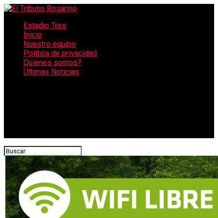
Estadio Tres
Inicio
Nuestro equipo
Política de privacidad
Quienes somos?
Últimas Noticias
CONECTATE CON NOSOTROS