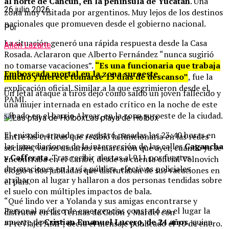
al norte de Cancún, en la península de Yucatán
. Una
26 julio 2026
zona muy visitada por argentinos. Muy lejos de los destinos
nacionales que promueven desde el gobierno nacional.
Por
La situación generó una rápida respuesta desde la Casa
Ailén Lazarte
Rosada. Aclararon que Alberto Fernández “nunca sugirió
no tomarse vacaciones”.
“Es una funcionaria que trabaja
Emboscada mortal en la zona suroeste
mucho y merece tomarse 15 días de descanso”
, fue la
explicación oficial. Similar a la que esgrimieron desde el
Un letal ataque a tiros dejó como saldo un joven fallecido y
PAMI.
una mujer internada en estado crítico en la noche de este
sábado en el barrio Alvear, en la zona suroeste de la ciudad.
Las playa de Holbox
El episodio armado se registró pasadas las 23:40 horas en
Entre las críticas que recibió la funcionaria en las redes
las inmediaciones de la intersección de las calles
Cagancha
sociales, varios usuarios remarcaron que ayer, cuando ya se
y Cafferata
. Tras recibir alertas al 911 por fuertes
encontraba en el Caribe, desde su cuenta oficial Volnovich
detonaciones en la vía pública, efectivos policiales
elogió a dos jubiladas que disfrutaban de sus vacaciones en
arribaron al lugar y hallaron a dos personas tendidas sobre
el país.
el suelo con múltiples impactos de bala.
“Qué lindo ver a Yolanda y sus amigas encontrarse y
Personal médico de emergencias constató en el lugar la
disfrutar en las Termas de Colón y Mardel con
muerte de
Cristian Emanuel Lucero, de 24 años
, quien
#PreViajePAMI”, decía el mensaje publicado el 10 de enero.