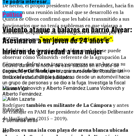
Te podría interesar...
De hecho, el propio presidente Alberto Fernández, hacia fin
de año, en una reunión informal que se desarrolló en la
Política
Quinta de Olivos confirmó que les había transmitido a sus
funcionarios que no tenía problemas en que viajaran a
Violento ataque a balazos en barrio Alvear:
descansar después de un año exigente e intenso por el
Asesinaron a un joven de 24 años e
COVID, pero que
“no viajaran al exterior, nadie”.
hirieron de gravedad a una mujer
La polémica se desató con un video en el que se puede
observar cómo Volnovich -referente de la agrupación La
Cámpora- disfruta un trago y conversa en un bar con su
Ocurrió durante la noche de este sábado en el cruce de
pareja,
Martín Rodríguez
, quien es Subdirector Ejecutivo
Cagancha y Cafferata, en la zona suroeste de Rosario. Un
de la obra social de los jubilados.
tirador efectuó múltiples disparos desde un automóvil hacia
un grupo de personas y se dio a la fuga. Investiga la fiscal
Luana Volnovich y
Marina Vigo.
Alberto Fernández.
Rodríguez
también es militante de La Cámpora
y antes
Publicado
de trabajar en PAMI fue presidente del Concejo Deliberante
de Hurlingham (2015 – 2019).
2 semanas atrás
Holbox es una isla con playa de arena blanca ubicada
en