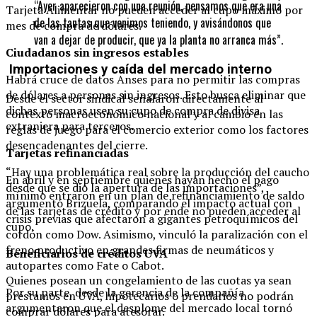
“Ayer aparecieron con una reunión, pensamos que era una
Tarjeta Alimentar no pueden acceder al cupo máximo por
de las tantas que venimos teniendo, y avisándonos que
mes de compra de dólares.
van a dejar de producir, que ya la planta no arranca más”.
Ciudadanos sin ingresos estables
Importaciones y caída del mercado interno
Habrá cruce de datos Anses para no permitir las compras
de dólares a personas sin ingresos. Esto busca eliminar que
Desde el sector sindical señalaron directamente al
dichas personas usen su cupo de compra de divisa
contexto macroeconómico nacional y al cambio en las
extranjera para terceros.
reglas de juego para el comercio exterior como los factores
desencadenantes del cierre.
Tarjetas refinanciadas
“Hay una problemática real sobre la producción del caucho
En abril y en septiembre quienes hayan hecho el pago
desde que se dio la apertura de las importaciones”,
mínimo entraron en un plan de refinanciamiento de saldo
argumentó Brizuela, comparando el impacto actual con
de las tarjetas de crédito y por ende no pueden acceder al
crisis previas que afectaron a gigantes petroquímicos del
cupo.
cordón como Dow. Asimismo, vinculó la paralización con el
freno productivo en grandes firmas de neumáticos y
Beneficiarios de créditos UVA
autopartes como Fate o Cabot.
Quienes posean un congelamiento de las cuotas ya sean
Por su parte, desde la gerencia de la compañía
préstamos en UVA, hipotecarios o prendarios no podrán
argumentaron que el desplome del mercado local tornó
comprar dólares para atesorar.