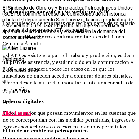
El Sindicato de Obreros y Empleados Petroquímicos Unidos
Trabajadores que cobran su sueldo por ATP
(SOEPU) confirmó el cese de operaciones de la histórica
planta del departamento San Lorenzo, la única productora de
Los empleados de empresas que reciban parte de su salario
este insumo en el país. El gremio atribuye la medida a la
a través del programa ATP no podrán
apertura de importaciones y a la caída en la demanda del
comprar dólar ahorro, confirmaron fuentes del Banco
sector automotriz.
Central a Ámbito.
«El ATP es Asistencia para el trabajo y producción, es decir
Publicado
un plan de asistencia, y está incluido en la comunicación A
7105», que enumera todos los casos en los que los
2 semanas atrás
individuos no pueden acceder a comprar dólares oficiales,
en
dijeron desde la autoridad monetaria ante una consulta de
este medio.
22 julio 2026
Coleros digitales
Por
Todos aquellos que posean movimientos en las cuentas que
Ailén Lazarte
no se correspondan con las medidas permitidas, ingresos o
egresos sospechosos o excesos en los cupos permitidos
El fin de un emblema petroquímico
Quienes posean créditos a tasa cero