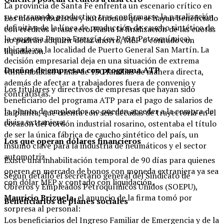
La provincia de Santa Fe enfrenta un escenario crítico en
su entramado productivo tras confirmarse la paralización
Los monotributistas y autónomos que se hayan beneficiado
definitiva de la línea de producción de caucho sintético de
con créditos a tasa cero. Hasta la finalización de las cuotas
la empresa Pampa Energía (ex PASA Petroquímica),
no podrán adquirir dólar ahorro, MEP o contado con
ubicada en la localidad de Puerto General San Martín. La
liquidación.
decisión empresarial deja en una situación de extrema
Dueños de empresas con programa ATP
vulnerabilidad a más de 130 familias de manera directa,
además de afectar a trabajadores fuera de convenio y
Los titulares y directivos de empresas que hayan sido
contratistas.
beneficiario del programa ATP para el pago de salarios de
la planta de empleados no pueden acceder a la compra de
La planta, que cuenta con seis décadas de trayectoria en el
divisa extranjera.
corazón del cordón industrial rosarino, ostentaba el título
de ser la única fábrica de caucho sintético del país, un
Los que operan dólares financieros
insumo clave para la industria de neumáticos y el sector
automotriz.
Existe una inhabilitación temporal de 90 días para quienes
operen en mercado de bonos con moneda extranjera ya sea
Según detalló el secretario general del Sindicato de
con dólar MEP y contado con liquidación.
Obreros y Empleados Petroquímicos Unidos (SOEPU),
Mauricio Brizuela
, el anuncio de la firma tomó por
Beneficiarios de planes sociales
sorpresa al personal:
Los beneficiarios del Ingreso Familiar de Emergencia y de la