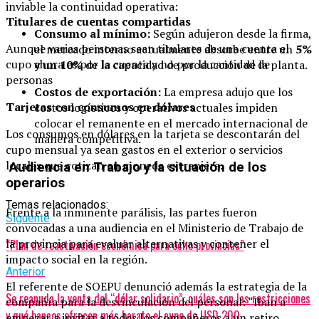
inviable la continuidad operativa:
Titulares de cuentas compartidas
Consumo al mínimo:
Según adujeron desde la firma,
Aunque varias personas sean titulares de una cuenta el
el mercado interno actualmente absorbe entre un
5%
cupo ahora es por la cuenta y no por la cantidad de
y un 10%
de la capacidad de producción de la planta.
personas
Costos de exportación:
La empresa adujo que los
Tarjetas con consumos en dólares
costos logísticos y operativos actuales impiden
colocar el remanente en el mercado internacional de
Los consumos en dólares en la tarjeta se descontarán del
manera competitiva.
cupo mensual ya sean gastos en el exterior o servicios
locales que cotizan en moneda extranjera.
Audiencia en Trabajo y la situación de los
operarios
Temas relacionados:
Frente a la inminente parálisis, las partes fueron
Siguente
convocadas a una audiencia en el Ministerio de Trabajo de
la provincia para evaluar alternativas y contener el
“Plan de reactivación económica para ocho provincias”
impacto social en la región.
Anterior
El referente de SOEPU denunció además la estrategia de la
Se reanuda la venta del “dólar solidario”: cuáles son las restricciones
compañía para la desvinculación del personal: “Iban a
y qué bancos ofrecen más barato el cupo de USD 200
empezar a invitar a todos los compañeros a un retiro