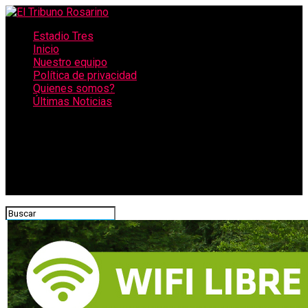
Estadio Tres
Inicio
Nuestro equipo
Política de privacidad
Quienes somos?
Últimas Noticias
CONECTATE CON NOSOTROS