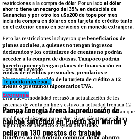
restricciones a la compra de dólar. Por un lado
el dólar
ahorro tiene un recargo del 35% en deducible de
Ganancias y por otro los u$s200 de tope por mes
incluiría compra en dólares con tarjeta de crédito tanto
en el exterior como en servicios en moneda extranjera.
Pero las restricciones incluyeron que
beneficiarios de
planes sociales, a quienes no tengan ingresos
declarados y los cotitulares de cuentas no podrán
acceder a la compra de divisas. Tampoco podrán
hacerlo quienes tengan planes de financiación en
Continuar Leyendo
cuotas de créditos personales, prendarios e
hipotecarios, el saldo de la tarjeta de crédito a 12
Te podría interesar...
meses o préstamos hipotecarios UVA.
Economía
Esta nueva modalidad retrasó la actualización de los
sistemas de venta on line y estuvo la actividad frenada 12
Pampa Energía frena la producción de
días. Según aseguraron las entidades bancarias, tenían que
modificar el sistema para saber si sus clientes percibían
caucho sintético en Puerto San Martín y
algún tipo de beneficio o ayuda del Estado.
peligran 130 puestos de trabajo
Quienes ya no podrán comprar dólar ahorro