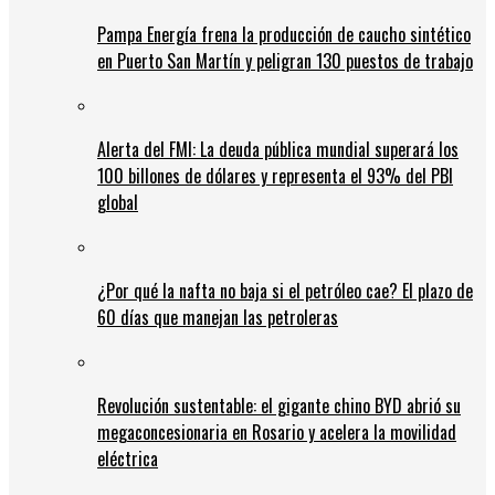
Pampa Energía frena la producción de caucho sintético
en Puerto San Martín y peligran 130 puestos de trabajo
Alerta del FMI: La deuda pública mundial superará los
100 billones de dólares y representa el 93% del PBI
global
¿Por qué la nafta no baja si el petróleo cae? El plazo de
60 días que manejan las petroleras
Revolución sustentable: el gigante chino BYD abrió su
megaconcesionaria en Rosario y acelera la movilidad
eléctrica