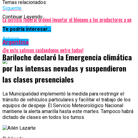
Temas relacionados:
Siguente
Continuar Leyendo
La justicia federal ordenó levantar el bloqueo a los productores a un
municipio catamarqueño
Te podría interesar...
Anterior
Argentina
¡De esto salimos cuidandonos entre todos!
Bariloche declaró la Emergencia climática
por las intensas nevadas y suspendieron
las clases presenciales
La Municipalidad implementó la medida para restringir el
tránsito de vehículos particulares y facilitar el trabajo de los
equipos de despeje. El Servicio Meteorológico Nacional
mantiene la alerta amarilla hasta este martes. Tampoco habrá
dictado de clases en todos los turnos.