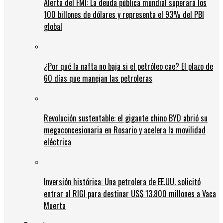
Alerta del FMI: La deuda pública mundial superará los
100 billones de dólares y representa el 93% del PBI
global
¿Por qué la nafta no baja si el petróleo cae? El plazo de
60 días que manejan las petroleras
Revolución sustentable: el gigante chino BYD abrió su
megaconcesionaria en Rosario y acelera la movilidad
eléctrica
Inversión histórica: Una petrolera de EE.UU. solicitó
entrar al RIGI para destinar US$ 13.800 millones a Vaca
Muerta