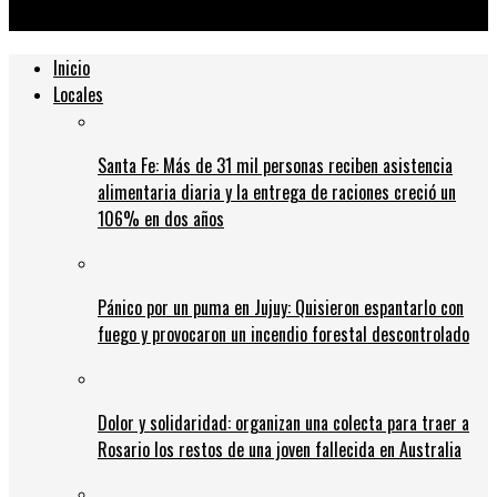
QUE HA HECHO EL GOBIERNO ARGENTINO HA SIDO EXITOSO”
Inicio
Locales
Santa Fe: Más de 31 mil personas reciben asistencia
alimentaria diaria y la entrega de raciones creció un
106% en dos años
Pánico por un puma en Jujuy: Quisieron espantarlo con
fuego y provocaron un incendio forestal descontrolado
Dolor y solidaridad: organizan una colecta para traer a
Rosario los restos de una joven fallecida en Australia