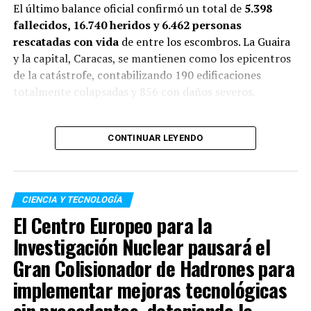
El último balance oficial confirmó un total de
5.398
fallecidos, 16.740 heridos y 6.462 personas
rescatadas con vida
de entre los escombros. La Guaira
y la capital, Caracas, se mantienen como los epicentros
de la catástrofe, contabilizando 190 edificaciones
totalmente colapsadas y 856 con daños severos.
“A un mes de los
CONTINUAR LEYENDO
terremotos que afectaron
al país, honramos la
memoria de las víctimas.
CIENCIA Y TECNOLOGÍA
Nuestro eterno
El Centro Europeo para la
El plan de ataque prioriza la
toma rápida de Kiev
, con
agradecimiento a
Investigación Nuclear pausará el
tropas rusas rodeando la capital ucraniana desde tres
Gran Colisionador de Hadrones para
rescatistas nacionales,
direcciones. En el video, el Ministerio de Defensa afirma
implementar mejoras tecnológicas
internacionales y
que
“un número considerable de civiles” morirá
si
Rusia invade.