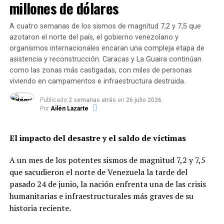
millones de dólares
El informe afirma que
Rusia atacaría desde su propio
territorio y desde Bielorrusia y Crimea.
A cuatro semanas de los sismos de magnitud 7,2 y 7,5 que
azotaron el norte del país, el gobierno venezolano y
El clip de dos minutos publicado en Twitter usó gráficos
organismos internacionales encaran una compleja etapa de
y mapas para mostrar el
“eje de avance” de las tropas
asistencia y reconstrucción. Caracas y La Guaira continúan
de Putin y las bases militares desde donde se podría
como las zonas más castigadas, con miles de personas
lanzar una invasión.
viviendo en campamentos e infraestructura destruida.
Publicado
2 semanas atrás
en
26 julio 2026
Por
Ailén Lazarte
El impacto del desastre y el saldo de víctimas
A un mes de los potentes sismos de magnitud 7,2 y 7,5
que sacudieron el norte de Venezuela la tarde del
pasado 24 de junio, la nación enfrenta una de las crisis
humanitarias e infraestructurales más graves de su
historia reciente.