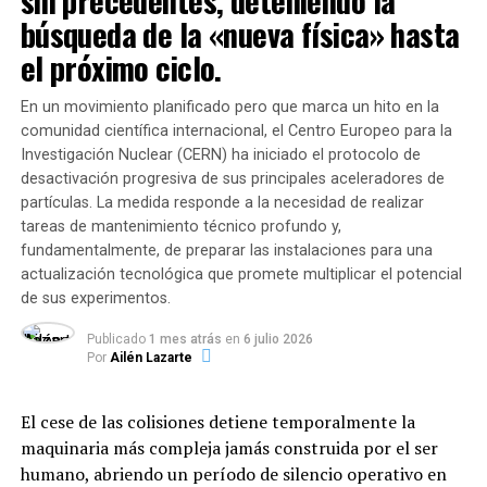
sin precedentes, deteniendo la
voluntarios por su valiosa
búsqueda de la «nueva física» hasta
entrega y dedicación al
Y advierte:
“La inteligencia de defensa evalúa que [el
el próximo ciclo.
presidente Putin] estaría dispuesto a sufrir miles de
salvar vidas. Venezuela
bajas para conseguir lo que quiere”.
renacerá con el trabajo de
En un movimiento planificado pero que marca un hito en la
comunidad científica internacional, el Centro Europeo para la
El informe también se hizo eco de las
advertencias de
todos”, manifestó a través
Investigación Nuclear (CERN) ha iniciado el protocolo de
la OTAN y Washington de que “no hay pruebas” que
de sus redes sociales el
desactivación progresiva de sus principales aceleradores de
respalden las afirmaciones rusas de que las tropas
partículas. La medida responde a la necesidad de realizar
presidente de la Asamblea
se están retirando de las regiones fronterizas
tras
tareas de mantenimiento técnico profundo y,
los ejercicios a gran escala de las últimas semanas.
Nacional, Jorge Rodríguez.
fundamentalmente, de preparar las instalaciones para una
actualización tecnológica que promete multiplicar el potencial
Una imagen de satélite muestra el despliegue de tropas y
de sus experimentos.
equipos en la base aérea de Zyabrovka en Bielorrusia, el
Actualmente,
23.335 personas permanecen
10 de febrero (Maxar Technologies vía REUTERS)
Publicado
1 mes atrás
en
6 julio 2026
albergadas en 107 campamentos transitorios
,
Por
Ailén Lazarte
Un portavoz del gobierno británico dijo: “
Toda la
mientras que más de 128.000 familias han recibido
información que tenemos sugiere que Rusia podría
asistencia directa. Sin embargo, la ONG
Médicos Sin
estar planeando una invasión de Ucrania en
El cese de las colisiones detiene temporalmente la
Fronteras (MSF)
advirtió que unas 6.000 personas
cualquier momento sin previo aviso”.
maquinaria más compleja jamás construida por el ser
continúan durmiendo a la intemperie en la vía pública
humano, abriendo un período de silencio operativo en
(aproximadamente 3.000 frente a edificios inestables en