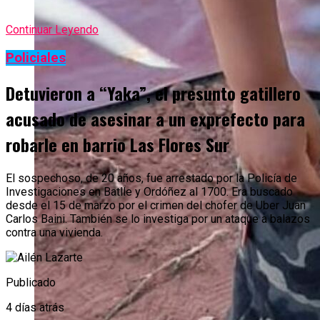
Continuar Leyendo
Policiales
Detuvieron a “Yaka”, el presunto gatillero
acusado de asesinar a un exprefecto para
robarle en barrio Las Flores Sur
El sospechoso, de 20 años, fue arrestado por la Policía de
Investigaciones en Batlle y Ordóñez al 1700. Era buscado
desde el 15 de marzo por el crimen del chofer de Uber Juan
Carlos Baini. También se lo investiga por un ataque a balazos
contra una vivienda.
Publicado
4 días atrás