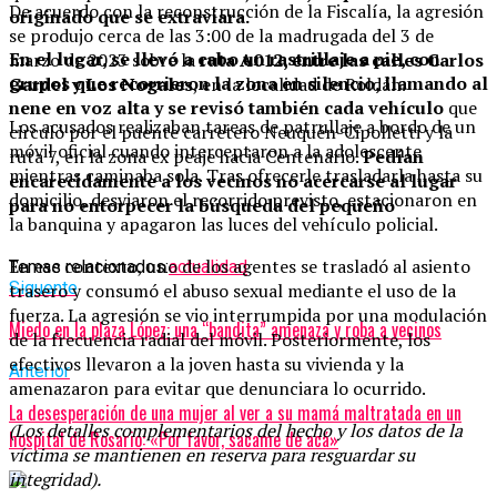
De acuerdo con la reconstrucción de la Fiscalía, la agresión
originado que se extraviara.
se produjo cerca de las 3:00 de la madrugada del 3 de
En el lugar, se llevó a cabo un rastrillaje a pie, con
marzo de 2023 sobre la
ruta A012, entre las calles Carlos
grupos que recorrieron la zona en silencio, llamando al
Gardel y Los Nogales
, en la localidad de Roldán.
nene en voz alta y se revisó también cada vehículo
que
Los acusados realizaban tareas de patrullaje a bordo de un
circuló por el puente carretero Neuquén-Cipolletti y la
móvil oficial cuando interceptaron a la adolescente
ruta 7, en la zona ex peaje hacia Centenario.
Pedían
mientras caminaba sola. Tras ofrecerle trasladarla hasta su
encarecidamente a los vecinos no acercarse al lugar
domicilio, desviaron el recorrido previsto, estacionaron en
para no entorpecer la búsqueda del pequeño
la banquina y apagaron las luces del vehículo policial.
En ese contexto, uno de los agentes se trasladó al asiento
Temas relacionados:
actualidad
Siguente
trasero y consumó el abuso sexual mediante el uso de la
fuerza. La agresión se vio interrumpida por una modulación
Miedo en la plaza López: una “bandita” amenaza y roba a vecinos
de la frecuencia radial del móvil. Posteriormente, los
efectivos llevaron a la joven hasta su vivienda y la
Anterior
amenazaron para evitar que denunciara lo ocurrido.
La desesperación de una mujer al ver a su mamá maltratada en un
(Los detalles complementarios del hecho y los datos de la
hospital de Rosario: «Por favor, sacame de acá»
víctima se mantienen en reserva para resguardar su
integridad).