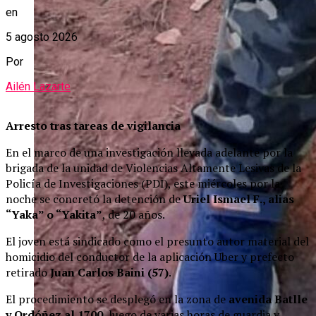
en
5 agosto 2026
Por
Ailén Lazarte
Arresto tras tareas de vigilancia
En el marco de una investigación llevada adelante por la
brigada de la unidad de Violencias Altamente Lesivas de la
Policía de Investigaciones (PDI), este miércoles por la
noche se concretó la detención de
Uriel Ismael F., alias
“Yaka” o “Yakita”
, de 20 años.
El joven está sindicado como el presunto autor material del
homicidio del conductor de la aplicación Uber y prefecto
retirado
Juan Carlos Baini (57)
.
El procedimiento se desplegó en la zona de
avenida Batlle
y Ordóñez al 1700
, luego de varias horas de guardia y