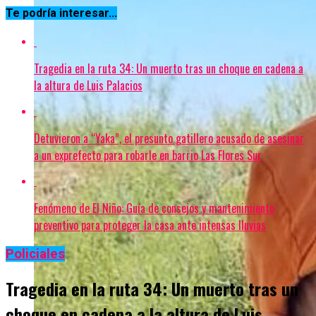
Te podría interesar...
Tragedia en la ruta 34: Un muerto tras un choque en cadena a
la altura de Luis Palacios
Detuvieron a “Yaka”, el presunto gatillero acusado de asesinar
a un exprefecto para robarle en barrio Las Flores Sur
Fenómeno de El Niño: Guía de consejos y mantenimiento
preventivo para proteger la casa ante intensas lluvias
Policiales
Tragedia en la ruta 34: Un muerto tras un
choque en cadena a la altura de Luis