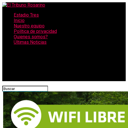
Estadio Tres
Inicio
Nuestro equipo
Política de privacidad
Quienes somos?
Últimas Noticias
CONECTATE CON NOSOTROS