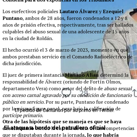
Los exefectivos policiales
Lautaro Álvarez
y
Ezequiel
Puntano
, ambos de 28 años, fueron condenados a 12 y 8
años de prisión efectiva, respectivamente, tras ser hallados
culpables del abuso sexual de una adolescente de 15 años
en la ciudad de Roldán.
El hecho ocurrió el 3 de marzo de 2023, momento en que
ambos prestaban servicio en el Comando Radioeléctrico de
dicha jurisdicción.
El juez de primera instancia
Mariano Aliau
determinó la
responsabilidad de Álvarez (oriundo de Fortín Olmos,
departamento Vera) como autor del delito de
abuso sexual
con acceso carnal agravado por su condición de funcionario
público en servicio
. Por su parte, Puntano fue condenado
por la misma figura penal, pero bajo la calificación de
El pedido de Centurión por su primo en Twitter.
partícipe primario
.
Otra de las hipótesis que se maneja es que se haya
El ataque a bordo del patrullero oficial
desorientado
viendo la carrera de una de las competencias
que se disputaban durante la jornada
, lo que habría