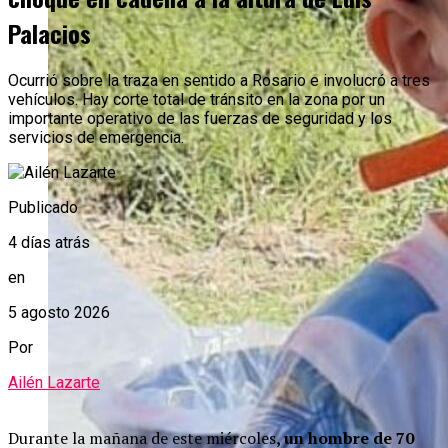
Palacios
Ocurrió sobre la traza en sentido a Rosario e involucró a tres
vehículos. Hay corte total de tránsito en la zona por un
importante operativo de las fuerzas de seguridad y los
servicios de emergencia.
Publicado
4 días atrás
en
5 agosto 2026
Por
Ailén Lazarte
Durante la mañana de este miércoles
, un hombre de 70