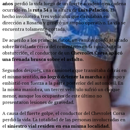
años
perdió la vida luego de un fuerte accidente en cadena
ocurrido en la
ruta 34
a la altura de
Luis Palacios.
El
hecho involucró a tres vehículos que circulaban en
dirección a Rosario y generó un amplio operativo. La vía se
encuentra tolamente cortada.
De acuerdo a los primeros datos, un camión quedó atascado
sobre la calzada cerca del cementerio en la zona. Ante la
obsturcción, el conductor de un
Chevrolet Corsa aplicó
una frenada brusca sobre el asfalto.
Segundos después, una camioneta que transitaba detrás en
el mismo sentido,
no logró detener la marcha
a tiempo y
embistió con fuerza a la parte posterior del automóvil. En
la misma maniobra, un tercer vehículo sufrió un choque
menor, aunque los ocupantes de este último no
presentaron lesiones de gravedad.
A causa del fuerte golpe, el conductor del Chevrolet Corsa
perdió la vida. La totalidad de las personas involucradas en
el
siniestro vial residen en esa misma localidad.