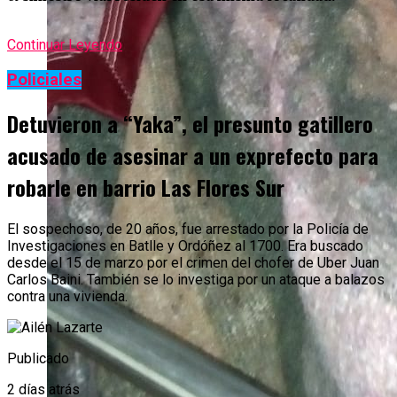
Continuar Leyendo
Policiales
Detuvieron a “Yaka”, el presunto gatillero
acusado de asesinar a un exprefecto para
robarle en barrio Las Flores Sur
El sospechoso, de 20 años, fue arrestado por la Policía de
Investigaciones en Batlle y Ordóñez al 1700. Era buscado
desde el 15 de marzo por el crimen del chofer de Uber Juan
Carlos Baini. También se lo investiga por un ataque a balazos
contra una vivienda.
Publicado
2 días atrás