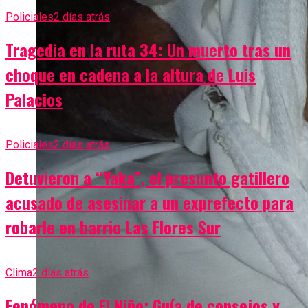
Policiales
2 días atrás
Tragedia en la ruta 34: Un muerto tras un
choque en cadena a la altura de Luis
Palacios
Policiales
2 días atrás
Detuvieron a “Yaka”, el presunto gatillero
acusado de asesinar a un exprefecto para
robarle en barrio Las Flores Sur
Clima
2 días atrás
Fenómeno de El Niño: Guía de consejos y