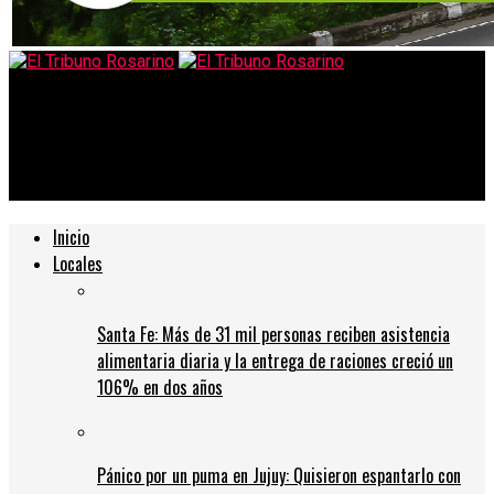
El Tribuno Rosarino
La desesperación de una mujer al ver a su mamá maltratada en
un hospital de Rosario: «Por favor, sacame de acá»
Inicio
Locales
Santa Fe: Más de 31 mil personas reciben asistencia
alimentaria diaria y la entrega de raciones creció un
106% en dos años
Pánico por un puma en Jujuy: Quisieron espantarlo con