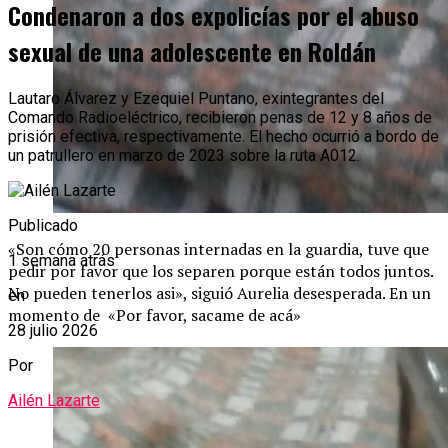
Condenaron a dos expolicías por el abuso
sexual de una adolescente en Roldán
Lautaro Álvarez y Ezequiel Puntano, exintegrantes del
Comando Radioeléctrico, recibieron penas de 12 y 8 años de
prisión efectiva, respectivamente. El hecho ocurrió a bordo de
un patrullero en marzo de 2023 sobre la ruta A012.
Publicado
«Son cómo 20 personas internadas en la guardia, tuve que
1 semana atrás
pedir por favor que los separen porque están todos juntos.
No pueden tenerlos asi», siguió Aurelia desesperada. En un
en
momento de «Por favor, sacame de acá»
28 julio 2026
Por
Ailén Lazarte