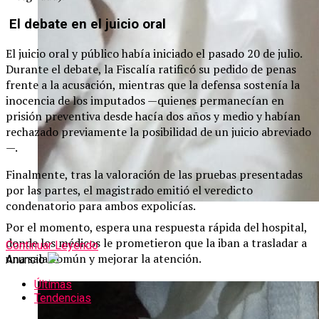
El debate en el juicio oral
El juicio oral y público había iniciado el pasado 20 de julio.
Durante el debate, la Fiscalía ratificó su pedido de penas
frente a la acusación, mientras que la defensa sostenía la
inocencia de los imputados —quienes permanecían en
prisión preventiva desde hacía dos años y medio y habían
rechazado previamente la posibilidad de un juicio abreviado
—.
Finalmente, tras la valoración de las pruebas presentadas
por las partes, el magistrado emitió el veredicto
condenatorio para ambos expolicías.
Por el momento, espera una respuesta rápida del hospital,
donde los médicos le prometieron que la iban a trasladar a
Continuar Leyendo
una sala común y mejorar la atención.
Anuncio
Últimas
Tendencias