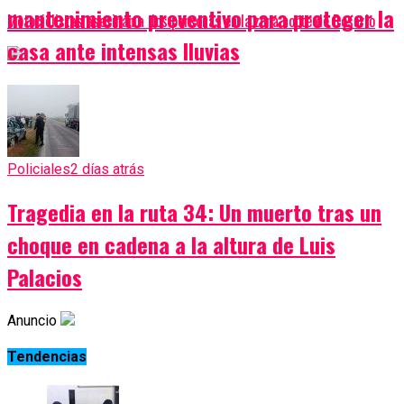
mantenimiento preventivo para proteger la
Motociclistas asesinan a dos personas en la zona norte de Rosario
casa ante intensas lluvias
Policiales
2 días atrás
Tragedia en la ruta 34: Un muerto tras un
choque en cadena a la altura de Luis
Palacios
Anuncio
Tendencias