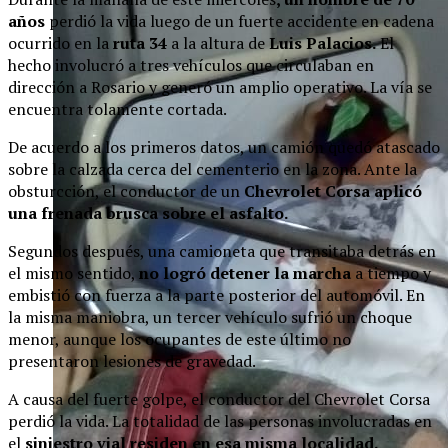
años
perdió la vida luego de un fuerte accidente en cadena
ocurrido en la
ruta 34
a la altura de
Luis Palacios.
El
hecho involucró a tres vehículos que circulaban en
dirección a Rosario y generó un amplio operativo. La vía se
encuentra tolamente cortada.
De acuerdo a los primeros datos, un camión quedó atascado
sobre la calzada cerca del cementerio en la zona. Ante la
obsturcción, el conductor de un
Chevrolet Corsa aplicó
una frenada brusca sobre el asfalto.
Segundos después, una camioneta que transitaba detrás en
el mismo sentido,
no logró detener la marcha
a tiempo y
embistió con fuerza a la parte posterior del automóvil. En
la misma maniobra, un tercer vehículo sufrió un choque
menor, aunque los ocupantes de este último no
presentaron lesiones de gravedad.
A causa del fuerte golpe, el conductor del Chevrolet Corsa
perdió la vida. La totalidad de las personas involucradas en
el
siniestro vial residen en esa misma localidad.