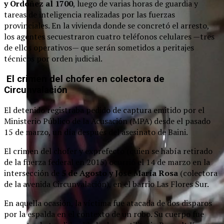
y Ordóñez al 1700
, luego de varias horas de guardia y
tareas de inteligencia realizadas por las fuerzas
provinciales. En la vivienda donde se concretó el arresto,
los agentes secuestraron cuatro teléfonos celulares —tres
de ellos operativos— que serán sometidos a peritajes
técnicos por orden judicial.
El crimen del chofer en colectora de
Circunvalación
El detenido registraba pedido de captura emitido por el
Ministerio Público de la Acusación (MPA) desde el pasado
15 de marzo, un día después del asesinato de Baini.
El crimen del chofer y exprefecto (quien se había retirado
de la fuerza federal en 2015) ocurrió el 14 de marzo en la
intersección de
5 de Agosto y José María Rosa
(colectora
de la avenida Circunvalación), en el barrio Las Flores Sur.
En aquella ocasión, la víctima fue atacada de dos disparos
por la espalda en el contexto de un robo. Su cuerpo fue