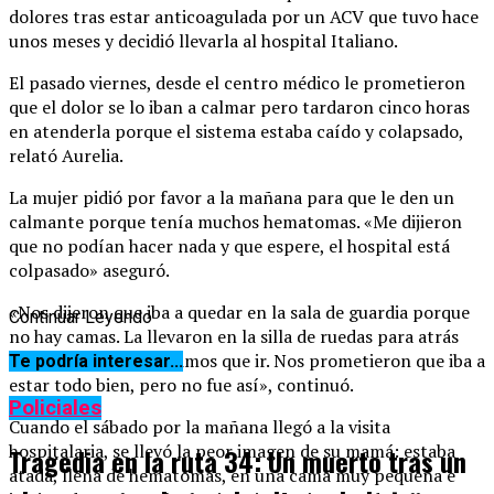
dolores tras estar anticoagulada por un ACV que tuvo hace
unos meses y decidió llevarla al hospital Italiano.
El pasado viernes, desde el centro médico le prometieron
que el dolor se lo iban a calmar pero tardaron cinco horas
en atenderla porque el sistema estaba caído y colapsado,
relató Aurelia.
La mujer pidió por favor a la mañana para que le den un
calmante porque tenía muchos hematomas. «Me dijieron
que no podían hacer nada y que espere, el hospital está
colpasado» aseguró.
«Nos dijeron que iba a quedar en la sala de guardia porque
Continuar Leyendo
no hay camas. La llevaron en la silla de ruedas para atrás
del hospital y nos tuvimos que ir. Nos prometieron que iba a
Te podría interesar...
estar todo bien, pero no fue así», continuó.
Policiales
Cuando el sábado por la mañana llegó a la visita
hospitalaria, se llevó la peor imagen de su mamá: estaba
Tragedia en la ruta 34: Un muerto tras un
atada, llena de hematomas, en una cama muy pequeña e