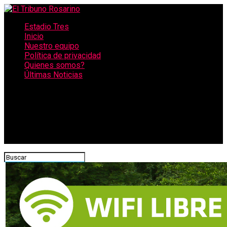
Estadio Tres
Inicio
Nuestro equipo
Política de privacidad
Quienes somos?
Últimas Noticias
CONECTATE CON NOSOTROS