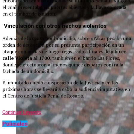
encontrado tendido al lado de su utilitario Renault Kangoo,
el cual presentaba las puertas abiertas y la llave colocada
en el tambor de ignición.
Vinculación con otros hechos violentos
Además de la causa por homicidio, sobre «Yaka» pesaba una
orden de detención por su presunta participación en un
ataque con armas de fuego registrado a finales de julio en
calle Violeta al 1700
, también en el barrio Las Flores,
donde se efectuaron al menos quince disparos contra la
fachada de un domicilio.
El imputado quedó a disposición de la Justicia y en las
próximas horas se llevará a cabo la audiencia imputativa en
el Centro de Justicia Penal de Rosario.
Continuar Leyendo
Policiales