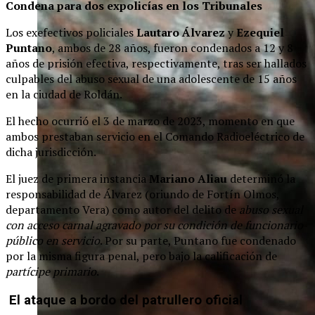
Condena para dos expolicías en los Tribunales
Los exefectivos policiales
Lautaro Álvarez
y
Ezequiel
Puntano
, ambos de 28 años, fueron condenados a 12 y 8
años de prisión efectiva, respectivamente, tras ser hallados
culpables del abuso sexual de una adolescente de 15 años
en la ciudad de Roldán.
El hecho ocurrió el 3 de marzo de 2023, momento en que
ambos prestaban servicio en el Comando Radioeléctrico de
dicha jurisdicción.
El juez de primera instancia
Mariano Aliau
determinó la
responsabilidad de Álvarez (oriundo de Fortín Olmos,
departamento Vera) como autor del delito de
abuso sexual
con acceso carnal agravado por su condición de funcionario
público en servicio
. Por su parte, Puntano fue condenado
por la misma figura penal, pero bajo la calificación de
partícipe primario
.
El ataque a bordo del patrullero oficial