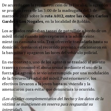
De acuerdo con la reconstrucción de la Fiscalía, la agresión
se produjo cerca de las 3:00 de la madrugada del 3 de
marzo de 2023 sobre la
ruta A012, entre las calles Carlos
Gardel y Los Nogales
, en la localidad de Roldán.
Los acusados realizaban tareas de patrullaje a bordo de un
móvil oficial cuando interceptaron a la adolescente
mientras caminaba sola. Tras ofrecerle trasladarla hasta su
domicilio, desviaron el recorrido previsto, estacionaron en
la banquina y apagaron las luces del vehículo policial.
En ese contexto, uno de los agentes se trasladó al asiento
trasero y consumó el abuso sexual mediante el uso de la
fuerza. La agresión se vio interrumpida por una modulación
de la frecuencia radial del móvil. Posteriormente, los
efectivos llevaron a la joven hasta su vivienda y la
amenazaron para evitar que denunciara lo ocurrido.
(Los detalles complementarios del hecho y los datos de la
víctima se mantienen en reserva para resguardar su
integridad).