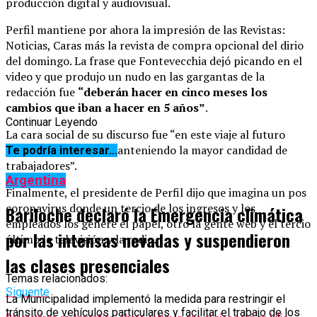
producción digital y audiovisual.
Perfil mantiene por ahora la impresión de las Revistas:
Noticias, Caras más la revista de compra opcional del dirio
del domingo. La frase que Fontevecchia dejó picando en el
video y que produjo un nudo en las gargantas de la
redacción fue
“deberán hacer en cinco meses los
cambios que iban a hacer en 5 años”
.
Continuar Leyendo
La cara social de su discurso fue “en este viaje al futuro
queremos ir juntos, manteniendo la mayor candidad de
Te podría interesar...
trabajadores”.
Argentina
Finalmente, el presidente de Perfil dijo que imagina un pos
coronavirus donde un tercio de los ingresos y los
Bariloche declaró la Emergencia climática
empleados los genere el papel, otro la gente web y el tercio
por las intensas nevadas y suspendieron
último la televisión y la radio.
las clases presenciales
Temas relacionados:
Siguente
La Municipalidad implementó la medida para restringir el
tránsito de vehículos particulares y facilitar el trabajo de los