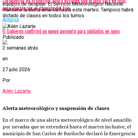
Coronavirus en Argentina: ahora estiman que el pico será en julio,
equipos de despeje. El Servicio Meteorológico Nacional
pero alertan por el impacto del frío
mantiene la alerta amarilla hasta este martes. Tampoco habrá
dictado de clases en todos los turnos.
Anterior
El Gobierno confirmó un nuevo aumento para jubilados en junio
Publicado
2 semanas atrás
en
27 julio 2026
Por
Ailén Lazarte
Alerta meteorológico y suspensión de clases
En el marco de una alerta meteorológico de nivel amarillo
por nevadas que se extenderá hasta el martes inclusive, el
municipio de San Carlos de Bariloche declaró la Emergencia