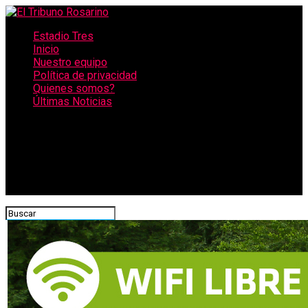
Estadio Tres
Inicio
Nuestro equipo
Política de privacidad
Quienes somos?
Últimas Noticias
CONECTATE CON NOSOTROS