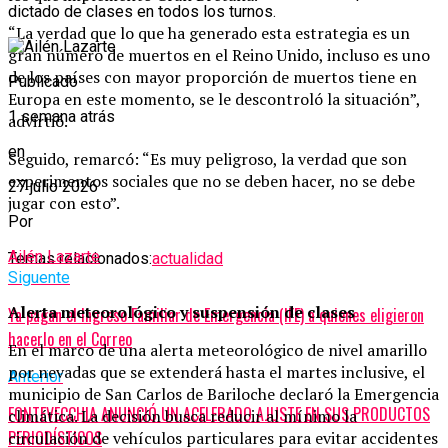
dictado de clases en todos los turnos.
“La verdad que lo que ha generado esta estrategia es un
gran número de muertos en el Reino Unido, incluso es uno
de los países con mayor proporción de muertos tiene en
Publicado
Europa en este momento, se le descontroló la situación”,
1 semana atrás
advirtió.
en
Seguido, remarcó: “Es muy peligroso, la verdad que son
experimentos sociales que no se deben hacer, no se debe
27 julio 2026
jugar con esto”.
Por
Ailén Lazarte
Temas relacionados:
actualidad
Siguente
Alerta meteorológico y suspensión de clases
Ya pagan el Ingreso Familiar de Emergencia (IFE) a quienes eligieron
hacerlo en el Correo
En el marco de una alerta meteorológico de nivel amarillo
por nevadas que se extenderá hasta el martes inclusive, el
Anterior
municipio de San Carlos de Bariloche declaró la Emergencia
FONTEVECCHIA ANUNCIÓ UN ACELERADO AJUSTE EN SUS PRODUCTOS
climática. La decisión busca reducir al mínimo la
PERIODÍSTICOS
circulación de vehículos particulares para evitar accidentes