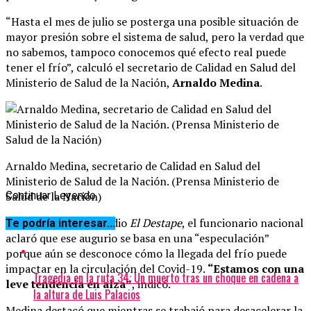
“Hasta el mes de julio se posterga una posible situación de
mayor presión sobre el sistema de salud, pero la verdad que
no sabemos, tampoco conocemos qué efecto real puede
tener el frío”, calculó el secretario de Calidad en Salud del
Ministerio de Salud de la Nación,
Arnaldo Medina
.
Arnaldo Medina, secretario de Calidad en Salud del
Ministerio de Salud de la Nación. (Prensa Ministerio de
Salud de la Nación)
Continuar Leyendo
En declaraciones a radio
El Destape
, el funcionario nacional
Te podría interesar...
aclaró que ese augurio se basa en una “especulación”
porque aún se desconoce cómo la llegada del frío puede
impactar en la circulación del Covid-19.
“Estamos con una
Tragedia en la ruta 34: Un muerto tras un choque en cadena a
leve tendencia en alza”
, indicó.
la altura de Luis Palacios
Medina destacó que mientras se trabajó para desacelerar la