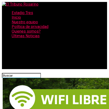
Estadio Tres
Inicio
Nuestro equipo
Política de privacidad
Quienes somos?
Últimas Noticias
CONECTATE CON NOSOTROS