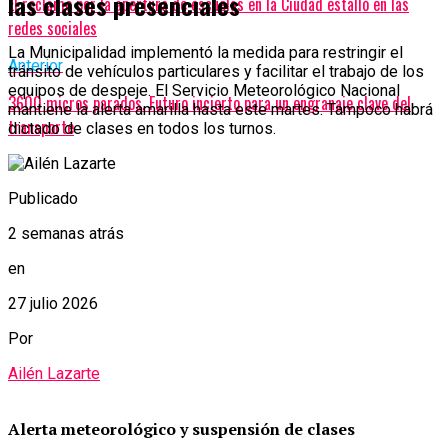
las clases presenciales
El reclamo por la apertura de escuelas en la Ciudad estalló en las
redes sociales
La Municipalidad implementó la medida para restringir el
Anterior
tránsito de vehículos particulares y facilitar el trabajo de los
equipos de despeje. El Servicio Meteorológico Nacional
3600 micros parados. Futuro incierto para un engranaje clave del
mantiene la alerta amarilla hasta este martes. Tampoco habrá
transporte
dictado de clases en todos los turnos.
Publicado
2 semanas atrás
en
27 julio 2026
Por
Ailén Lazarte
Alerta meteorológico y suspensión de clases