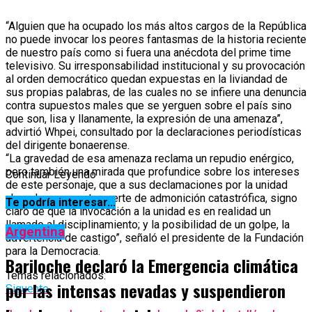
“Alguien que ha ocupado los más altos cargos de la República
no puede invocar los peores fantasmas de la historia reciente
de nuestro país como si fuera una anécdota del prime time
televisivo. Su irresponsabilidad institucional y su provocación
al orden democrático quedan expuestas en la liviandad de
sus propias palabras, de las cuales no se infiere una denuncia
contra supuestos males que se yerguen sobre el país sino
que son, lisa y llanamente, la expresión de una amenaza”,
advirtió Whpei, consultado por la declaraciones periodísticas
del dirigente bonaerense.
“La gravedad de esa amenaza reclama un repudio enérgico,
pero también una mirada que profundice sobre los intereses
Continuar Leyendo
de este personaje, que a sus declamaciones por la unidad
ahora le suma esta suerte de admonición catastrófica, signo
Te podría interesar...
claro de que la invocación a la unidad es en realidad un
llamado al disciplinamiento; y la posibilidad de un golpe, la
Argentina
advertencia de castigo”, señaló el presidente de la Fundación
para la Democracia.
Bariloche declaró la Emergencia climática
Temas relacionados:
por las intensas nevadas y suspendieron
Siguente