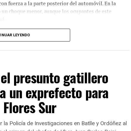
on fuerza a la parte posterior del automóvil. En la
ó un choque menor, aunque los ocupantes de este
ad.
Chevrolet Corsa perdió la vida. La totalidad de las
INUAR LEYENDO
al residen en esa misma localidad.
el presunto gatillero
a un exprefecto para
 Flores Sur
la Policía de Investigaciones en Batlle y Ordóñez al