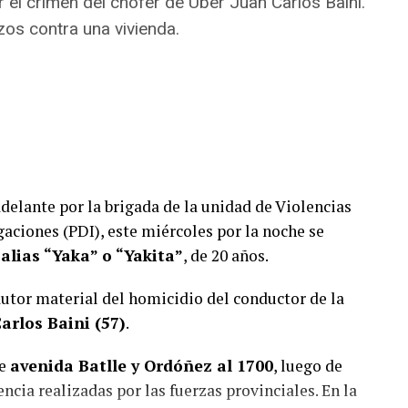
el crimen del chofer de Uber Juan Carlos Baini.
zos contra una vivienda.
delante por la brigada de la unidad de Violencias
gaciones (PDI), este miércoles por la noche se
 alias “Yaka” o “Yakita”
, de 20 años.
autor material del homicidio del conductor de la
arlos Baini (57)
.
de
avenida Batlle y Ordóñez al 1700
, luego de
encia realizadas por las fuerzas provinciales. En la