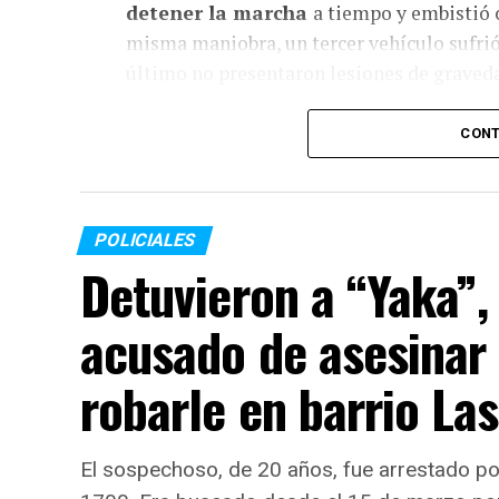
detener la marcha
a tiempo y embistió c
misma maniobra, un tercer vehículo sufri
último no presentaron lesiones de graved
A causa del fuerte golpe, el conductor del 
CONT
personas involucradas en el
siniestro vi
POLICIALES
Detuvieron a “Yaka”, 
acusado de asesinar 
robarle en barrio Las
El sospechoso, de 20 años, fue arrestado por 