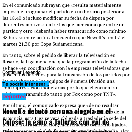
En el comunicado subrayan que «resulta materialmente
imposible programar el partido en un horario posterior a
las 18.40 o incluso modificar su fecha de disputa por
diferentes motivos» entre los que menciona que entre un
partido y otro «deberán haber transcurrido como mínimo
48 horas» en relación al encuentro que Newell’s tendrá el
martes 21.30 por Copa Sudamericana.
En tanto, sobre el pedido de liberar la televisación en
Rosario, la Liga menciona que la programación de la fecha
se hace «en coordinación con la empresas televisadoras que
Continuar Leyendo
poseen los derechos para la transmisión de los partidos por
los que abonan a los equipos de Primera División una
Te podría interesar...
contraprestación monetaria» por lo que el encuentro
«debe ser transmitido tanto por Fox como por TNT».
Deportes
Por último, el comunicado expresa que «de no resultar
Newell’s debutó con una alegría en el
aprobado el horario de las 18.40 por las autoridades de la
Provincia, esta Liga se verá obligada a trasladar la sede del
Coloso: le ganó a Talleres con gol de
partido a otra jurisdicción, manteniendo el horario fijado».
De esta manera, el club de Arroyito perdería la localía, algo