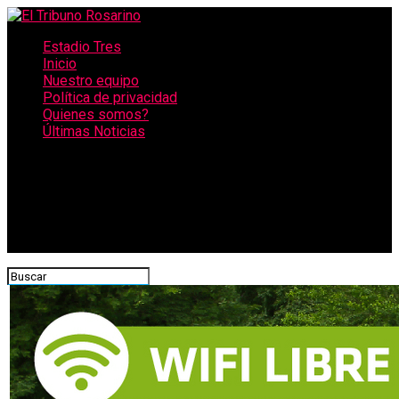
Estadio Tres
Inicio
Nuestro equipo
Política de privacidad
Quienes somos?
Últimas Noticias
CONECTATE CON NOSOTROS