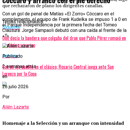
Cóccaro y arrancó con el pie derecho
que rechazaron de plano los dirigentes canallas.
Con un gol de penal de Matías «El Zorro» Cóccaro en el
complemento, el equipo de Frank Kudelka se impuso 1 a 0 en
Temas relacionados:
el Parque Independencia por la primera fecha del Torneo
Siguente
Clausura. Jorge Sampaoli debutó con una caída al frente de la
«T».
Qué decía la bandera que colgaba del dron que Pablo Pérez rompió en
el clásico rosarino
Anterior
Publicado
Con un ojo puesto en el clásico, Rosario Central juega ante San
2 semanas atrás
Lorenzo por la Copa
en
26 julio 2026
Por
Ailén Lazarte
Homenaje a la Selección y un arranque con intensidad