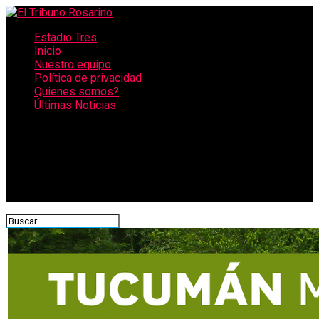
Estadio Tres
Inicio
Nuestro equipo
Política de privacidad
Quienes somos?
Últimas Noticias
CONECTATE CON NOSOTROS