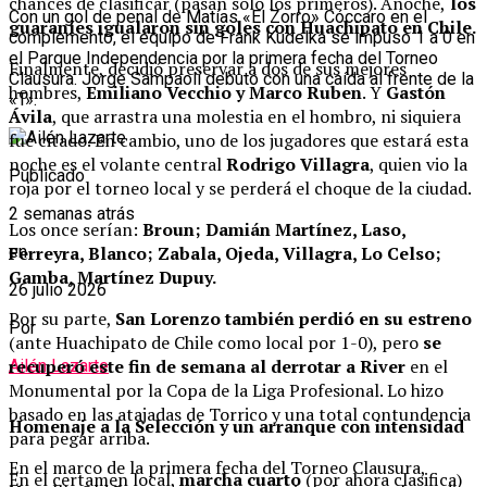
chances de clasificar (pasan sólo los primeros). Anoche,
los
Con un gol de penal de Matías «El Zorro» Cóccaro en el
guaraníes igualaron sin goles con Huachipato en Chile.
complemento, el equipo de Frank Kudelka se impuso 1 a 0 en
el Parque Independencia por la primera fecha del Torneo
Finalmente, decidió preservar a dos de sus mejores
Clausura. Jorge Sampaoli debutó con una caída al frente de la
hombres,
Emiliano Vecchio y Marco Ruben
. Y
Gastón
«T».
Ávila
, que arrastra una molestia en el hombro, ni siquiera
fue citado. En cambio, uno de los jugadores que estará esta
noche es el volante central
Rodrigo Villagra
, quien vio la
Publicado
roja por el torneo local y se perderá el choque de la ciudad.
2 semanas atrás
Los once serían:
Broun; Damián Martínez, Laso,
Ferreyra, Blanco; Zabala, Ojeda, Villagra, Lo Celso;
en
Gamba, Martínez Dupuy.
26 julio 2026
Por su parte,
San Lorenzo también perdió en su estreno
Por
(ante Huachipato de Chile como local por 1-0), pero
se
recuperó este fin de semana al derrotar a River
en el
Ailén Lazarte
Monumental por la Copa de la Liga Profesional. Lo hizo
basado en las atajadas de Torrico y una total contundencia
Homenaje a la Selección y un arranque con intensidad
para pegar arriba.
En el marco de la primera fecha del Torneo Clausura,
En el certamen local,
marcha cuarto
(por ahora clasifica)