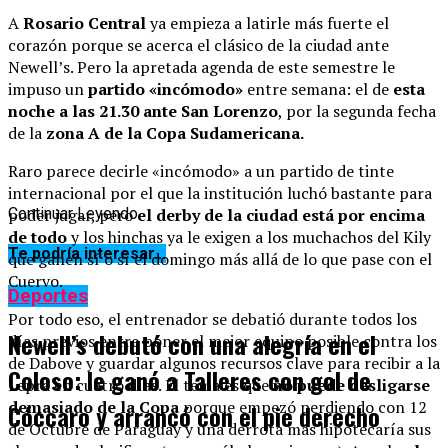
A
Rosario Central
ya empieza a latirle más fuerte el
corazón porque se acerca el clásico de la ciudad ante
Newell’s. Pero la apretada agenda de este semestre le
impuso un
partido «incómodo»
entre semana: el de
esta
noche a las 21.30 ante San Lorenzo
, por la segunda fecha
de la
zona A de la Copa Sudamericana.
Raro parece decirle «incómodo» a un partido de tinte
internacional por el que la institución luchó bastante para
poder jugar, pero
el derby de la ciudad está por encima
Continuar Leyendo
de todo
y los hinchas ya le exigen a los muchachos del Kily
Te podría interesar...
que ganen sí o sí el domingo más allá de lo que pase con el
Cuervo.
Deportes
Por todo eso, el entrenador se debatió durante todos los
Newell’s debutó con una alegría en el
días previos entre poner el mejor equipo posible contra los
de Dabove y guardar algunos recursos clave para recibir a la
Coloso: le ganó a Talleres con gol de
Lepra en cuatro días. El tema es que
no puede desligarse
demasiado de la Copa
porque empezó perdiendo con 12
Cóccaro y arrancó con el pie derecho
de Octubre de Paraguay y una derrota más hipotecaría sus