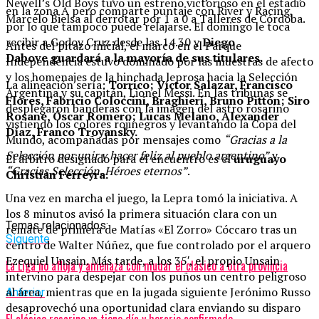
Newell’s Old Boys tuvo un estreno victorioso en el estadio
en la zona A pero comparte puntaje con River y Racing,
Marcelo Bielsa al derrotar por 1 a 0 a Talleres de Córdoba.
por lo que tampoco puede relajarse. El domingo le toca
recibir a Godoy Cruz desde las 14.30 y
Diego
Antes del pitazo inicial, el marco en el Parque
Dabove guardará a la mayoría de sus titulares.
Independencia estuvo dominado por las muestras de afecto
y los homenajes de la hinchada leprosa hacia la Selección
La alineación sería:
Torrico; Víctor Salazar, Francisco
Argentina y su capitán, Lionel Messi. En las tribunas se
Flores, Fabricio Coloccini, Braghieri, Bruno Pittón; Siro
desplegaron banderas con la imagen del astro rosarino
Rosane, Óscar Romero; Lucas Melano, Alexander
vistiendo los colores rojinegros y levantando la Copa del
Díaz, Franco Troyansky.
Mundo, acompañadas por mensajes como
“Gracias a la
Selección por unir y hacer feliz al pueblo argentino”
y
El árbitro designado para el encuentro es el
uruguayo
“Gracias Selección. Héroes eternos”
.
Christian Ferreyra.
Una vez en marcha el juego, la Lepra tomó la iniciativa. A
los 8 minutos avisó la primera situación clara con un
Temas relacionados:
remate de primera de Matías «El Zorro» Cóccaro tras un
Siguente
centro de Walter Núñez, que fue controlado por el arquero
Ezequiel Unsain. Más tarde, a los 35′, el propio Unsain
La Liga no afloja y amenaza con mudar el clásico a otra provincia
intervino para despejar con los puños un centro peligroso
al área, mientras que en la jugada siguiente Jerónimo Russo
Anterior
desaprovechó una oportunidad clara enviando su disparo
El clásico rosarino ya tiene día y horario confirmado