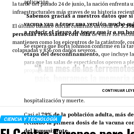
aplicación.
la tarde del pasado 24 de junio, la nación enfrenta u
infraestructurales más graves de su historia recient
“
Sabemos gracias a nuestros datos que si 
vacuna van a tener una versión mucho má
El último balance oficial confirmó un total de
5.398
a reducir el riesgo de tener que ir a un ho
personas rescatadas con vida
de entre los escom
mantienen como los epicentros de la catástrofe, co
Se espera que Boris Johnson confirme en la ta
colapsadas y 856 con daños severos.
etapa del desconfinamiento,
que incluye la
para que las salas de espectáculos operen a pl
“A un mes de los terremotos
propagación de la variante delta.
país, honramos la memoria d
Retrasar la última etapa, prolongando entre ot
Nuestro eterno agradecimien
CONTINUAR LEY
permitiría completar la vacunas de más britán
nacionales, internacionales 
hospitalización y muerte.
valiosa entrega y dedicación 
Venezuela renacerá con el tr
Casi el
79% de la población adulta, más de
CIENCIA Y TECNOLOGÍA
recibido la primera dosis de la vacuna co
manifestó a través de sus re
El Centro Europeo para l
del inmunizante.