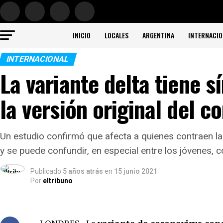
INICIO
LOCALES
ARGENTINA
INTERNACIO
INTERNACIONAL
La variante delta tiene s
la versión original del c
Un estudio confirmó que afecta a quienes contraen l
y se puede confundir, en especial entre los jóvenes, c
Publicado
5 años atrás
en
15 junio 2021
Por
eltribuno