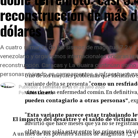
reconstrucción de más d
dólares
A cuatro semanas de los sismos de magnitud 7,2 y 7,5
venezolano y organismos internacionales encaran una
reconstrucción. Caracas y La Guaira continúan como 
personas viviendo en campamentos e infraestructura 
Uno de los mayores problemas que identificó Sp
variante delta se presenta “
como un resfriad
Publicado
2 semanas atrás
en
26 julio 2026
virus de esta enfermedad común. En definitiva
Por
Ailén Lazarte
pueden contagiarlo a otras personas”
, ex
“
Esta variante parece estar trabajando le
El impacto del desastre y el saldo de víctimas
advirtió que hace meses que ya no se registra
olfato, que solía estar entre los primeros 10 
A un mes de los potentes sismos de magnitud 7,2 y 