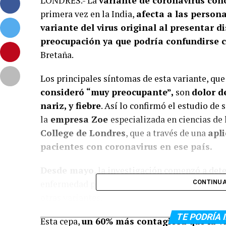
LONDRES.- La
variante de coronavirus co
primera vez en la India,
afecta a las person
variante del virus original al presentar d
preocupación ya que podría confundirse c
Bretaña.
Los principales síntomas de esta variante, que
consideró “muy preocupante”,
son
dolor d
nariz, y fiebre
. Así lo confirmó el estudio de
la
empresa Zoe
especializada en ciencias de 
College de Londres
, que a través de una
apli
pacientes con coronavirus en ese país.
Desde mayo
, la investigación comenzó a dete
enfermedad padecían síntomas diferentes a lo
CONTINUA
otras variantes.
TE PODRÍA 
Esta cepa,
un 60% más contagiosa que la va