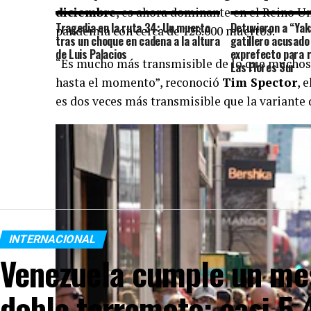
diciembre
, es ahora dominante en el Reino Un
Tragedia en la ruta 34: Un muerto
Detuvieron a “Yak
pandemia con cerca de 128.000 muertos.
tras un choque en cadena a la altura
gatillero acusado
de Luis Palacios
exprefecto para r
“Es mucho más transmisible de lo que muchos
Las Flores Sur
hasta el momento”, reconoció
Tim Spector
, 
es dos veces más transmisible que la variante 
INTERNACIONAL
Venezuela cumple un mes
doble terremoto: casi 5