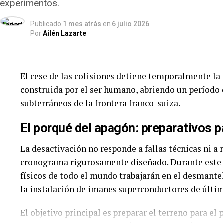
experimentos.
fondos no reembolsables sujetos a auditorías.
Publicado
1 mes atrás
en
6 julio 2026
El despliegue de respuesta inicial contó con la int
Por
Ailén Lazarte
nacionales y la colaboración de
44 equipos de res
los aportes de la comunidad internacional destacan
El cese de las colisiones detiene temporalmente l
Estados Unidos:
Asistencia por más de 386 
construida por el ser humano, abriendo un período d
USS Fort Lauderdale.
subterráneos de la frontera franco-suiza.
El porqué del apagón: preparativos p
Fondo Monetario Internacional (FMI):
L
fondos multilaterales.
La desactivación no responde a fallas técnicas ni a 
cronograma rigurosamente diseñado. Durante este p
Naciones Unidas (ONU):
Fondo de respuest
físicos de todo el mundo trabajarán en el desmant
la instalación de imanes superconductores de últi
UNICEF:
Solicitud de 65,7 millones de dólare
personas (entre ellas 169.000 niños). Hasta 
El objetivo principal es preparar el terreno para el