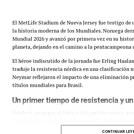
Protocolo de seguridad:
Se aíslan los secto
sistemas de radiación antes de que el persona
Reformas normativas:
Modificaciones a la
realización de un censo biométrico para mape
El MetLife Stadium de Nueva Jersey fue testigo de 
¿Qué pasará con la ciencia mientras
la historia moderna de los Mundiales.
Noruega derro
Mundial 2026 y avanzó por primera vez en su histori
Aunque las colisiones de partículas se detengan, el 
planeta, dejando en el camino a la pentacampeona d
paralizarse. Para los físicos teóricos y analistas de
oro. Las computadoras del centro de datos del CER
El héroe indiscutido de la jornada fue Erling Haala
información acumulada durante las últimas colisio
tradujo la resistencia nórdica en una clasificación
Neymar reflejaron el impacto de una eliminación p
Los científicos confían en que el análisis detallado
títulos mundiales para Brasil.
anomalías que puedan dar pistas sobre la materia o
el Modelo Estándar de la física.
Un primer tiempo de resistencia y un
La reactivación del colisionador está prevista para
Desde el arranque, el libreto del partido estuvo ma
protones vuelvan a cruzarse, la humanidad contará
Brasil asumió el protagonismo estéril de la posesi
precedentes, lista para desentrañar los secretos me
orden defensivo férreo comandado por su arquero, 
CONTINUAR LEY