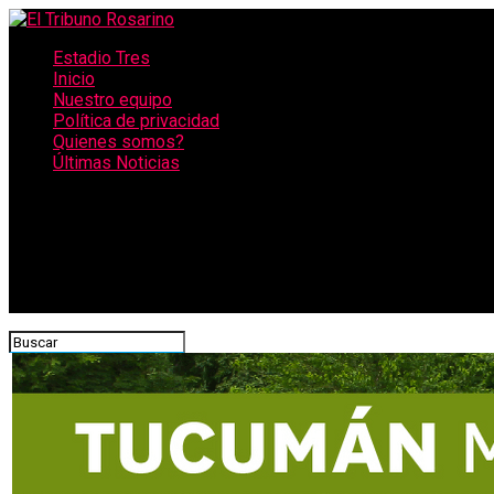
Estadio Tres
Inicio
Nuestro equipo
Política de privacidad
Quienes somos?
Últimas Noticias
CONECTATE CON NOSOTROS