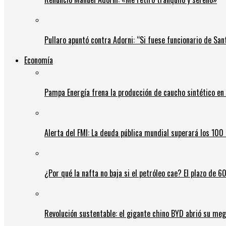
Pullaro apuntó contra Adorni: “Si fuese funcionario de Sant
Economía
Pampa Energía frena la producción de caucho sintético en 
Alerta del FMI: La deuda pública mundial superará los 100 
¿Por qué la nafta no baja si el petróleo cae? El plazo de 
Revolución sustentable: el gigante chino BYD abrió su meg