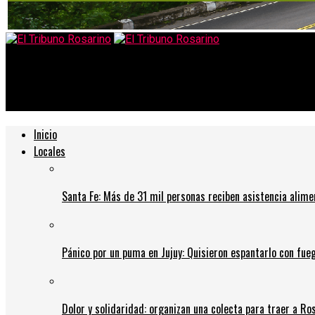
El Tribuno Rosarino
Mantener ambientes ventilados reduce los riesgos de contagios
Inicio
Locales
Santa Fe: Más de 31 mil personas reciben asistencia alime
Pánico por un puma en Jujuy: Quisieron espantarlo con fue
Dolor y solidaridad: organizan una colecta para traer a Ros