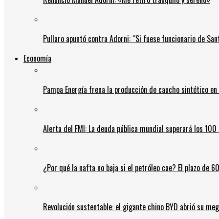
Pullaro apuntó contra Adorni: “Si fuese funcionario de Sant
Economía
Pampa Energía frena la producción de caucho sintético en 
Alerta del FMI: La deuda pública mundial superará los 100 
¿Por qué la nafta no baja si el petróleo cae? El plazo de 
Revolución sustentable: el gigante chino BYD abrió su meg