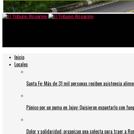
El Tribuno Rosarino
Valentina, la niña rosarina que necesita el medicamento más ca
Inicio
Locales
Santa Fe: Más de 31 mil personas reciben asistencia alime
Pánico por un puma en Jujuy: Quisieron espantarlo con fue
Dolor y solidaridad: organizan una colecta para traer a Ros