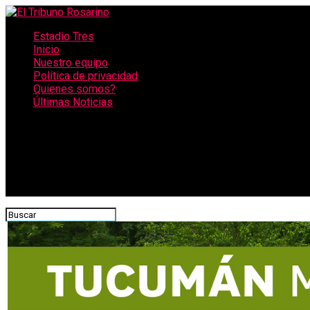
Estadio Tres
Inicio
Nuestro equipo
Política de privacidad
Quienes somos?
Últimas Noticias
CONECTATE CON NOSOTROS