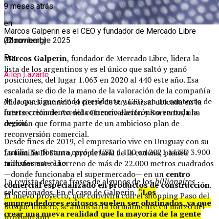
9 meses atrás
en
Marcos Galperin es el CEO y fundador de Mercado Libre
(Bloomberg)
22 noviembre 2025
Marcos Galperin
, fundador de Mercado Libre, lidera la
Por
lista de los argentinos y es el único que saltó y ganó
Ailén Lazarte
posiciones, del lugar 1.063 en 2020 al 440 este año. Esa
escalada se dio de la mano de la valoración de la compañía
de la que sigue siendo presidente y CEO, en un contexto de
Micropack anunció el cierre de su sucursal ubicada en la
fuerte crecimiento del comercio electrónico en toda la
intersección de Avenida Circunvalación y Sorrento, una
región.
decisión que forma parte de un ambicioso plan de
reconversión comercial.
Desde fines de 2019, el empresario vive en Uruguay con su
familia. Su fortuna cayó de USD 6.100 en 2021 a USD 3.900
La familia Di Santo, propietaria de la cadena, planea
millones este año.
transformar el terreno de más de 22.000 metros cuadrados
—donde funcionaba el supermercado— en un
centro
La revista destaca frases de algunos de los
billionaires
comercial especializado en productos de construcción
.
seleccionados. En el caso de Galperin,
“Los
El nuevo proyecto, que convivirá con el shopping Paso del
emprendedores exitosos suelen ser obstinados, ya que
Bosque lindero, se anunciaría formalmente en marzo del
crear una nueva realidad que la mayoría de la gente
próximo año.