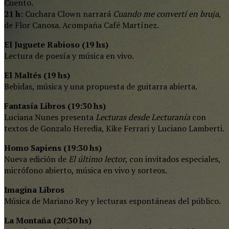
Cuento.
21 h:
Cuchara Clown narrará
Cuando me convertí en bruja
,
de Flor Canosa. Acompaña Café Martínez.
El Juguete Rabioso (19 hs)
Lectura de poesía y música en vivo.
El Maltés (19 hs)
Bebidas, música y una propuesta de guitarra abierta.
Fantasía Libros (19:30 hs)
Luciana Nunes presenta
Lecturas desde Lecturanía
con
textos de Gonzalo Heredia, Kike Ferrari y Luciano Lamberti.
Homo Sapiens (19:30 hs)
Nueva edición de
El último lector
, con invitados especiales,
micrófono abierto, música en vivo y sorteos.
Imagina Libros
Música de Mariano Rey y lecturas espontáneas del público.
La Montaña (20:30 hs)