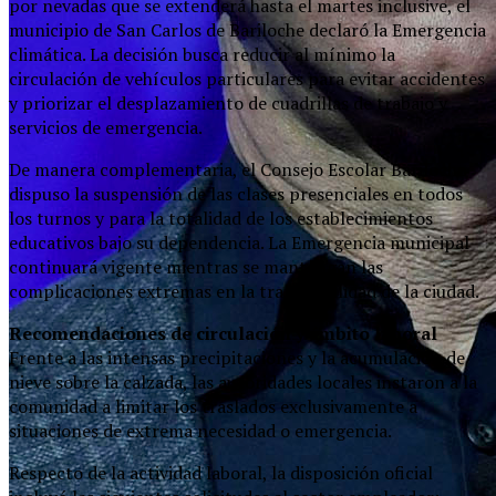
por nevadas que se extenderá hasta el martes inclusive, el
municipio de San Carlos de Bariloche declaró la Emergencia
climática. La decisión busca reducir al mínimo la
circulación de vehículos particulares para evitar accidentes
y priorizar el desplazamiento de cuadrillas de trabajo y
servicios de emergencia.
De manera complementaria, el Consejo Escolar Bariloche
dispuso la suspensión de las clases presenciales en todos
los turnos y para la totalidad de los establecimientos
educativos bajo su dependencia. La Emergencia municipal
continuará vigente mientras se mantengan las
complicaciones extremas en la transitabilidad de la ciudad.
Recomendaciones de circulación y ámbito laboral
Frente a las intensas precipitaciones y la acumulación de
nieve sobre la calzada, las autoridades locales instaron a la
comunidad a limitar los traslados exclusivamente a
situaciones de extrema necesidad o emergencia.
Respecto de la actividad laboral, la disposición oficial