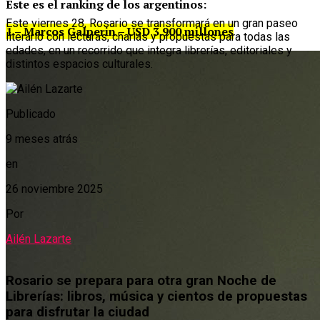
Este es el ranking de los argentinos:
Este viernes 28, Rosario se transformará en un gran paseo
1 – Marcos Galperin – USD 3.900 millones
literario con lecturas, charlas y propuestas para todas las
edades, en un recorrido que integra librerías, editoriales y
distintos espacios culturales.
Publicado
9 meses atrás
en
26 noviembre 2025
Por
Ailén Lazarte
Rosario se prepara para otra gran Noche de
Librerías: libros, música y cientos de propuestas
para disfrutar la ciudad