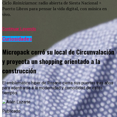
Ciclo
Reiniciarnos
: radio abierta de Siesta Nacional +
Puerto Libros para pensar la vida digital, con música en
vivo.
Continuar Leyendo
Curiosidades
Micropack cerró su local de Circunvalación
y proyecta un shopping orientado a la
construcción
El emblemático hiper de Rosario cierra sus puertas tras años
para adentrarse a la modernidad y comodidad de estos
tiempos.
Publicado