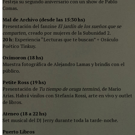
Festeja su segundo aniversario con un show de Pablo
Comas.
Mal de Archivo (desde las 15:30 hs)
Presentación del fanzine
El jardín de los sueños que se
comparten
, creado por mujeres de la Subunidad 2.
20 h:
Experiencia “Lecturas que te buscan” + Oráculo
Poético Tinkuy.
Oxímoron (18 hs)
Muestra fotográfica de Alejandro Lamas y brindis con el
público.
Petite Ross (19 hs)
Presentación de
Tu tiempo de oruga terminó
, de Mario
Arias. Habrá vinilos con Stefanía Rossi, arte en vivo y outlet
de libros.
Ateneo (18 a 22 hs)
Set musical del DJ Jerry durante toda la tarde-noche.
Puerto Libros