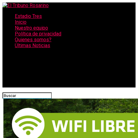
Estadio Tres
Inicio
Nuestro equipo
Política de privacidad
Quienes somos?
Últimas Noticias
CONECTATE CON NOSOTROS