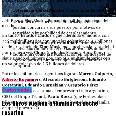
incluyó las siguientes solicitudes al sector empleador:
Tolerancia e inasistencias:
Contemplar las severas
dificultades de traslado de los trabajadores y evitar
Jeff Bezos, Elon Musk y Bernard Arnault, los más ricos del
sanciones o descuentos salariales a quienes no
mundo
puedan concurrir a sus puestos por motivos de
seguridad o imposibilidad de desplazamiento.
En tanto,
Estados Unidos
sigue liderando el mundo, con
735 multimillonarios con un valor colectivo de 4,7 billones
Modalidad remota y flexibilidad:
Promover el
de dólares, incluido
Elon Musk
, que encabeza la lista global
teletrabajo (home office) en las actividades donde sea
por primera vez.
China
(incluidos Macao y Hong Kong)
factible, así como la flexibilización en los horarios de
sigue siendo el número dos, con 607 multimillonarios con
ingreso para disminuir el flujo vehicular durante el
un valor colectivo de 2,3 billones de dólares.
temporal.
Entre los millonarios argentinos figuran
Marcos Galperin
,
Alberto Roemmers
,
Alejandro Bulgheroni
,
Eduardo
Continuar Leyendo
Costantini
,
Eduardo Eurnekian
y
Gregorio Pérez
Curiosidades
Companc
. A ellos se suma el empresario ítalo argentino,
CEO del Grupo Techint,
Paolo Rocca
(que Forbes ubica
Los libros vuelven a iluminar la noche
sólo entre los más ricos de Italia, país en el que su familia
ocupa el puesto 12).
rosarina