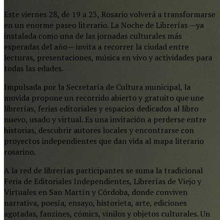
Este viernes 28, de 19 a 23, Rosario volverá a transformarse
en un enorme paseo literario. La Noche de Librerías —ya
instalada como una de las jornadas culturales más
esperadas del año— invita a recorrer la ciudad entre
lecturas, presentaciones, música en vivo y actividades para
todas las edades.
Impulsada por la Secretaría de Cultura municipal, la
movida propone un recorrido abierto y gratuito que une
librerías, ferias editoriales y espacios dedicados al libro
nuevo, usado y virtual. Es una invitación a perderse entre
historias, descubrir autores locales y encontrarse con
proyectos independientes que dan vida al mapa literario
rosarino.
A la red de librerías participantes se suma la tradicional
Feria de Editoriales Independientes, Librerías de Viejo y
Virtuales en San Martín y Córdoba, donde conviven
narrativa, poesía, ensayo, historieta, arte, ediciones
agotadas, fanzines, cómics, vinilos y objetos culturales. Un