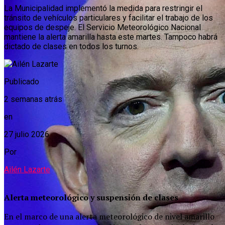
La Municipalidad implementó la medida para restringir el
tránsito de vehículos particulares y facilitar el trabajo de los
equipos de despeje. El Servicio Meteorológico Nacional
mantiene la alerta amarilla hasta este martes. Tampoco habrá
dictado de clases en todos los turnos.
Publicado
2 semanas atrás
en
27 julio 2026
Por
Ailén Lazarte
Alerta meteorológico y suspensión de clases
En el marco de una alerta meteorológico de nivel amarillo