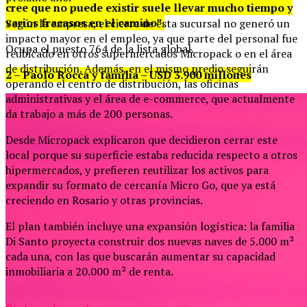
cree que no puede existir suele llevar mucho tiempo y
varios fracasos en el camino”.
Según la empresa, el cierre de esta sucursal no generó un
impacto mayor en el empleo, ya que parte del personal fue
Ocupa el puesto 764 de la lista global.
reubicado en otros supermercados Micropack o en el área
de distribución. Además, en el mismo predio seguirán
2 – Paolo Rocca y familia – USD 3.900 millones
operando el centro de distribución, las oficinas
administrativas y el área de e-commerce, que actualmente
da trabajo a más de 200 personas.
Desde Micropack explicaron que decidieron cerrar este
local porque su superficie estaba reducida respecto a otros
hipermercados, y prefieren reutilizar los activos para
expandir su formato de cercanía Micro Go, que ya está
creciendo en Rosario y otras provincias.
El plan también incluye una expansión logística: la familia
Di Santo proyecta construir dos nuevas naves de 5.000 m²
cada una, con las que buscarán aumentar su capacidad
inmobiliaria a 20.000 m² de renta.