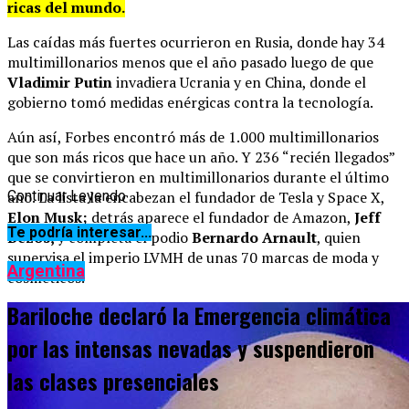
ricas del mundo.
Las caídas más fuertes ocurrieron en Rusia, donde hay 34
multimillonarios menos que el año pasado luego de que
Vladimir Putin
invadiera Ucrania y en China, donde el
gobierno tomó medidas enérgicas contra la tecnología.
Aún así, Forbes encontró más de 1.000 multimillonarios
que son más ricos que hace un año. Y 236 “recién llegados”
que se convirtieron en multimillonarios durante el último
año. La lista la encabezan el fundador de Tesla y Space X,
Continuar Leyendo
Elon Musk;
detrás aparece el fundador de Amazon,
Jeff
Te podría interesar...
Bezos,
y completa el podio
Bernardo Arnault
, quien
supervisa el imperio LVMH de unas 70 marcas de moda y
Argentina
cosméticos.
Bariloche declaró la Emergencia climática
por las intensas nevadas y suspendieron
las clases presenciales