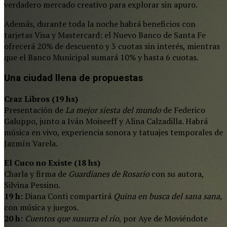
verdadero mercado creativo para explorar sin apuro.
Además, durante toda la noche habrá beneficios con
tarjetas Visa y Mastercard: el Nuevo Banco de Santa Fe
ofrecerá 20% de descuento y 3 cuotas sin interés, mientras
que el Banco Municipal sumará 10% y hasta 6 cuotas.
Una ciudad llena de propuestas
Craz Libros (19 hs)
Presentación de
La mejor siesta del mundo
de Federico
Galuppo, junto a Iván Moiseeff y Alina Calzadilla. Habrá
música en vivo, experiencia sonora y tatuajes temporales de
Jazmín Varela.
El Cuco no Existe (18 hs)
Charla y firma de
Guardianes de Rosario
con su autora,
Silvina Pessino.
19 h:
Diana Conti compartirá
Quina en busca del sana sana
,
con música y juegos.
20 h:
Cuentos que susurra el río
, por Aye de Moviéndote