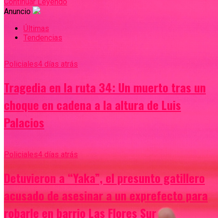
Continuar Leyendo
Anuncio
Últimas
Tendencias
Policiales
4 días atrás
Tragedia en la ruta 34: Un muerto tras un
choque en cadena a la altura de Luis
Palacios
Policiales
4 días atrás
Detuvieron a “Yaka”, el presunto gatillero
acusado de asesinar a un exprefecto para
robarle en barrio Las Flores Sur