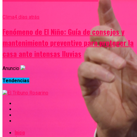
Clima
4 días atrás
Fenómeno de El Niño: Guía de consejos y
mantenimiento preventivo para proteger la
casa ante intensas lluvias
Anuncio
Tendencias
Inicio