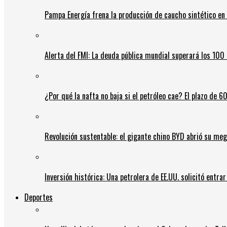
Pampa Energía frena la producción de caucho sintético en 
Alerta del FMI: La deuda pública mundial superará los 100 
¿Por qué la nafta no baja si el petróleo cae? El plazo de 
Revolución sustentable: el gigante chino BYD abrió su meg
Inversión histórica: Una petrolera de EE.UU. solicitó entr
Deportes