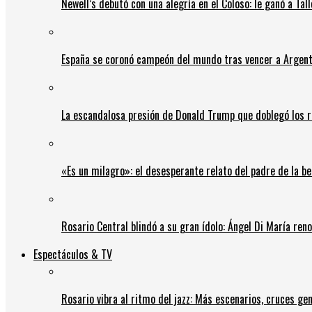
Newell’s debutó con una alegría en el Coloso: le ganó a Tal
España se coronó campeón del mundo tras vencer a Argent
La escandalosa presión de Donald Trump que doblegó los r
«Es un milagro»: el desesperante relato del padre de la b
Rosario Central blindó a su gran ídolo: Ángel Di María ren
Espectáculos & TV
Rosario vibra al ritmo del jazz: Más escenarios, cruces gen