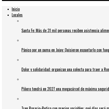
Inicio
Locales
Santa Fe: Más de 31 mil personas reciben asistencia alime
Pánico por un puma en Jujuy: Quisieron espantarlo con fue
Dolor y solidaridad: organizan una colecta para traer a Ros
Piñero tendrá en 2027 una megacárcel de máxima seguridad
Tren Rosario-Retiro con precios variables: qué días será m