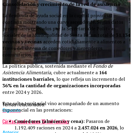
Consolidación y crecimiento de la red de asistencia
La demanda de ayuda social en la capital provincial
continúa mostrando una curva ascendente. Según datos
preliminares relevados por la Secretaría de Políticas
Sociales de la Municipalidad de Santa Fe, un total de
31.134
vecinos y vecinas
acceden cotidianamente a alimentos a
través del sistema de comedores y merenderos
comunitarios.
La política pública, sostenida mediante el
Fondo de
Asistencia Alimentaria
, cubre actualmente a
164
instituciones barriales
, lo que refleja un incremento del
36% en la cantidad de organizaciones incorporadas
entre 2024 y 2026.
Este salto territorial vino acompañado de un aumento
Temas relacionados:
exponencial en las prestaciones:
Siguente
Cáritas ayuda a unas 10 mil familias
Comedores (almuerzo y cena):
Pasaron de
1.192.409 raciones en 2024 a
2.457.024 en 2026
, lo
Anterior