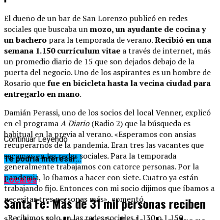
El dueño de un bar de San Lorenzo publicó en redes
sociales que buscaba un
mozo, un ayudante de cocina y
un bachero
para la temporada de verano.
Recibió en una
semana 1.150 currículum vitae
a través de internet, más
un promedio diario de 15 que son dejados debajo de la
puerta del negocio. Uno de los aspirantes es un hombre de
Rosario que
fue en bicicleta hasta la vecina ciudad para
entregarlo en mano
.
Damián Perassi, uno de los socios del local Venner, explicó
en el programa
A Diario
(Radio 2) que la búsqueda es
habitual en la previa al verano. «Esperamos con ansias
Continuar Leyendo
recuperarnos de la pandemia. Eran tres las vacantes que
sacamos en las redes sociales. Para la temporada
Te podría interesar...
generalmente trabajamos con catorce personas. Por la
pandemia, lo íbamos a hacer con siete. Cuatro ya están
Locales
trabajando fijo. Entonces con mi socio dijimos que íbamos a
necesitar tres personas más», comentó.
Santa Fe: Más de 31 mil personas reciben
«Recibimos solo en las redes sociales 1.130 o 1.150