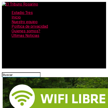
Estadio Tres
Inicio
Nuestro equipo
Política de privacidad
Quienes somos?
Últimas Noticias
CONECTATE CON NOSOTROS