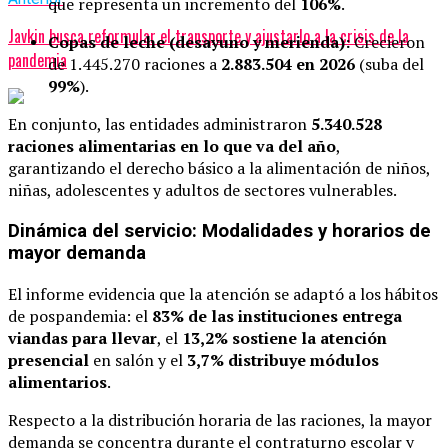
que representa un incremento del
106%
.
Javkin busca reformular el transporte y ajustarlo a la crisis de la
Copas de leche (desayuno y merienda):
Crecieron
pandemia
de 1.445.270 raciones a
2.883.504 en 2026
(suba del
99%
).
En conjunto, las entidades administraron
5.340.528
raciones alimentarias en lo que va del año
,
garantizando el derecho básico a la alimentación de niños,
niñas, adolescentes y adultos de sectores vulnerables.
Dinámica del servicio: Modalidades y horarios de
mayor demanda
El informe evidencia que la atención se adaptó a los hábitos
de pospandemia: el
83% de las instituciones entrega
viandas para llevar
, el
13,2% sostiene la atención
presencial
en salón y el
3,7% distribuye módulos
alimentarios
.
Respecto a la distribución horaria de las raciones, la mayor
demanda se concentra durante el contraturno escolar y