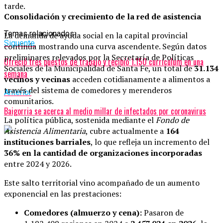
tarde.
Consolidación y crecimiento de la red de asistencia
Temas relacionados:
La demanda de ayuda social en la capital provincial
Siguente
continúa mostrando una curva ascendente. Según datos
preliminares relevados por la Secretaría de Políticas
Ofreció tres puestos de trabajo y recibió 1.150 currículum en una
Sociales de la Municipalidad de Santa Fe, un total de
31.134
semana
vecinos y vecinas
acceden cotidianamente a alimentos a
través del sistema de comedores y merenderos
Anterior
comunitarios.
Baigorria se acerca al medio millar de infectados por coronavirus
La política pública, sostenida mediante el
Fondo de
Asistencia Alimentaria
, cubre actualmente a
164
instituciones barriales
, lo que refleja un incremento del
36% en la cantidad de organizaciones incorporadas
entre 2024 y 2026.
Este salto territorial vino acompañado de un aumento
exponencial en las prestaciones:
Comedores (almuerzo y cena):
Pasaron de