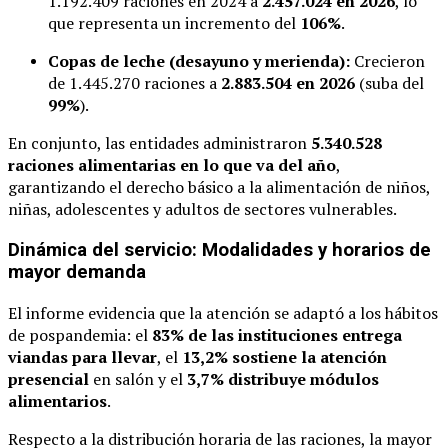
1.192.409 raciones en 2024 a
2.457.024 en 2026
, lo
que representa un incremento del
106%
.
Copas de leche (desayuno y merienda):
Crecieron
de 1.445.270 raciones a
2.883.504 en 2026
(suba del
99%
).
En conjunto, las entidades administraron
5.340.528
raciones alimentarias en lo que va del año
,
garantizando el derecho básico a la alimentación de niños,
niñas, adolescentes y adultos de sectores vulnerables.
Dinámica del servicio: Modalidades y horarios de
mayor demanda
El informe evidencia que la atención se adaptó a los hábitos
de pospandemia: el
83% de las instituciones entrega
viandas para llevar
, el
13,2% sostiene la atención
presencial
en salón y el
3,7% distribuye módulos
alimentarios
.
Respecto a la distribución horaria de las raciones, la mayor