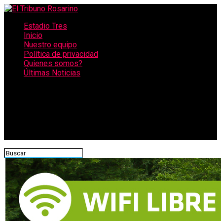
Estadio Tres
Inicio
Nuestro equipo
Política de privacidad
Quienes somos?
Últimas Noticias
CONECTATE CON NOSOTROS