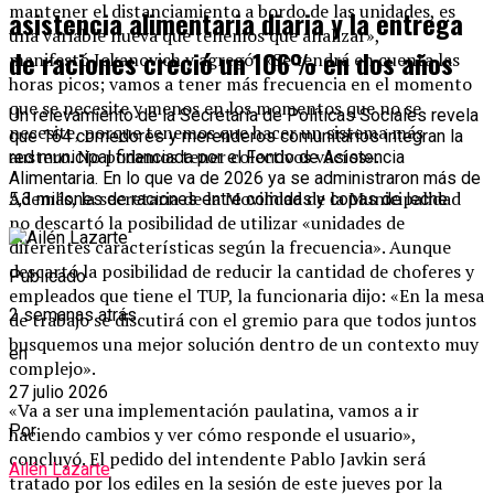
mantener el distanciamiento a bordo de las unidades, es
asistencia alimentaria diaria y la entrega
una variable nueva que tenemos que analizar»,
de raciones creció un 106% en dos años
manifestó Jokanovich y agregó: «Se tendrá en cuenta las
horas picos; vamos a tener más frecuencia en el momento
que se necesite y menos en los momentos que no se
Un relevamiento de la Secretaría de Políticas Sociales revela
necesite, porque tenemos que hacer un sistema más
que 164 comedores y merenderos comunitarios integran la
austero. No podemos tener colectivos vacíos».
red municipal financiada por el Fondo de Asistencia
Alimentaria. En lo que va de 2026 ya se administraron más de
Además, la secretaria de la Movilidad de la Municipalidad
5,3 millones de raciones entre comidas y copas de leche.
no descartó la posibilidad de utilizar «unidades de
diferentes características según la frecuencia». Aunque
descartó la posibilidad de reducir la cantidad de choferes y
Publicado
empleados que tiene el TUP, la funcionaria dijo: «En la mesa
2 semanas atrás
de trabajo se discutirá con el gremio para que todos juntos
busquemos una mejor solución dentro de un contexto muy
en
complejo».
27 julio 2026
«Va a ser una implementación paulatina, vamos a ir
Por
haciendo cambios y ver cómo responde el usuario»,
concluyó. El pedido del intendente Pablo Javkin será
Ailén Lazarte
tratado por los ediles en la sesión de este jueves por la