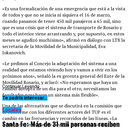
«Es una formalización de una emergencia que está a la vista
de todos y que no se inicia ni siquiera el 16 de marzo,
cuando pasamos de tener 450 mil pasajeros a 65 mil, sino
que es una crisis que el sistema de transporte de Rosario y
todo el interior viene arrastrando y, por supuesto, en estos
meses se agudizó muchísimo», afirmó en diálogo con LT8 la
secretaria de la Movilidad de la Municipalidad, Eva
Jokanovich.
«Le pedimos al Concejo la adaptación del sistema a una
realidad que estamos viviendo hoy y vamos a vivir en los
próximos años», señaló la ex gerenta general del Ente de la
Movilidad Rosario, y aclaró: «No esperamos que haya un
Continuar Leyendo
cambio abrupto de un día para el otro, necesitamos las
facultades para hacer un sistema más flexible».
Te podría interesar...
Una de las alternativas que se discutirá en la comisión que
Locales
se conforme con los diferentes actores del TUP es el
cambio en las frecuencias y recorridos de las líneas. «La
Santa Fe: Más de 31 mil personas reciben
frecuencia tiene que ver hoy con cuestión sanitaria, con