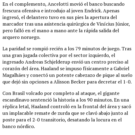
En el complemento, Ancelotti movió el banco buscando
frescura ofensiva e introdujo al joven Endrick.
Apenas
ingresó, el delantero tuvo en sus pies la apertura del
marcador tras una asistencia quirúrgica de Vinícius Júnior,
pero falló en el mano a mano ante la rápida salida del
arquero noruego.
La paridad se rompió recién a los 79 minutos de juego.
Tras
una gran jugada colectiva por el sector izquierdo, el
ingresado Andreas Schjelderup envió un centro preciso al
corazón del área.
Haaland se impuso físicamente a Gabriel
Magalhães y conectó un potente cabezazo de pique al suelo
que dejó sin opciones a Alisson Becker para decretar el 1-0.
Con Brasil volcado por completo al ataque, el gigante
escandinavo sentenció la historia a los 90 minutos.
En una
réplica letal, Haaland controló en la frontal del área y sacó
un implacable remate de zurda que se clavó abajo junto al
poste para el 2-0 transitorio, desatando la locura en el
banco nórdico.