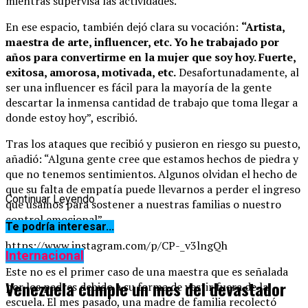
mientras supervisa las actividades.
En ese espacio, también dejó clara su vocación:
“Artista,
maestra de arte, influencer, etc. Yo he trabajado por
años para convertirme en la mujer que soy hoy. Fuerte,
exitosa, amorosa, motivada, etc.
Desafortunadamente, al
ser una influencer es fácil para la mayoría de la gente
descartar la inmensa cantidad de trabajo que toma llegar a
donde estoy hoy”, escribió.
Tras los ataques que recibió y pusieron en riesgo su puesto,
añadió: “Alguna gente cree que estamos hechos de piedra y
que no tenemos sentimientos. Algunos olvidan el hecho de
que su falta de empatía puede llevarnos a perder el ingreso
Continuar Leyendo
que usamos para sostener a nuestras familias o nuestro
control emocional”.
Te podría interesar...
https://www.instagram.com/p/CP-_v3lngQh
Internacional
Este no es el primer caso de una maestra que es señalada
Venezuela cumple un mes del devastador
por los padres debido a su forma de vestir fuera de la
escuela. El mes pasado, una madre de familia recolectó