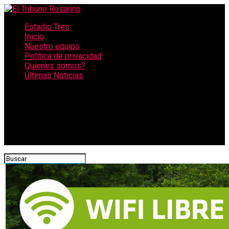
Estadio Tres
Inicio
Nuestro equipo
Política de privacidad
Quienes somos?
Últimas Noticias
CONECTATE CON NOSOTROS