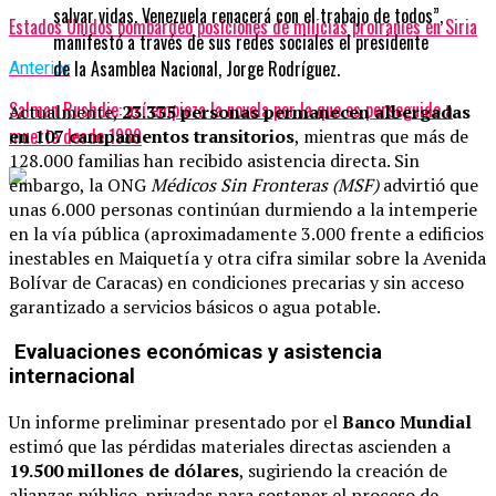
salvar vidas. Venezuela renacerá con el trabajo de todos”,
Estados Unidos bombardeó posiciones de milicias proiraníes en Siria
manifestó a través de sus redes sociales el presidente
de la Asamblea Nacional, Jorge Rodríguez.
Anterior
Salman Rushdie: así empieza la novela por la que es perseguido a
Actualmente,
23.335 personas permanecen albergadas
muerte desde 1989
en 107 campamentos transitorios
, mientras que más de
128.000 familias han recibido asistencia directa. Sin
embargo, la ONG
Médicos Sin Fronteras (MSF)
advirtió que
unas 6.000 personas continúan durmiendo a la intemperie
en la vía pública (aproximadamente 3.000 frente a edificios
inestables en Maiquetía y otra cifra similar sobre la Avenida
Bolívar de Caracas) en condiciones precarias y sin acceso
garantizado a servicios básicos o agua potable.
Evaluaciones económicas y asistencia
internacional
Un informe preliminar presentado por el
Banco Mundial
estimó que las pérdidas materiales directas ascienden a
19.500 millones de dólares
, sugiriendo la creación de
alianzas público-privadas para sostener el proceso de