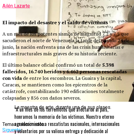
Ailén Lazarte
El impacto del desastre y el saldo de víctimas
A un mes de los potentes sismos de magnitud 7,2 y 7,5 que
sacudieron el norte de Venezuela la tarde del pasado 24 de
junio, la nación enfrenta una de las crisis humanitarias e
infraestructurales más graves de su historia reciente.
El último balance oficial confirmó un total de
5.398
fallecidos, 16.740 heridos y 6.462 personas rescatadas
con vida
de entre los escombros. La Guaira y la capital,
Caracas, se mantienen como los epicentros de la
catástrofe, contabilizando 190 edificaciones totalmente
colapsadas y 856 con daños severos.
La maestra de arte, durante una de sus clases.
“A un mes de los terremotos que afectaron al país,
honramos la memoria de las víctimas. Nuestro eterno
agradecimiento a rescatistas nacionales, internacionales
Temas relacionados:
Siguente
y voluntarios por su valiosa entrega y dedicación al