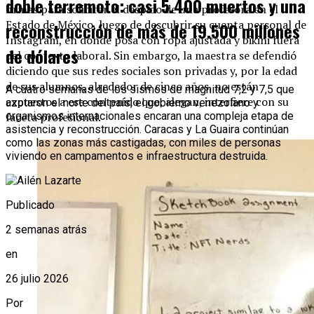
doble terremoto: casi 5.400 muertos y una
firmas para solicitar el despido de una profesora en el
Estado de México, luego de descubrir su cuenta personal de
reconstrucción de más de 19.500 millones
Instagram, en donde posa con ropa ajustada y bikini fuera
de dólares
del contexto laboral. Sin embargo, la maestra se defendió
diciendo que sus redes sociales son privadas y, por la edad
de sus alumnos, alrededor de cinco años, no están
A cuatro semanas de los sismos de magnitud 7,2 y 7,5 que
expuestos a ese contenido que, alegan, interfiere con su
azotaron el norte del país, el gobierno venezolano y
faceta profesional.
organismos internacionales encaran una compleja etapa de
asistencia y reconstrucción. Caracas y La Guaira continúan
como las zonas más castigadas, con miles de personas
viviendo en campamentos e infraestructura destruida.
Publicado
2 semanas atrás
en
26 julio 2026
Por