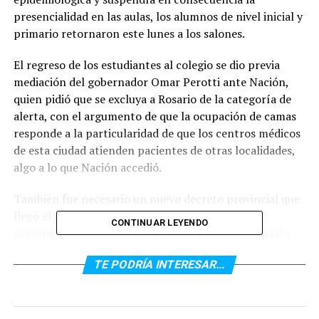
presencialidad en las aulas, los alumnos de nivel inicial y
primario retornaron este lunes a los salones.
El regreso de los estudiantes al colegio se dio previa
mediación del gobernador Omar Perotti ante Nación,
quien pidió que se excluya a Rosario de la categoría de
alerta, con el argumento de que la ocupación de camas
responde a la particularidad de que los centros médicos
de esta ciudad atienden pacientes de otras localidades,
algo a lo que Nación accedió.
También fue necesario un nuevo decreto provincial que
llegó el día sábado a las 11.30 y que habilitó la
CONTINUAR LEYENDO
presencialidad escolar, aunque solo para nivel inicial y
primario. Para esto, fue necesario restringir otras
TE PODRÍA INTERESAR...
actividades (como gimnasios y clubes) y así alivianar la
circulación en las calles.
Los niños cargaron sus útiles y volvieron a los salones.