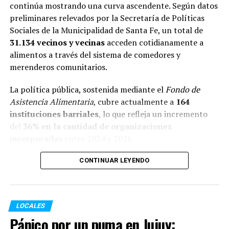
continúa mostrando una curva ascendente. Según datos
preliminares relevados por la Secretaría de Políticas
Sociales de la Municipalidad de Santa Fe, un total de
31.134 vecinos y vecinas
acceden cotidianamente a
alimentos a través del sistema de comedores y
merenderos comunitarios.
La política pública, sostenida mediante el
Fondo de
Asistencia Alimentaria
, cubre actualmente a
164
instituciones barriales
, lo que refleja un incremento
del
36% en la cantidad de organizaciones
incorporadas
entre 2024 y 2026.
Este salto territorial vino acompañado de un aumento
CONTINUAR LEYENDO
exponencial en las prestaciones:
Comedores (almuerzo y cena):
Pasaron de
LOCALES
1.192.409 raciones en 2024 a
2.457.024 en 2026
,
Pánico por un puma en Jujuy:
lo que representa un incremento del
106%
.