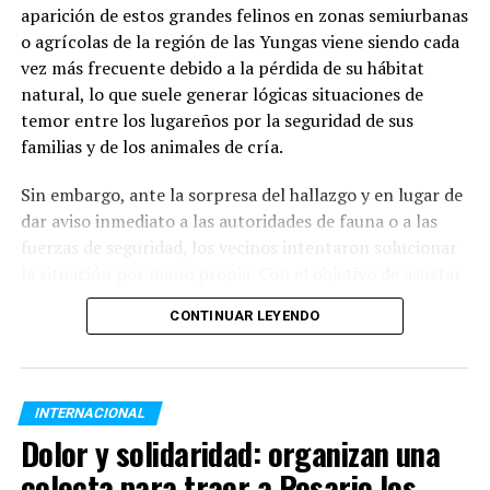
aparición de estos grandes felinos en zonas semiurbanas
módulos alimentarios
.
o agrícolas de la región de las Yungas viene siendo cada
Respecto a la distribución horaria de las raciones, la
vez más frecuente debido a la pérdida de su hábitat
mayor demanda se concentra durante el contraturno
natural, lo que suele generar lógicas situaciones de
escolar y laboral:
temor entre los lugareños por la seguridad de sus
familias y de los animales de cría.
Meriendas:
42,5% del total de prestaciones.
Sin embargo, ante la sorpresa del hallazgo y en lugar de
dar aviso inmediato a las autoridades de fauna o a las
Cenas:
33,3%.
fuerzas de seguridad, los vecinos intentaron solucionar
la situación por mano propia. Con el objetivo de asustar
Almuerzos:
18,4%.
al animal para que regresara hacia el monte, decidieron
CONTINUAR LEYENDO
encender fogatas de manera precaria y arrojar ramas
Desayunos:
3,5%.
encendidas hacia los pastizales secos que rodeaban la
zona donde el felino se resguardaba.
Módulos alimentarios:
2,3%.
INTERNACIONAL
El fuego fuera de control y los daños ambientales
La
Dolor y solidaridad: organizan una
combinación de una persistente sequía en la vegetación
Más allá de la comida: Centros de
colecta para traer a Rosario los
norteña, la gran cantidad de material orgánico seco y