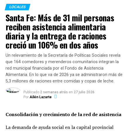
La escena de la mañana fue la apertura de las escuelas, y
LOCALES
la llegada de los estudiantes a su espacio de formación,
Santa Fe: Más de 31 mil personas
recibidos con todos los protocolos correspondientes:
reciben asistencia alimentaria
barbijos, alcohol y distancia.
diaria y la entrega de raciones
creció un 106% en dos años
TEMAS RELACIONADOS:
Un relevamiento de la Secretaría de Políticas Sociales revela
que 164 comedores y merenderos comunitarios integran la
SIGUENTE
red municipal financiada por el Fondo de Asistencia
Dónde se consiguen los 11 cortes de carne a precios
Alimentaria. En lo que va de 2026 ya se administraron más de
más bajos
5,3 millones de raciones entre comidas y copas de leche.
ANTERIOR
Se presenta el nuevo Protocolo para situaciones de
Publicado
2 semanas atrás
en
27 julio 2026
violencia de género en la administración pública
Por
Ailén Lazarte
Consolidación y crecimiento de la red de asistencia
La demanda de ayuda social en la capital provincial