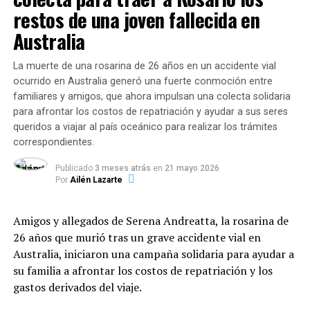
las ráfagas de viento transformaron una acción
restos de una joven fallecida en
contención barrial
imprudente en un desastre inmediato. Las llamas se
Australia
salieron de control en cuestión de segundos, superando
El relevamiento destaca que el
75,5% de las
los esfuerzos de los lugareños por contenerlas y
organizaciones
desarrolla de manera simultánea
La muerte de una rosarina de 26 años en un accidente vial
expandiéndose de manera voraz a través de campos
propuestas sociales, formativas o recreativas. Entre las
ocurrido en Australia generó una fuerte conmoción entre
vecinos y zonas de vegetación nativa de la provincia.
iniciativas complementarias se destacan los
talleres de
familiares y amigos, que ahora impulsan una colecta solidaria
oficios (34,3%)
, las
actividades deportivas (22,8%)
,
para afrontar los costos de repatriación y ayudar a sus seres
Varias dotaciones de Bomberos tuvieron que desplegar
las
propuestas culturales (14,3%)
y otras acciones
queridos a viajar al país oceánico para realizar los trámites
un operativo contrarreloj para frenar el avance del
correspondientes.
comunitarias (28,6%).
fuego, el cual amenazaba con alcanzar algunas
Publicado
3 meses atrás
en
21 mayo 2026
estructuras edilicias y viviendas cercanas. Tras largas
Financiamiento, control e inversión
Por
Ailén Lazarte
horas de intenso combate contra las llamas, los
del Fondo Municipal
brigadistas lograron circunscribir el perímetro del
Amigos y allegados de Serena Andreatta, la rosarina de
siniestro, confirmando que las pérdidas materiales
La red se enmarca en la
Ordenanza N.º 12.937
26 años que murió tras un grave accidente vial en
afectaron principalmente a decenas de hectáreas de
(sancionada en 2024), la cual creó el
Fondo de
Australia, iniciaron una campaña solidaria para ayudar a
malezas y monte natural. Por su parte, el felino que
Asistencia Alimentaria
. Este programa se financia
su familia a afrontar los costos de repatriación y los
desencadenó el incidente logró huir del lugar apenas se
mediante una alícuota específica del Derecho de
gastos derivados del viaje.
iniciaron las primeras llamas, perdiéndose en la
Registro e Inspección (DREI) abonado por bancos y
espesura sin que pudiera registrarse su paradero actual.