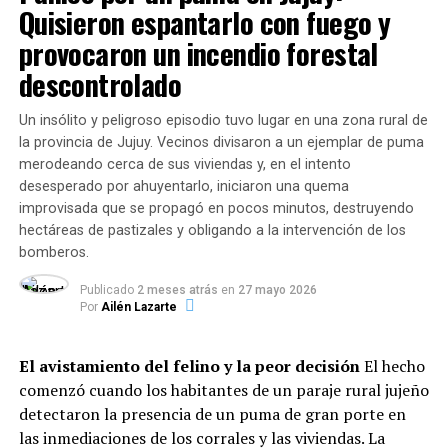
Quisieron espantarlo con fuego y
Copas de leche (desayuno y merienda):
provocaron un incendio forestal
Crecieron de 1.445.270 raciones a
2.883.504 en
descontrolado
2026
(suba del
99%
).
Un insólito y peligroso episodio tuvo lugar en una zona rural de
la provincia de Jujuy. Vecinos divisaron a un ejemplar de puma
En conjunto, las entidades administraron
5.340.528
merodeando cerca de sus viviendas y, en el intento
raciones alimentarias en lo que va del año
,
desesperado por ahuyentarlo, iniciaron una quema
garantizando el derecho básico a la alimentación de
improvisada que se propagó en pocos minutos, destruyendo
niños, niñas, adolescentes y adultos de sectores
hectáreas de pastizales y obligando a la intervención de los
vulnerables.
bomberos.
Dinámica del servicio: Modalidades
Publicado
2 meses atrás
en
27 mayo 2026
Por
Ailén Lazarte
y horarios de mayor demanda
El avistamiento del felino y la peor decisión
El hecho
El informe evidencia que la atención se adaptó a los
comenzó cuando los habitantes de un paraje rural jujeño
hábitos de pospandemia: el
83% de las instituciones
detectaron la presencia de un puma de gran porte en
entrega viandas para llevar
, el
13,2% sostiene la
las inmediaciones de los corrales y las viviendas. La
atención presencial
en salón y el
3,7% distribuye