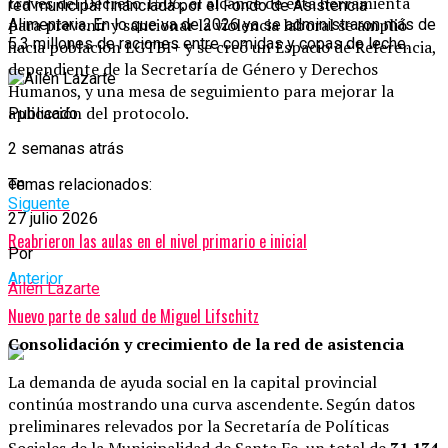
través del Decreto 1506, el alcance de esta herramienta
red municipal financiada por el Fondo de Asistencia
para prevenir y sancionar la violencia laboral se amplió
Alimentaria. En lo que va de 2026 ya se administraron más de
5,3 millones de raciones entre comidas y copas de leche.
hacia población LGTBI+ y se creó un Espacio de Referencia,
dependiente de la Secretaría de Género y Derechos
Humanos, y una mesa de seguimiento para mejorar la
aplicación del protocolo.
Publicado
2 semanas atrás
en
Temas relacionados:
Siguente
27 julio 2026
Reabrieron las aulas en el nivel primario e inicial
Por
Anterior
Ailén Lazarte
Nuevo parte de salud de Miguel Lifschitz
Consolidación y crecimiento de la red de asistencia
La demanda de ayuda social en la capital provincial
continúa mostrando una curva ascendente. Según datos
preliminares relevados por la Secretaría de Políticas