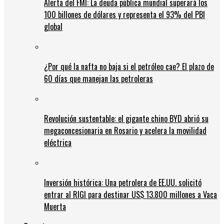
Alerta del FMI: La deuda pública mundial superará los
100 billones de dólares y representa el 93% del PBI
global
¿Por qué la nafta no baja si el petróleo cae? El plazo de
60 días que manejan las petroleras
Revolución sustentable: el gigante chino BYD abrió su
megaconcesionaria en Rosario y acelera la movilidad
eléctrica
Inversión histórica: Una petrolera de EE.UU. solicitó
entrar al RIGI para destinar US$ 13.800 millones a Vaca
Muerta