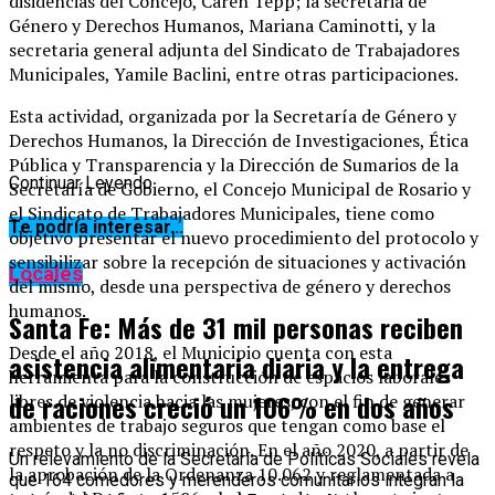
disidencias del Concejo, Caren Tepp; la secretaria de
Género y Derechos Humanos, Mariana Caminotti, y la
secretaria general adjunta del Sindicato de Trabajadores
Municipales, Yamile Baclini, entre otras participaciones.
Esta actividad, organizada por la Secretaría de Género y
Derechos Humanos, la Dirección de Investigaciones, Ética
Pública y Transparencia y la Dirección de Sumarios de la
Continuar Leyendo
Secretaría de Gobierno, el Concejo Municipal de Rosario y
el Sindicato de Trabajadores Municipales, tiene como
Te podría interesar...
objetivo presentar el nuevo procedimiento del protocolo y
sensibilizar sobre la recepción de situaciones y activación
Locales
del mismo, desde una perspectiva de género y derechos
humanos.
Santa Fe: Más de 31 mil personas reciben
Desde el año 2018, el Municipio cuenta con esta
asistencia alimentaria diaria y la entrega
herramienta para la construcción de espacios laborales
de raciones creció un 106% en dos años
libres de violencia hacia las mujeres, con el fin de generar
ambientes de trabajo seguros que tengan como base el
respeto y la no discriminación. En el año 2020, a partir de
Un relevamiento de la Secretaría de Políticas Sociales revela
la aprobación de la Ordenanza 10.062 y reglamentada a
que 164 comedores y merenderos comunitarios integran la