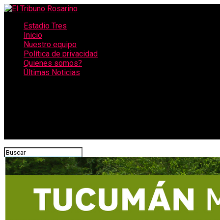
Estadio Tres
Inicio
Nuestro equipo
Política de privacidad
Quienes somos?
Últimas Noticias
CONECTATE CON NOSOTROS