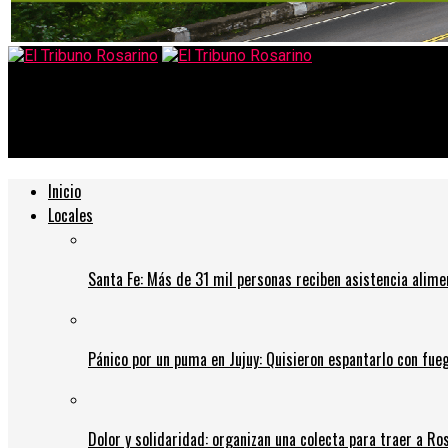
El Tribuno Rosarino
Realizamos trabajos de poda y escamonda en nuestra localidad 
Inicio
Locales
Santa Fe: Más de 31 mil personas reciben asistencia alime
Pánico por un puma en Jujuy: Quisieron espantarlo con fue
Dolor y solidaridad: organizan una colecta para traer a Ros