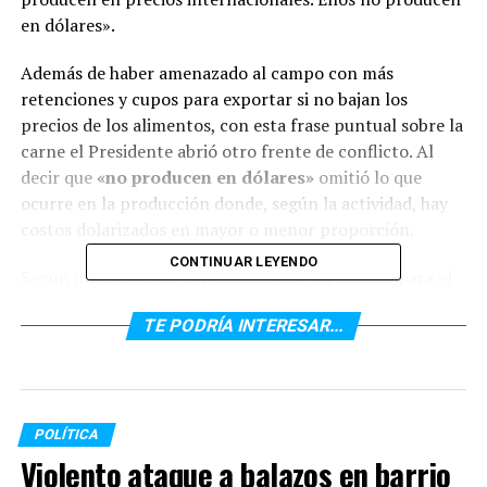
en dólares».
Además de haber amenazado al campo con más
retenciones y cupos para exportar si no bajan los
precios de los alimentos, con esta frase puntual sobre la
carne el Presidente abrió otro frente de conflicto. Al
decir que
«no producen en dólares»
omitió lo que
ocurre en la producción donde, según la actividad, hay
costos dolarizados en mayor o menor proporción.
CONTINUAR LEYENDO
Según un trabajo de la Fundación Agropecuaria para el
Desarrollo de Argentina (FADA) de diciembre pasado,
en
TE PODRÍA INTERESAR...
promedio a nivel país el 54% de los costos de hacer
una hectárea de soja están dolarizados.
Por el lado del cultivo de maíz, el 59% de los costos se
encuentran dolarizados. La bolsa de un híbrido de maíz,
POLÍTICA
un herbicida, insecticida o el fertilizante tienen
Violento ataque a balazos en barrio
referencias en dólares.
Por más que en el mercado