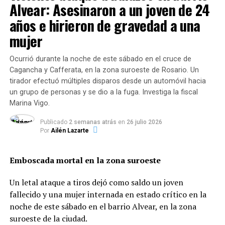
Alvear: Asesinaron a un joven de 24
local se los pague en pesos, cuando aumenta el
años e hirieron de gravedad a una
dólar se necesitan a su vez más pesos para
adquirirlos.
mujer
Los porcentajes que señaló FADA son sin incluir el costo
Ocurrió durante la noche de este sábado en el cruce de
de la tierra, como el alquiler. La situación se agrava si se
Cagancha y Cafferata, en la zona suroeste de Rosario. Un
incluye este concepto.
«Si se considera el costo de la
tirador efectuó múltiples disparos desde un automóvil hacia
tierra dentro del esquema de costos, los costos
un grupo de personas y se dio a la fuga. Investiga la fiscal
dolarizados en una hectárea de soja pasan a
Marina Vigo.
representar el 68%», señaló FADA. En maíz
Publicado
2 semanas atrás
en
26 julio 2026
incluyendo la tierra los costos dolarizados trepan al
Por
Ailén Lazarte
67%.
Emboscada mortal en la zona suroeste
Respecto de los costos pesificados, según el trabajo
suele haber una «alta relación» con el dólar. Para FADA,
Un letal ataque a tiros dejó como saldo un joven
esto es así por «la rápida transmisión de la devaluación
fallecido y una mujer internada en estado crítico en la
a los precios que hay en una economía inflacionaria
noche de este sábado en el barrio Alvear, en la zona
como la argentina».
suroeste de la ciudad.