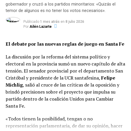
gobernador y cruzó a los partidos minoritarios: «Quizás el
paguen Ganancias los trabajadores que ganan más de
$150.000 por mes
temor de algunos es no tener los votos necesarios».
Reelección y límites a mandatos:
Se debate la
posibilidad de habilitar un segundo mandato
Publicado
1 mes atrás
en
8 julio 2026
consecutivo para la fórmula de Gobernador y
Por
Ailén Lazarte
Vicegobernador (hoy prohibido en Santa Fe), al
tiempo que se busca fijar un tope a las
El debate por las nuevas reglas de juego en Santa Fe
reelecciones indefinidas para legisladores,
intendentes y concejales.
La discusión por la reforma del sistema político y
electoral en la provincia sumó un nuevo capítulo de alta
Modernización del sistema judicial y de
tensión. El senador provincial por el departamento San
seguridad:
Adecuar las garantías
Cristóbal y presidente de la UCR santafesina,
Felipe
constitucionales al nuevo Código Procesal Penal,
Michlig
, salió al cruce de las críticas de la oposición y
fortaleciendo el rol del Ministerio Público de la
brindó precisiones sobre el proyecto que impulsa su
Acusación (MPA) y otorgando rango
partido dentro de la coalición Unidos para Cambiar
constitucional a herramientas clave de seguridad
Santa Fe.
pública.
«Todos tienen la posibilidad, tengan o no
representación parlamentaria, de dar su opinión, hacer
Eliminación de privilegios y fueros:
Reformas