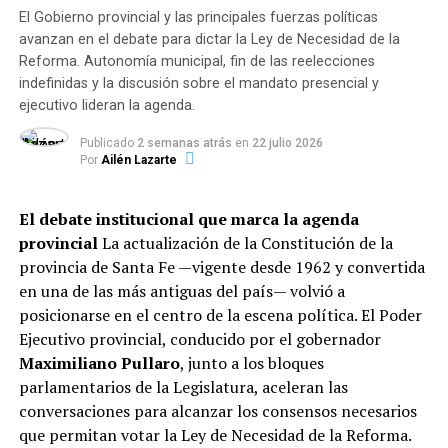
El Gobierno provincial y las principales fuerzas políticas
La mecánica del ataque y las
Todo esto contrasta con la simplificación que buscó
avanzan en el debate para dictar la Ley de Necesidad de la
hacer Fernández en su advertencia al campo con más
pericias
Reforma. Autonomía municipal, fin de las reelecciones
retenciones y cupos para exportar.
indefinidas y la discusión sobre el mandato presencial y
De acuerdo con las primeras reconstrucciones
ejecutivo lideran la agenda.
A China
realizadas por la Fiscalía, el ataque fue ejecutado por un
Publicado
2 semanas atrás
en
22 julio 2026
hombre —cuya identidad aún no fue establecida— que
Por
Ailén Lazarte
Como se mencionó, en la entrevista con Página 12
arribó a la zona a bordo de un automóvil. Sin descender
Fernández hizo referencia a que «el productor de carne
del vehículo, abrió fuego de manera directa hacia un
El debate institucional que marca la agenda
tiene la posibilidad de vendérsela al carnicero o
grupo de personas que se encontraba reunido en la vía
provincial
La actualización de la Constitución de la
vendérsela a China a un precio enorme». Diego Heinrich,
pública y se dio a la fuga inmediatamente.
provincia de Santa Fe —vigente desde 1962 y convertida
CEO de la firma Carnes Validadas, objetó esa frase del
en una de las más antiguas del país— volvió a
La fiscal de la Unidad de Homicidios Dolosos,
Marina
jefe de Estado.
posicionarse en el centro de la escena política. El Poder
Vigo
, ordenó la intervención del Gabinete
Ejecutivo provincial, conducido por el gobernador
«No es cierto que la vaca o categorías que van a
Criminalístico de la Policía de Investigaciones (PDI)
Maximiliano Pullaro
, junto a los bloques
China la compra el carnicero al mismo precio. Esa
para efectuar:
parlamentarios de la Legislatura, aceleran las
vaca (antes) quedaba en el campo y se moría o tenía
conversaciones para alcanzar los consensos necesarios
destinos de refugo sin engordar. Hoy en día un
Relevamiento integral y levantamiento de rastros
que permitan votar la Ley de Necesidad de la Reforma.
productor de cría, por ejemplo, hace la cuenta de
en la escena del crimen.