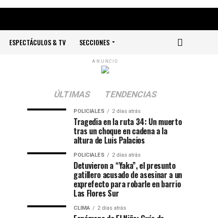
ESPECTÁCULOS & TV
SECCIONES
ANUNCIO
ÚLTIMAS
TENDENCIAS
POLICIALES
2 días atrás
Tragedia en la ruta 34: Un muerto
tras un choque en cadena a la
altura de Luis Palacios
POLICIALES
2 días atrás
Detuvieron a “Yaka”, el presunto
gatillero acusado de asesinar a un
exprefecto para robarle en barrio
Las Flores Sur
CLIMA
2 días atrás