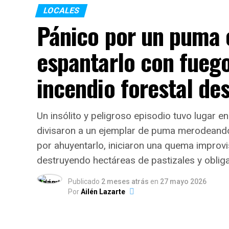
LOCALES
Pánico por un puma e
En conjunto, las entidades administraron
del año
, garantizando el derecho básico a
espantarlo con fueg
adultos de sectores vulnerables.
incendio forestal de
Dinámica del servicio: Modal
El informe evidencia que la atención se a
Un insólito y peligroso episodio tuvo lugar en
instituciones entrega viandas para ll
divisaron a un ejemplar de puma merodeando 
en salón y el
3,7% distribuye módulos a
por ahuyentarlo, iniciaron una quema impro
Respecto a la distribución horaria de las 
destruyendo hectáreas de pastizales y oblig
contraturno escolar y laboral:
Publicado
2 meses atrás
en
27 mayo 2026
Por
Ailén Lazarte
Meriendas:
42,5% del total de pres
Cenas:
33,3%.