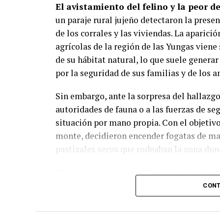
El avistamiento del felino y la peor d
un paraje rural jujeño detectaron la pres
Almuerzos:
18,4%.
de los corrales y las viviendas. La aparic
agrícolas de la región de las Yungas viene
Desayunos:
3,5%.
de su hábitat natural, lo que suele genera
por la seguridad de sus familias y de los a
Módulos alimentarios:
2,3%.
Sin embargo, ante la sorpresa del hallazgo
autoridades de fauna o a las fuerzas de se
Más allá de la comida: Centro
situación por mano propia. Con el objetivo
El relevamiento destaca que el
75,5% de 
monte, decidieron encender fogatas de man
simultánea propuestas sociales, formativas
pastizales secos que rodeaban la zona dond
complementarias se destacan los
talleres
El fuego fuera de control y los daños
(22,8%)
, las
propuestas culturales (14,
sequía en la vegetación norteña, la gran c
CONT
Financiamiento, control e inv
viento transformaron una acción impruden
salieron de control en cuestión de segund
La red se enmarca en la
Ordenanza N.º 1