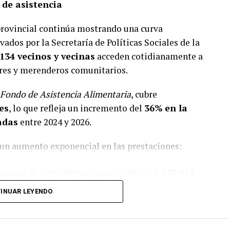
 de asistencia
provincial continúa mostrando una curva
ados por la Secretaría de Políticas Sociales de la
.134 vecinos y vecinas
acceden cotidianamente a
res y merenderos comunitarios.
Fondo de Asistencia Alimentaria
, cubre
es
, lo que refleja un incremento del
36% en la
adas
entre 2024 y 2026.
 un aumento exponencial en las prestaciones:
saron de 1.192.409 raciones en 2024 a
2.457.024
remento del
106%
.
INUAR LEYENDO
ienda):
Crecieron de 1.445.270 raciones a