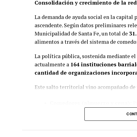
Consolidación y crecimiento de la red
La demanda de ayuda social en la capital 
ascendente. Según datos preliminares relev
Municipalidad de Santa Fe, un total de
31
alimentos a través del sistema de comedo
La política pública, sostenida mediante el
actualmente a
164 instituciones barrial
cantidad de organizaciones incorpor
Este salto territorial vino acompañado de
Comedores (almuerzo y cena):
Pa
en 2026
, lo que representa un inc
CONT
Copas de leche (desayuno y mer
2.883.504 en 2026
(suba del
99%
).