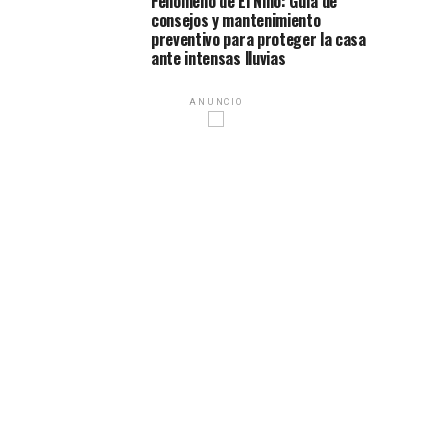
Fenómeno de El Niño: Guía de
consejos y mantenimiento
preventivo para proteger la casa
ante intensas lluvias
ANUNCIO