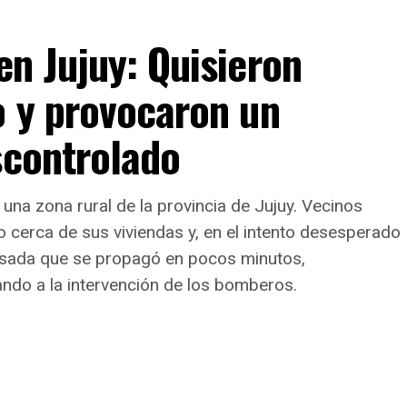
n Jujuy: Quisieron
5.340.528 raciones alimentarias en lo que va
 la alimentación de niños, niñas, adolescentes y
o y provocaron un
scontrolado
idades y horarios de mayor demanda
daptó a los hábitos de pospandemia: el
83% de las
 una zona rural de la provincia de Jujuy. Vecinos
evar
, el
13,2% sostiene la atención presencial
cerca de sus viviendas y, en el intento desesperado
limentarios
.
visada que se propagó en pocos minutos,
raciones, la mayor demanda se concentra durante el
ando a la intervención de los bomberos.
taciones.