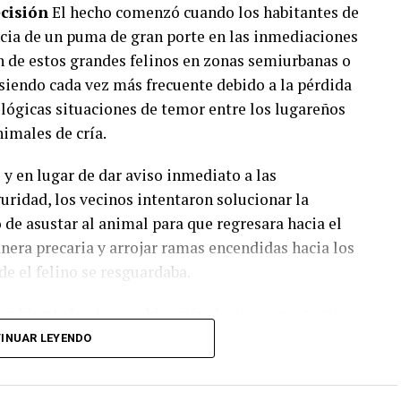
ecisión
El hecho comenzó cuando los habitantes de
encia de un puma de gran porte en las inmediaciones
ión de estos grandes felinos en zonas semiurbanas o
 siendo cada vez más frecuente debido a la pérdida
r lógicas situaciones de temor entre los lugareños
nimales de cría.
 y en lugar de dar aviso inmediato a las
guridad, los vecinos intentaron solucionar la
s de contención barrial
 de asustar al animal para que regresara hacia el
las organizaciones
desarrolla de manera
era precaria y arrojar ramas encendidas hacia los
 o recreativas. Entre las iniciativas
e el felino se resguardaba.
 de oficios (34,3%)
, las
actividades deportivas
 ambientales
La combinación de una persistente
3%)
y otras acciones comunitarias (28,6%).
antidad de material orgánico seco y las ráfagas de
INUAR LEYENDO
ersión del Fondo Municipal
te en un desastre inmediato. Las llamas se
os, superando los esfuerzos de los lugareños por
2.937
(sancionada en 2024), la cual creó el
Fondo