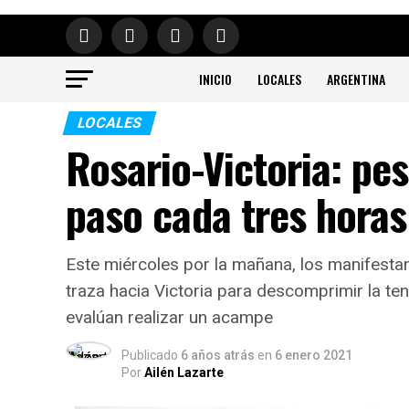
INICIO
LOCALES
ARGENTINA
LOCALES
Rosario-Victoria: pes
paso cada tres horas
Este miércoles por la mañana, los manifestan
traza hacia Victoria para descomprimir la t
evalúan realizar un acampe
Publicado
6 años atrás
en
6 enero 2021
Por
Ailén Lazarte