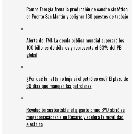
Pampa Energía frena la producción de caucho sintético
en Puerto San Martín y peligran 130 puestos de trabajo
Alerta del FMI: La deuda pública mundial superará los
100 billones de dólares y representa el 93% del PBI
global
¿Por qué la nafta no baja si el petróleo cae? El plazo de
60 días que manejan las petroleras
Revolución sustentable: el gigante chino BYD abrió su
megaconcesionaria en Rosario y acelera la movilidad
eléctrica