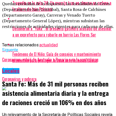
Tragedia en la ruta 34: Un muerto tras un choque en cadena a
Quedan excluidas de lo dispuesto, las localidades de Ceres
la altura de Luis Palacios
(Departamento San Cristóbal), Santa Rosa de Calchines
(Departamento Garay), Carreras y Venado Tuerto
(Departamento General López), mientras subsistan las
restricciones de actividades vigentes para cada una de ellas.
Detuvieron a “Yaka”, el presunto gatillero acusado de asesinar
a un exprefecto para robarle en barrio Las Flores Sur
Temas relacionados:
actualidad
Siguente
Fenómeno de El Niño: Guía de consejos y mantenimiento
Coronavirus: volvió de Australia a Rosario y no la controlaron
preventivo para proteger la casa ante intensas lluvias
Anterior
Locales
Coronavirus y pobreza
Santa Fe: Más de 31 mil personas reciben
asistencia alimentaria diaria y la entrega
de raciones creció un 106% en dos años
Un relevamiento de la Secretaría de Políticas Sociales revela