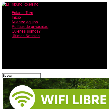
Estadio Tres
Inicio
Nuestro equipo
Política de privacidad
Quienes somos?
Últimas Noticias
CONECTATE CON NOSOTROS