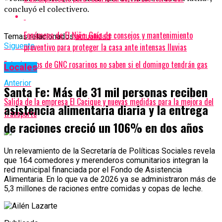
concluyó el colectivero.
Fenómeno de El Niño: Guía de consejos y mantenimiento
Temas relacionados:
actualidad
preventivo para proteger la casa ante intensas lluvias
Siguente
Estacioneros de GNC rosarinos no saben si el domingo tendrán gas
Locales
Anterior
Santa Fe: Más de 31 mil personas reciben
Salida de la empresa El Cacique y nuevas medidas para la mejora del
asistencia alimentaria diaria y la entrega
transporte
de raciones creció un 106% en dos años
Un relevamiento de la Secretaría de Políticas Sociales revela
que 164 comedores y merenderos comunitarios integran la
red municipal financiada por el Fondo de Asistencia
Alimentaria. En lo que va de 2026 ya se administraron más de
5,3 millones de raciones entre comidas y copas de leche.