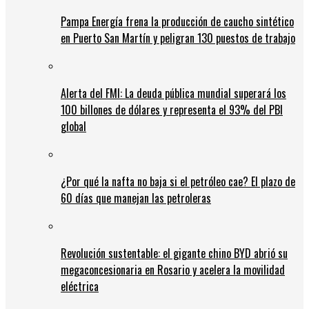
Pampa Energía frena la producción de caucho sintético
en Puerto San Martín y peligran 130 puestos de trabajo
Alerta del FMI: La deuda pública mundial superará los
100 billones de dólares y representa el 93% del PBI
global
¿Por qué la nafta no baja si el petróleo cae? El plazo de
60 días que manejan las petroleras
Revolución sustentable: el gigante chino BYD abrió su
megaconcesionaria en Rosario y acelera la movilidad
eléctrica