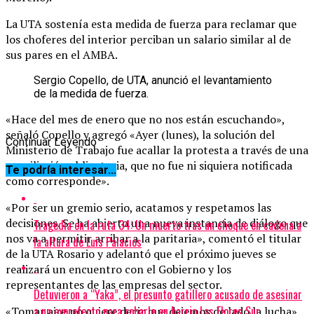
La UTA sostenía esta medida de fuerza para reclamar que
los choferes del interior perciban un salario similar al de
sus pares en el AMBA.
Sergio Copello, de UTA, anunció el levantamiento
de la medida de fuerza.
«Hace del mes de enero que no nos están escuchando»,
señaló Copello y agregó «Ayer (lunes), la solución del
Continuar Leyendo
Ministerio de Trabajo fue acallar la protesta a través de una
conciliación obligatoria, que no fue ni siquiera notificada
Te podría interesar...
como corresponde».
«Por ser un gremio serio, acatamos y respetamos las
decisiones. Se ha abierto una nueva instancia de diálogo que
Tragedia en la ruta 34: Un muerto tras un choque en cadena a
nos va a permitir arribar a la paritaria», comentó el titular
la altura de Luis Palacios
de la UTA Rosario y adelantó que el próximo jueves se
realizará un encuentro con el Gobierno y los
representantes de las empresas del sector.
Detuvieron a “Yaka”, el presunto gatillero acusado de asesinar
a un exprefecto para robarle en barrio Las Flores Sur
«Tomar aire no quiere decir que dejemos de lado la lucha»,