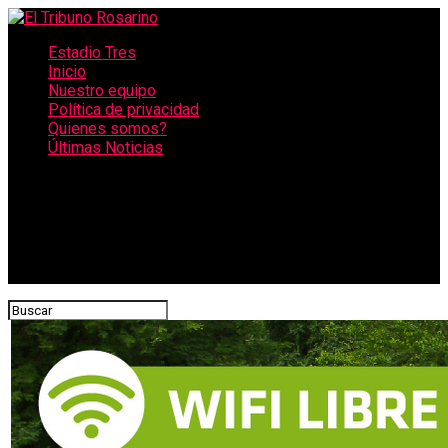
Estadio Tres
Inicio
Nuestro equipo
Política de privacidad
Quienes somos?
Últimas Noticias
CONECTATE CON NOSOTROS