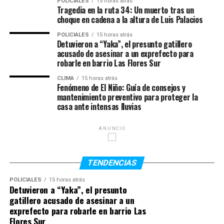
POLICIALES
15 horas atrás
el país oceánico realizando las gestiones
Tragedia en la ruta 34: Un muerto tras un
correspondientes.
choque en cadena a la altura de Luis Palacios
POLICIALES
15 horas atrás
El accidente ocurrió el jueves pasado por la noche,
Detuvieron a “Yaka”, el presunto gatillero
cuando un micro turístico que trasladaba a más de 30
acusado de asesinar a un exprefecto para
pasajeros chocó contra otro vehículo y terminó
robarle en barrio Las Flores Sur
volcando en una ruta del noreste australiano. Las
CLIMA
15 horas atrás
autoridades locales calificaron la escena como
Fenómeno de El Niño: Guía de consejos y
mantenimiento preventivo para proteger la
“catastrófica” y confirmaron que hubo varios heridos
casa ante intensas lluvias
además de la víctima fatal argentina.
Serena había sido trasladada con vida a un centro
ANUNCIO
médico luego del impacto, pero falleció poco después
debido a la gravedad de las lesiones sufridas. Su amiga
TENDENCIAS
Valentina continúa internada bajo observación médica y
evoluciona favorablemente.
POLICIALES
15 horas atrás
Detuvieron a “Yaka”, el presunto
gatillero acusado de asesinar a un
La joven era oriunda de Rosario y había desarrollado una
exprefecto para robarle en barrio Las
vida marcada por los viajes. Con ciudadanía argentina e
Flores Sur