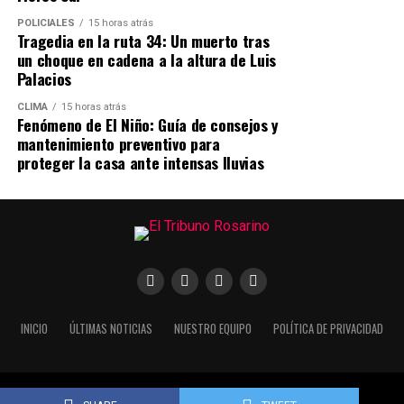
italiana, desde 2020 residía en Europa y trabajaba en el
rubro hotelero y administrativo, además de impulsar un
POLICIALES
15 horas atrás
Tragedia en la ruta 34: Un muerto tras
emprendimiento vinculado al asesoramiento para
un choque en cadena a la altura de Luis
tramitar la ciudadanía italiana. En los últimos años
Palacios
había recorrido distintos países de Asia y Oceanía.
CLIMA
15 horas atrás
Fenómeno de El Niño: Guía de consejos y
mantenimiento preventivo para
proteger la casa ante intensas lluvias
INICIO
ÚLTIMAS NOTICIAS
NUESTRO EQUIPO
POLÍTICA DE PRIVACIDAD
Copyright © 2021. todos los derechos reservados.