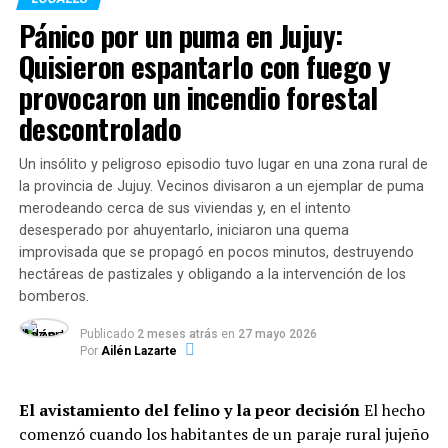
1.192.409 raciones en 2024 a
2.457.024 en 2026
,
en
Mayo mes de sabores
, identificadores en las mesas y
Pánico por un puma en Jujuy:
lo que representa un incremento del
106%
.
manteles individuales con recomendaciones sanitarias e
Quisieron espantarlo con fuego y
información sobre la actividad.
Copas de leche (desayuno y merienda):
provocaron un incendio forestal
Se puede consultar el listado de locales adheridos, la
Crecieron de 1.445.270 raciones a
2.883.504 en
descontrolado
programación completa y demás información
en esta
2026
(suba del
99%
).
web
.
Un insólito y peligroso episodio tuvo lugar en una zona rural de
la provincia de Jujuy. Vecinos divisaron a un ejemplar de puma
En conjunto, las entidades administraron
5.340.528
merodeando cerca de sus viviendas y, en el intento
raciones alimentarias en lo que va del año
,
desesperado por ahuyentarlo, iniciaron una quema
garantizando el derecho básico a la alimentación de
TEMAS RELACIONADOS:
improvisada que se propagó en pocos minutos, destruyendo
niños, niñas, adolescentes y adultos de sectores
hectáreas de pastizales y obligando a la intervención de los
SIGUENTE
vulnerables.
bomberos.
Amsafe pide “medidas más urgentes” para frenar los
contagios
Dinámica del servicio: Modalidades
Publicado
2 meses atrás
en
27 mayo 2026
Por
Ailén Lazarte
ANTERIOR
y horarios de mayor demanda
Operativo Centro: en el marco de las acciones de mejora
urbana se puso en marcha el primer cruce seguro
El avistamiento del felino y la peor decisión
El hecho
El informe evidencia que la atención se adaptó a los
comenzó cuando los habitantes de un paraje rural jujeño
hábitos de pospandemia: el
83% de las instituciones