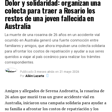
Dolor y solidaridad: organizan una
combinación de una persistente sequía en la vegetación
Más allá de la comida: Centros de
colecta para traer a Rosario los
norteña, la gran cantidad de material orgánico seco y
las ráfagas de viento transformaron una acción
restos de una joven fallecida en
contención barrial
imprudente en un desastre inmediato. Las llamas se
Australia
salieron de control en cuestión de segundos, superando
El relevamiento destaca que el
75,5% de las
los esfuerzos de los lugareños por contenerlas y
organizaciones
desarrolla de manera simultánea
La muerte de una rosarina de 26 años en un accidente vial
expandiéndose de manera voraz a través de campos
propuestas sociales, formativas o recreativas. Entre las
ocurrido en Australia generó una fuerte conmoción entre
vecinos y zonas de vegetación nativa de la provincia.
iniciativas complementarias se destacan los
talleres de
familiares y amigos, que ahora impulsan una colecta solidaria
oficios (34,3%)
, las
actividades deportivas (22,8%)
,
para afrontar los costos de repatriación y ayudar a sus seres
Varias dotaciones de Bomberos tuvieron que desplegar
las
propuestas culturales (14,3%)
y otras acciones
queridos a viajar al país oceánico para realizar los trámites
un operativo contrarreloj para frenar el avance del
correspondientes.
comunitarias (28,6%).
fuego, el cual amenazaba con alcanzar algunas
Publicado
3 meses atrás
en
21 mayo 2026
estructuras edilicias y viviendas cercanas. Tras largas
Financiamiento, control e inversión
Por
Ailén Lazarte
horas de intenso combate contra las llamas, los
del Fondo Municipal
brigadistas lograron circunscribir el perímetro del
Amigos y allegados de Serena Andreatta, la rosarina de
siniestro, confirmando que las pérdidas materiales
La red se enmarca en la
Ordenanza N.º 12.937
26 años que murió tras un grave accidente vial en
afectaron principalmente a decenas de hectáreas de
(sancionada en 2024), la cual creó el
Fondo de
Australia, iniciaron una campaña solidaria para ayudar a
malezas y monte natural. Por su parte, el felino que
Asistencia Alimentaria
. Este programa se financia
su familia a afrontar los costos de repatriación y los
desencadenó el incidente logró huir del lugar apenas se