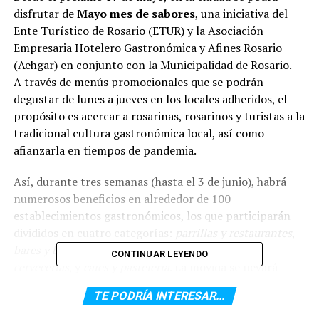
disfrutar de
Mayo mes de sabores
, una iniciativa del
Ente Turístico de Rosario (ETUR) y la Asociación
Empresaria Hotelero Gastronómica y Afines Rosario
(Aehgar) en conjunto con la Municipalidad de Rosario.
A través de menús promocionales que se podrán
degustar de lunes a jueves en los locales adheridos, el
propósito es acercar a rosarinas, rosarinos y turistas a la
tradicional cultura gastronómica local, así como
afianzarla en tiempos de pandemia.
Así, durante tres semanas (hasta el 3 de junio), habrá
numerosos beneficios en alrededor de 100
establecimientos gastronómicos, los que participarán
divididos en cuatro categorías:
parrillas y restaurantes
,
bares y bodegones
,
hamburgueserías, pizzerías y
CONTINUAR LEYENDO
cervecerías
, y
cafés y pastelería
. La movida se llevará
adelante de lunes a jueves, exceptuando los feriados y
TE PODRÍA INTERESAR...
vísperas de feriados, con el fin de fomentar el
fortalecimiento del sector gastronómico.