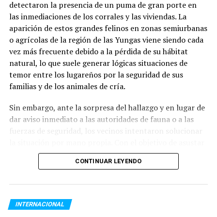
detectaron la presencia de un puma de gran porte en
entrega viandas para llevar
, el
13,2% sostiene la
las inmediaciones de los corrales y las viviendas. La
atención presencial
en salón y el
3,7% distribuye
aparición de estos grandes felinos en zonas semiurbanas
módulos alimentarios
.
o agrícolas de la región de las Yungas viene siendo cada
Respecto a la distribución horaria de las raciones, la
vez más frecuente debido a la pérdida de su hábitat
mayor demanda se concentra durante el contraturno
natural, lo que suele generar lógicas situaciones de
escolar y laboral:
temor entre los lugareños por la seguridad de sus
familias y de los animales de cría.
Meriendas:
42,5% del total de prestaciones.
Sin embargo, ante la sorpresa del hallazgo y en lugar de
dar aviso inmediato a las autoridades de fauna o a las
Cenas:
33,3%.
fuerzas de seguridad, los vecinos intentaron solucionar
la situación por mano propia. Con el objetivo de asustar
Almuerzos:
18,4%.
al animal para que regresara hacia el monte, decidieron
CONTINUAR LEYENDO
encender fogatas de manera precaria y arrojar ramas
Desayunos:
3,5%.
encendidas hacia los pastizales secos que rodeaban la
zona donde el felino se resguardaba.
Módulos alimentarios:
2,3%.
INTERNACIONAL
El fuego fuera de control y los daños ambientales
La