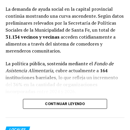
del gin y apuntes sobre coctelería rosarina.
La demanda de ayuda social en la capital provincial
continúa mostrando una curva ascendente. Según datos
También habrá recorridos virtuales que abarcarán las
preliminares relevados por la Secretaría de Políticas
cafeterías del Paseo del Siglo y el circuito Mercado
Sociales de la Municipalidad de Santa Fe, un total de
Pichincha, con visitas online a dos zonas tradicionales
31.134 vecinos y vecinas
acceden cotidianamente a
que se ha convertido en un clásico de la ciudad y que
alimentos a través del sistema de comedores y
cuentan con una gran historia y una variada oferta
merenderos comunitarios.
gastronómica.
La política pública, sostenida mediante el
Fondo de
En las redes sociales de Semana Gastronómica Rosario
Asistencia Alimentaria
, cubre actualmente a
164
se difundirán contenidos audiovisuales con referentes
instituciones barriales
, lo que refleja un incremento
del rubro gastronómico, se contarán historias de vida de
del
36% en la cantidad de organizaciones
diferentes actores de la gastronomía y también habrá
incorporadas
entre 2024 y 2026.
tips y recomendaciones sobre panadería, comidas sin
TACC, cervecería, consejos de sommeliers y preparación
Este salto territorial vino acompañado de un aumento
CONTINUAR LEYENDO
de tragos y café.
exponencial en las prestaciones:
Los establecimientos adheridos contarán en sus
Comedores (almuerzo y cena):
Pasaron de
vidrieras con stickers que visualizarán su participación
LOCALES