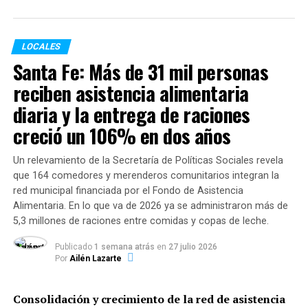
Cabe destacar que, por primera vez, en esta edición se
sumarán cinco paradores isleños con menús
LOCALES
promocionales que se podrán disfrutar sólo los días
Santa Fe: Más de 31 mil personas
sábados y domingos.
reciben asistencia alimentaria
diaria y la entrega de raciones
Otra de las novedades es la participación de las
heladerías que también ofrecerán promociones de lunes
creció un 106% en dos años
a jueves. Éstas incluirán el regalo de un cuarto de helado
para quienes compren un kilo en el mostrador de cada
Un relevamiento de la Secretaría de Políticas Sociales revela
local adherido.
que 164 comedores y merenderos comunitarios integran la
red municipal financiada por el Fondo de Asistencia
Durante los días del evento, paralelamente, se podrán
Alimentaria. En lo que va de 2026 ya se administraron más de
disfrutar diversas propuestas virtuales para aprender y
5,3 millones de raciones entre comidas y copas de leche.
descubrir sabores y lugares. Las clases de cocina online,
Publicado
1 semana atrás
en
27 julio 2026
emitidas desde el Mercado del Patio, estarán a cargo de
Por
Ailén Lazarte
destacados chef locales que enseñarán a cocinar
diferentes platos. A su vez, habrá talleres virtuales
Consolidación y crecimiento de la red de asistencia
gratuitos sobre el clásico vermut, las nuevas tendencias