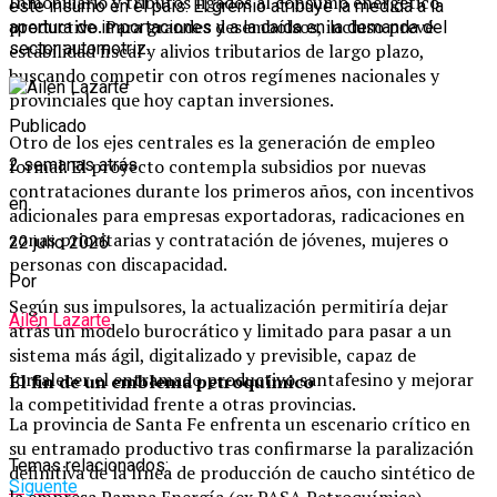
Inmobiliario y tributos ligados al consumo energético
este insumo en el país. El gremio atribuye la medida a la
productivo. Para grandes desembolsos, incluso prevé
apertura de importaciones y a la caída en la demanda del
sector automotriz.
estabilidad fiscal y alivios tributarios de largo plazo,
buscando competir con otros regímenes nacionales y
provinciales que hoy captan inversiones.
Publicado
Otro de los ejes centrales es la generación de empleo
formal. El proyecto contempla subsidios por nuevas
2 semanas atrás
contrataciones durante los primeros años, con incentivos
en
adicionales para empresas exportadoras, radicaciones en
zonas prioritarias y contratación de jóvenes, mujeres o
22 julio 2026
personas con discapacidad.
Por
Según sus impulsores, la actualización permitiría dejar
Ailén Lazarte
atrás un modelo burocrático y limitado para pasar a un
sistema más ágil, digitalizado y previsible, capaz de
fortalecer el entramado productivo santafesino y mejorar
El fin de un emblema petroquímico
la competitividad frente a otras provincias.
La provincia de Santa Fe enfrenta un escenario crítico en
su entramado productivo tras confirmarse la paralización
Temas relacionados:
definitiva de la línea de producción de caucho sintético de
Siguente