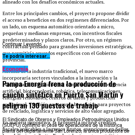
alineado con los desafíos económicos actuales.
Entre los principales cambios, el proyecto propone dividir
el acceso a beneficios en dos regímenes diferenciados. Por
un lado, un esquema automático orientado a micro,
pequeñas y medianas empresas, con incentivos fiscales
predeterminados y plazos claros. Por otro, un régimen
Continuar Leyendo
contractual pensado para grandes inversiones estratégicas,
que permitiría acuerdos específicos con el Gobierno
Te podría interesar...
provincial.
Economía
Además de la industria tradicional, el nuevo marco
incorporaría sectores vinculados a la innovación y la
Pampa Energía frena la producción de
economía del conocimiento, como software, inteligencia
artificial, biotecnología, robótica, telecomunicaciones,
caucho sintético en Puerto San Martín y
energías renovables, centros de datos y producción
peligran 130 puestos de trabajo
audiovisual. También contempla beneficios para proyectos
de reciclado, logística y servicios de alto valor agregado.
El Sindicato de Obreros y Empleados Petroquímicos Unidos
En materia impositiva, la propuesta incluye créditos
(SOEPU) confirmó el cese de operaciones de la histórica
fiscales aplicables a Ingresos Brutos, exenciones en Sellos,
planta del departamento San Lorenzo, la única productora de