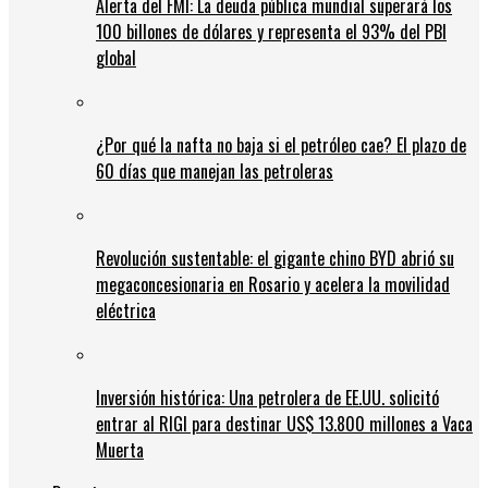
Alerta del FMI: La deuda pública mundial superará los
100 billones de dólares y representa el 93% del PBI
global
¿Por qué la nafta no baja si el petróleo cae? El plazo de
60 días que manejan las petroleras
Revolución sustentable: el gigante chino BYD abrió su
megaconcesionaria en Rosario y acelera la movilidad
eléctrica
Inversión histórica: Una petrolera de EE.UU. solicitó
entrar al RIGI para destinar US$ 13.800 millones a Vaca
Muerta