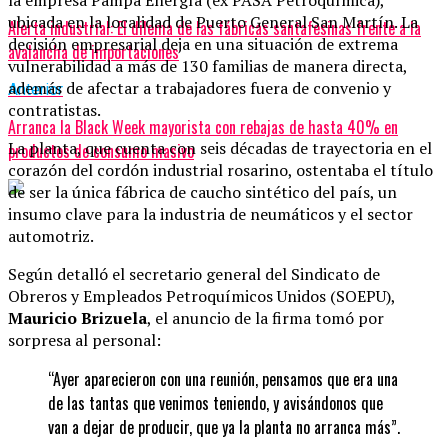
la empresa Pampa Energía (ex PASA Petroquímica),
ubicada en la localidad de Puerto General San Martín. La
Alerta industrial: El dilema de las fábricas santafesinas frente a la
decisión empresarial deja en una situación de extrema
avalancha de importaciones
vulnerabilidad a más de 130 familias de manera directa,
además de afectar a trabajadores fuera de convenio y
Anterior
contratistas.
Arranca la Black Week mayorista con rebajas de hasta 40% en
La planta, que cuenta con seis décadas de trayectoria en el
productos de consumo masivo
corazón del cordón industrial rosarino, ostentaba el título
de ser la única fábrica de caucho sintético del país, un
insumo clave para la industria de neumáticos y el sector
automotriz.
Según detalló el secretario general del Sindicato de
Obreros y Empleados Petroquímicos Unidos (SOEPU),
Mauricio Brizuela
, el anuncio de la firma tomó por
sorpresa al personal:
“Ayer aparecieron con una reunión, pensamos que era una
de las tantas que venimos teniendo, y avisándonos que
van a dejar de producir, que ya la planta no arranca más”.