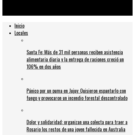
mantendrán sus puertas abiertas en Santa Fe durante el
receso de invierno
Inicio
Locales
Santa Fe: Más de 31 mil personas reciben asistencia
alimentaria diaria y la entrega de raciones creció un
106% en dos años
Pánico por un puma en Jujuy: Quisieron espantarlo con
fuego y provocaron un incendio forestal descontrolado
Dolor y solidaridad: organizan una colecta para traer a
Rosario los restos de una joven fallecida en Australia