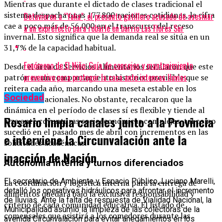
Mientras que durante el dictado de clases tradicional el
sistema despacha unas 177.800 raciones cotidianas, la cifra
Detuvieron a “Yaka”, el presunto gatillero acusado de asesinar
cae a poco más de 56.000 en el transcurso del receso
a un exprefecto para robarle en barrio Las Flores Sur
invernal. Esto significa que la demanda real se sitúa en un
31,7% de la capacidad habitual.
Fenómeno de El Niño: Guía de consejos y mantenimiento
Desde el área de Servicios Alimentarios señalaron que este
preventivo para proteger la casa ante intensas lluvias
patrón es un comportamiento histórico previsible que se
reitera cada año, marcando una meseta estable en los
Sociedad
recesos vacacionales. No obstante, recalcaron que la
dinámica en el período de clases sí es flexible y tiende al
Rosario limpia canales junto a la Provincia
alza ante coyunturas socioeconómicas complejas, tal como
sucedió en el pasado mes de abril con incrementos en las
e interviene la Circunvalación ante la
solicitudes académicas.
inacción de Nación
Autonomía interna y turnos diferenciados
El secretario de Ambiente y Espacio Público, Luciano Marelli,
La coordinación y logística interna para la entrega de
detalló los operativos hidráulicos para afrontar el incremento
alimentos quedará bajo la exclusiva responsabilidad y
de lluvias. Ante la falta de respuesta de Vialidad Nacional, la
criterio de cada comunidad educativa. El listado de
Municipalidad asumió la limpieza de las colectoras de la
comensales que asistirá a los comedores durante las
avenida Circunvalación para evitar anegamientos en los