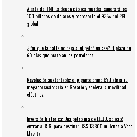
Alerta del FMI: La deuda pública mundial superará los
100 billones de dólares y representa el 93% del PBI
global
¿Por qué la nafta no baja si el petróleo cae? El plazo de
60 días que manejan las petroleras
Revolución sustentable: el gigante chino BYD abrió su
megaconcesionaria en Rosario y acelera la movilidad
eléctrica
Inversión histórica: Una petrolera de EE.UU. solicitó
entrar al RIGI para destinar US$ 13.800 millones a Vaca
Muerta