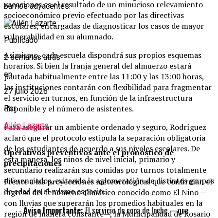
vacaciones es el resultado de un minucioso relevamiento
barrios adyacentes.
socioeconómico previo efectuado por las directivas
escolares, encargadas de diagnosticar los casos de mayor
vulnerabilidad en su alumnado.
Publicado
Asimismo, cada escuela dispondrá sus propios esquemas
2 semanas atrás
horarios. Si bien la franja general del almuerzo estará
en
pautada habitualmente entre las 11:00 y las 13:00 horas,
las instituciones contarán con flexibilidad para fragmentar
27 julio 2026
el servicio en turnos, en función de la infraestructura
disponible y el número de asistentes.
Por
Ailén Lazarte
Para asegurar un ambiente ordenado y seguro, Rodríguez
aclaró que el protocolo estipula la separación obligatoria
de los estudiantes de acuerdo a sus niveles escolares. De
Operativos preventivos ante el pronóstico de
esta manera, los niños de nivel inicial, primario y
precipitaciones
secundario realizarán sus comidas por turnos totalmente
diferenciados, evitando la aglomeración de distintos grupos
Frente a las proyecciones meteorológicas que confirman el
de edad en el mismo espacio.
ingreso del fenómeno climático conocido como El Niño —
con lluvias que superarán los promedios habituales en la
Aviso Importante:
El servicio de copa de leche —que
región de manera constante—, la Municipalidad de Rosario