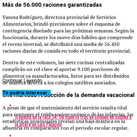
Más de 56.000 raciones garantizadas
Vanesa Rodríguez, directora provincial de Servicios
Alimentarios, brindó precisiones sobre el esquema de
contingencia diseñado para las próximas semanas. Según la
funcionaria, durante los nueve días hábiles que comprende
el receso invernal, se distribuirá una media de 56.430
raciones diarias de comida en todo el territorio provincial.
Dentro de este volumen, las siete cocinas centralizadas
cumplirán un rol clave al aportar 9.100 porciones de
alimentos ya manufacturados, listos para ser distribuidos
Continuar Leyendo
de manera directa a los colegios satélites asociados.
Te podría interesar...
Una marcada reducción de la demanda vacacional
A pesar de que el sostenimiento del servicio resulta vital
para contener el tejido socioeconómico de las infancias, las
Tragedia en la ruta 34: Un muerto tras un choque en cadena a
estadísticas provinciales revelan una baja drástica en la
la altura de Luis Palacios
afluencia en comparación con el período escolar regular.