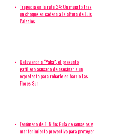
Rafaela y Paraná.
Tragedia en la ruta 34: Un muerto tras
Como resultado de las requisas, las fuerzas de
un choque en cadena a la altura de Luis
seguridad decomisaron:
Palacios
Dosis fraccionadas de cocaína y marihuana.
Cuatro armas de fuego (dos revólveres y dos
pistolas) junto a más de 40 municiones.
Alrededor de 4,4 millones de pesos, además de
Detuvieron a “Yaka”, el presunto
divisas extranjeras (dólares, euros y reales).
gatillero acusado de asesinar a un
exprefecto para robarle en barrio Las
31 teléfonos celulares y balanzas de precisión.
Flores Sur
Antecedentes en la misma zona
El barrio La Cerámica ya había sido escenario de un
golpe similar en julio de 2025. En aquella oportunidad,
la justicia provincial ordenó ocho allanamientos
contra un clan familiar de origen extranjero dedicado
Fenómeno de El Niño: Guía de consejos y
al narcomenudeo y a la usurpación de viviendas. Aquel
mantenimiento preventivo para proteger
operativo masivo concluyó con cuatro detenciones y