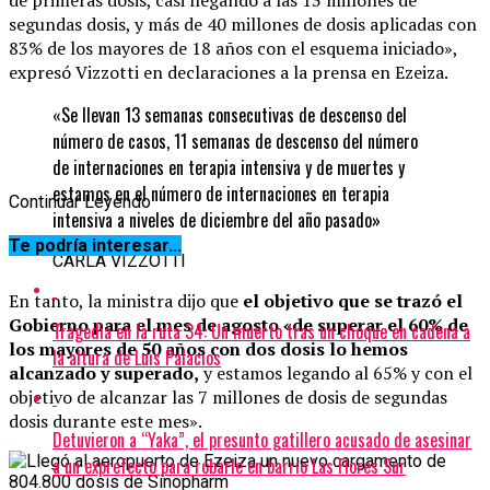
segundas dosis, y más de 40 millones de dosis aplicadas con
83% de los mayores de 18 años con el esquema iniciado»,
expresó Vizzotti en declaraciones a la prensa en Ezeiza.
«Se llevan 13 semanas consecutivas de descenso del
número de casos, 11 semanas de descenso del número
de internaciones en terapia intensiva y de muertes y
estamos en el número de internaciones en terapia
Continuar Leyendo
intensiva a niveles de diciembre del año pasado»
Te podría interesar...
CARLA VIZZOTTI
En tanto, la ministra dijo que
el objetivo que se trazó el
Gobierno para el mes de agosto «de superar el 60% de
Tragedia en la ruta 34: Un muerto tras un choque en cadena a
los mayores de 50 años con dos dosis lo hemos
la altura de Luis Palacios
alcanzado y superado,
y estamos legando al 65% y con el
objetivo de alcanzar las 7 millones de dosis de segundas
dosis durante este mes».
Detuvieron a “Yaka”, el presunto gatillero acusado de asesinar
a un exprefecto para robarle en barrio Las Flores Sur