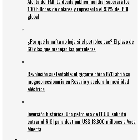
Alerta del FMI: La deuda pública mundial superará los
100 billones de dólares y representa el 93% del PBI
global
¿Por qué la nafta no baja si el petróleo cae? El plazo de
60 días que manejan las petroleras
Revolución sustentable: el gigante chino BYD abrió su
megaconcesionaria en Rosario y acelera la movilidad
eléctrica
Inversión histórica: Una petrolera de EE.UU. solicitó
entrar al RIGI para destinar US$ 13.800 millones a Vaca
Muerta