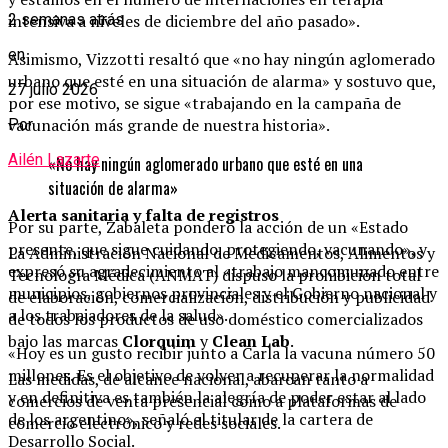
intensiva a niveles de diciembre del año pasado».
2 semanas atrás
en
Asimismo, Vizzotti resaltó que «no hay ningún aglomerado
urbano que esté en una situación de alarma» y sostuvo que,
27 julio 2026
por ese motivo, se sigue «trabajando en la campaña de
vacunación más grande de nuestra historia».
Por
Ailén Lazarte
«No hay ningún aglomerado urbano que esté en una
situación de alarma»
Alerta sanitaria y falta de registros
Por su parte, Zabaleta ponderó la acción de un «Estado
presente, que sigue cuidando, protegiendo, vacunando», y
La Administración Nacional de Medicamentos, Alimentos y
expresó su agradecimiento al «trabajo mancomunado entre
Tecnología Médica (ANMAT) dispuso la prohibición total
municipios, gobiernos provinciales y el Gobierno nacional y
de elaboración, comercialización, distribución y publicidad
a los trabajadores de la salud».
de todos los productos de uso doméstico comercializados
bajo las marcas
Clorquim
y
Clean Lab
.
«Hoy es un gusto recibir junto a Carla la vacuna número 50
millones. Es el objetivo de volver a recuperar la normalidad
Las medidas, de alcance nacional, abarcan tanto a
y en definitiva es también la alegría de poder estar al lado
comercios de venta presencial como a plataformas de
de los argentino», señaló el titular de la cartera de
comercio electrónico y redes sociales.
Desarrollo Social.