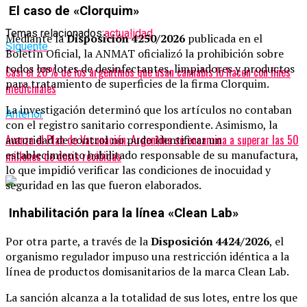
El caso de «Clorquim»
Temas relacionados:
actualidad
Mediante la
Disposición 4250/2026
publicada en el
Siguente
Boletín Oficial, la ANMAT oficializó la prohibición sobre
todos los lotes de desinfectantes, limpiadores y productos
Casi el 20% de los argentinos que usan cannabis lo hacen con fines
para tratamiento de superficies de la firma Clorquim.
medicinales
La investigación determinó que los artículos no contaban
Anterior
con el registro sanitario correspondiente. Asimismo, la
Avanza el Plan de Vacunación: Argentina se encamina a superar las 50
autoridad de control no pudo identificar un
establecimiento habilitado responsable de su manufactura,
millones de dosis recibidas
lo que impidió verificar las condiciones de inocuidad y
seguridad en las que fueron elaborados.
Inhabilitación para la línea «Clean Lab»
Por otra parte, a través de la
Disposición 4424/2026
, el
organismo regulador impuso una restricción idéntica a la
línea de productos domisanitarios de la marca Clean Lab.
La sanción alcanza a la totalidad de sus lotes, entre los que