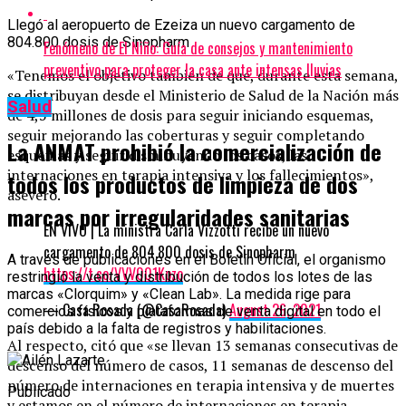
Llegó al aeropuerto de Ezeiza un nuevo cargamento de
804.800 dosis de Sinopharm
Fenómeno de El Niño: Guía de consejos y mantenimiento
preventivo para proteger la casa ante intensas lluvias
«Tenemos el objetivo también de que, durante esta semana,
se distribuyan desde el Ministerio de Salud de la Nación más
Salud
de 4,5 millones de dosis para seguir iniciando esquemas,
seguir mejorando las coberturas y seguir completando
La ANMAT prohibió la comercialización de
esquemas y seguir disminuyendo los casos, las
internaciones en terapia intensiva y los fallecimientos»,
todos los productos de limpieza de dos
aseveró.
marcas por irregularidades sanitarias
EN VIVO | La ministra Carla Vizzotti recibe un nuevo
cargamento de 804.800 dosis de Sinopharm
A través de publicaciones en el Boletín Oficial, el organismo
https://t.co/VVV001Kozo
restringió la venta y distribución de todos los lotes de las
marcas «Clorquim» y «Clean Lab». La medida rige para
— Casa Rosada (@CasaRosada)
August 26, 2021
comercios físicos y plataformas de venta digital en todo el
país debido a la falta de registros y habilitaciones.
Al respecto, citó que «se llevan 13 semanas consecutivas de
descenso del número de casos, 11 semanas de descenso del
número de internaciones en terapia intensiva y de muertes
Publicado
y estamos en el número de internaciones en terapia