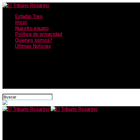
Estadio Tres
Inicio
Nuestro equipo
Política de privacidad
Quienes somos?
Últimas Noticias
CONECTATE CON NOSOTROS
El Tribuno Rosarino
«¡No bajar los brazos!» – El mensaje del Museo para la Democrac