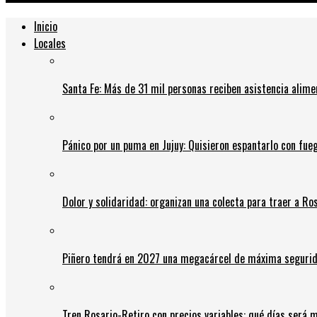
Inicio
Locales
Santa Fe: Más de 31 mil personas reciben asistencia alime
Pánico por un puma en Jujuy: Quisieron espantarlo con fue
Dolor y solidaridad: organizan una colecta para traer a Ros
Piñero tendrá en 2027 una megacárcel de máxima seguridad
Tren Rosario-Retiro con precios variables: qué días será m