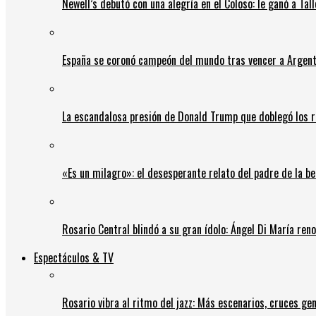
Newell’s debutó con una alegría en el Coloso: le ganó a Tal
España se coronó campeón del mundo tras vencer a Argent
La escandalosa presión de Donald Trump que doblegó los r
«Es un milagro»: el desesperante relato del padre de la b
Rosario Central blindó a su gran ídolo: Ángel Di María ren
Espectáculos & TV
Rosario vibra al ritmo del jazz: Más escenarios, cruces gen