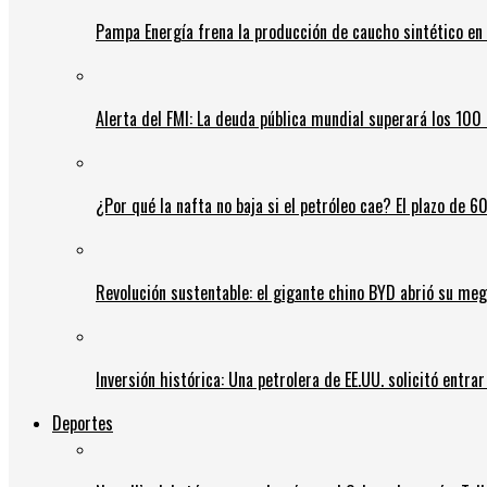
Pampa Energía frena la producción de caucho sintético en 
Alerta del FMI: La deuda pública mundial superará los 100 
¿Por qué la nafta no baja si el petróleo cae? El plazo de 
Revolución sustentable: el gigante chino BYD abrió su meg
Inversión histórica: Una petrolera de EE.UU. solicitó entr
Deportes