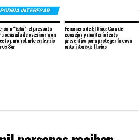
PODRÍA INTERESAR...
eron a “Yaka”, el presunto
Fenómeno de El Niño: Guía de
ero acusado de asesinar a un
consejos y mantenimiento
ecto para robarle en barrio
preventivo para proteger la casa
ores Sur
ante intensas lluvias
mil personas reciben