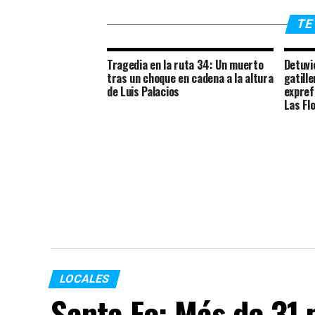
TE 
Tragedia en la ruta 34: Un muerto
Detuvi
tras un choque en cadena a la altura
gatill
de Luis Palacios
expref
Las Fl
LOCALES
Santa Fe: Más de 31 