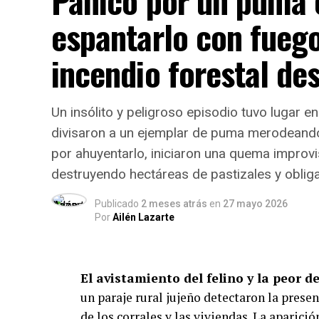
Pánico por un puma e
del año
, garantizando el derecho básico a
espantarlo con fueg
adultos de sectores vulnerables.
incendio forestal de
Dinámica del servicio: Modal
El informe evidencia que la atención se a
Un insólito y peligroso episodio tuvo lugar en
instituciones entrega viandas para ll
divisaron a un ejemplar de puma merodeando 
en salón y el
3,7% distribuye módulos a
por ahuyentarlo, iniciaron una quema impro
Respecto a la distribución horaria de las 
destruyendo hectáreas de pastizales y oblig
contraturno escolar y laboral:
Publicado
2 meses atrás
en
27 mayo 2026
Por
Ailén Lazarte
Meriendas:
42,5% del total de pres
Cenas:
33,3%.
El avistamiento del felino y la peor d
un paraje rural jujeño detectaron la pres
Almuerzos:
18,4%.
de los corrales y las viviendas. La aparic