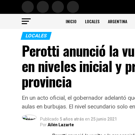
INICIO
LOCALES
ARGENTINA
LOCALES
Perotti anunció la vu
en niveles inicial y 
provincia
En un acto oficial, el gobernador adelantó q
aulas en burbujas. El nivel secundario solo 
Publicado
5 años atrás
en
25 junio 2021
Por
Ailén Lazarte