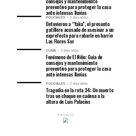
consejos y mantenimiento
preventivo para proteger la casa
ante intensas lluvias
POLICIALES
2 días atrás
Detuvieron a “Yaka”, el presunto
gatillero acusado de asesinar a un
exprefecto para robarle en barrio
Las Flores Sur
CLIMA
2 días atrás
Fenómeno de El Niño: Guía de
consejos y mantenimiento
preventivo para proteger la casa
ante intensas lluvias
POLICIALES
2 días atrás
Tragedia en la ruta 34: Un muerto
tras un choque en cadena a la
altura de Luis Palacios
ANUNCIO