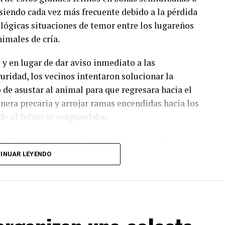
 siendo cada vez más frecuente debido a la pérdida
r lógicas situaciones de temor entre los lugareños
nimales de cría.
 y en lugar de dar aviso inmediato a las
guridad, los vecinos intentaron solucionar la
s de contención barrial
 de asustar al animal para que regresara hacia el
era precaria y arrojar ramas encendidas hacia los
las organizaciones
desarrolla de manera
 o recreativas. Entre las iniciativas
e el felino se resguardaba.
 de oficios (34,3%)
, las
actividades deportivas
 ambientales
La combinación de una persistente
3%)
y otras acciones comunitarias (28,6%).
antidad de material orgánico seco y las ráfagas de
INUAR LEYENDO
ersión del Fondo Municipal
te en un desastre inmediato. Las llamas se
os, superando los esfuerzos de los lugareños por
2.937
(sancionada en 2024), la cual creó el
Fondo
raz a través de campos vecinos y zonas de
e financia mediante una alícuota específica del
bonado por bancos y entidades financieras.