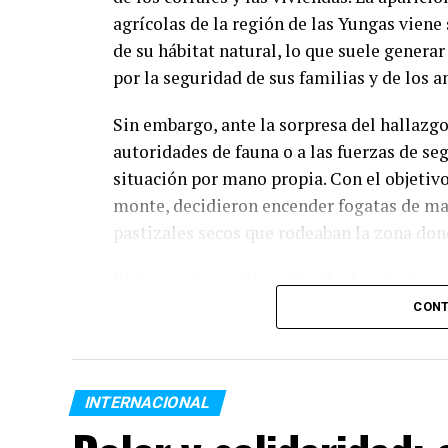
agrícolas de la región de las Yungas viene
Desayunos:
3,5%.
de su hábitat natural, lo que suele genera
por la seguridad de sus familias y de los a
Módulos alimentarios:
2,3%.
Sin embargo, ante la sorpresa del hallazgo
autoridades de fauna o a las fuerzas de se
Más allá de la comida: Centro
situación por mano propia. Con el objetivo
El relevamiento destaca que el
monte, decidieron encender fogatas de man
75,5% de 
simultánea propuestas sociales, formativas
pastizales secos que rodeaban la zona dond
complementarias se destacan los
talleres
El fuego fuera de control y los daños
(22,8%)
, las
propuestas culturales (14,
sequía en la vegetación norteña, la gran c
CONT
Financiamiento, control e inv
viento transformaron una acción impruden
salieron de control en cuestión de segund
La red se enmarca en la
Ordenanza N.º 1
contenerlas y expandiéndose de manera vo
INTERNACIONAL
de Asistencia Alimentaria
. Este programa s
vegetación nativa de la provincia.
Derecho de Registro e Inspección (DREI) a