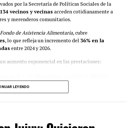
ados por la Secretaría de Políticas Sociales de la
.134 vecinos y vecinas
acceden cotidianamente a
res y merenderos comunitarios.
Fondo de Asistencia Alimentaria
, cubre
es
, lo que refleja un incremento del
36% en la
adas
entre 2024 y 2026.
 un aumento exponencial en las prestaciones:
saron de 1.192.409 raciones en 2024 a
2.457.024
remento del
106%
.
INUAR LEYENDO
ienda):
Crecieron de 1.445.270 raciones a
5.340.528 raciones alimentarias en lo que va