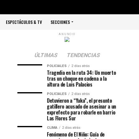
ESPECTÁCULOS & TV
SECCIONES
ANUNCIO
ÚLTIMAS
TENDENCIAS
POLICIALES
2 días atrás
Tragedia en la ruta 34: Un muerto
tras un choque en cadena a la
altura de Luis Palacios
POLICIALES
2 días atrás
Detuvieron a “Yaka”, el presunto
gatillero acusado de asesinar a un
exprefecto para robarle en barrio
Las Flores Sur
CLIMA
2 días atrás
Fenómeno de El Niño: Guía de