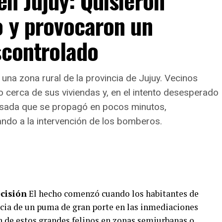
n Jujuy: Quisieron
 la alimentación de niños, niñas, adolescentes y
o y provocaron un
scontrolado
idades y horarios de mayor demanda
daptó a los hábitos de pospandemia: el
83% de las
 una zona rural de la provincia de Jujuy. Vecinos
evar
, el
13,2% sostiene la atención presencial
cerca de sus viviendas y, en el intento desesperado
limentarios
.
visada que se propagó en pocos minutos,
raciones, la mayor demanda se concentra durante el
ando a la intervención de los bomberos.
taciones.
ecisión
El hecho comenzó cuando los habitantes de
encia de un puma de gran porte en las inmediaciones
ión de estos grandes felinos en zonas semiurbanas o