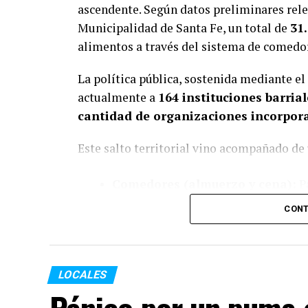
ascendente. Según datos preliminares relev
Municipalidad de Santa Fe, un total de
31
alimentos a través del sistema de comedo
La política pública, sostenida mediante el
actualmente a
164 instituciones barrial
cantidad de organizaciones incorpor
Este salto territorial vino acompañado de
Comedores (almuerzo y cena):
Pa
en 2026
, lo que representa un inc
CONT
Copas de leche (desayuno y mer
2.883.504 en 2026
(suba del
99%
).
LOCALES
En conjunto, las entidades administraron