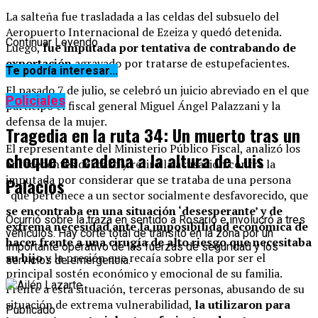
La salteña fue trasladada a las celdas del subsuelo del
Aeropuerto Internacional de Ezeiza y quedó detenida.
Continuar Leyendo
Luego,
fue imputada por tentativa de contrabando de
exportación
agravado por tratarse de estupefacientes.
Te podría interesar...
El pasado 7 de julio, se celebró un juicio abreviado en el que
Policiales
participó el fiscal general Miguel Ángel Palazzani y la
defensa de la mujer.
Tragedia en la ruta 34: Un muerto tras un
El representante del Ministerio Público Fiscal, analizó los
choque en cadena a la altura de Luis
antecedentes del caso y retiró la acusación contra la
imputada por considerar que se trataba de una persona
Palacios
“que pertenece a un sector socialmente desfavorecido, que
se encontraba en una situación ‘desesperante’ y de
Ocurrió sobre la traza en sentido a Rosario e involucró a tres
extrema necesidad ante la imposibilidad económica de
vehículos. Hay corte total de tránsito en la zona por un
hacer frente a una cirugía de alto riesgo que necesitaba
importante operativo de las fuerzas de seguridad y los
su hijo
y la presión que recaía sobre ella por ser el
servicios de emergencia.
principal sostén económico y emocional de su familia.
Frente a esta situación, terceras personas, abusando de su
situación de extrema vulnerabilidad,
la utilizaron para
Publicado