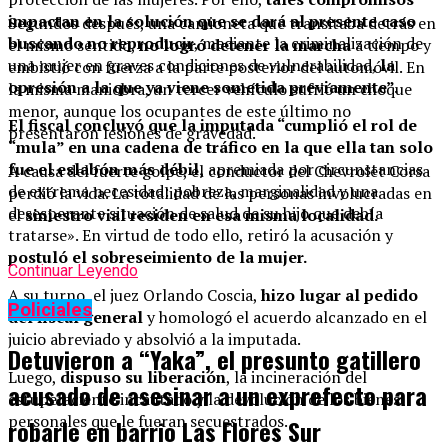
impactan en la solución que se dará al presente caso
Segundos después, una camioneta que transitaba detrás en
buscando no reproducir
, mediante la criminalización de
el mismo sentido,
no logró detener la marcha
a tiempo y
una mujer en graves condiciones de vulnerabilidad,
la
embistió con fuerza a la parte posterior del automóvil. En
opresión a la que ya viene sometida previamente”.
la misma maniobra, un tercer vehículo sufrió un choque
menor, aunque los ocupantes de este último no
El fiscal concluyó que la imputada “cumplió el rol de
presentaron lesiones de gravedad.
“mula” en una cadena de tráfico en la que ella tan solo
fue el eslabón más débil,
apremiada por circunstancias
A causa del fuerte golpe, el conductor del Chevrolet Corsa
de extrema necesidad: pobreza, marginalidad y una
perdió la vida. La totalidad de las personas involucradas en
desesperante situación de salud de su hijo que debía
el
siniestro vial residen en esa misma localidad.
tratarse». En virtud de todo ello, retiró la acusación y
postuló el sobreseimiento de la mujer.
Continuar Leyendo
A su turno, el juez Orlando Coscia,
hizo lugar al pedido
Policiales
del fiscal general
y homologó el acuerdo alcanzado en el
juicio abreviado y absolvió a la imputada.
Detuvieron a “Yaka”, el presunto gatillero
Luego,
dispuso su liberación
, la incineración del
acusado de asesinar a un exprefecto para
estupefaciente incautado y la devolución de los bienes
personales que le fueran secuestrados.
robarle en barrio Las Flores Sur