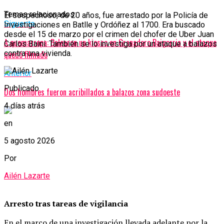
Temas relacionados:
El sospechoso, de 20 años, fue arrestado por la Policía de
Siguente
Investigaciones en Batlle y Ordóñez al 1700. Era buscado
desde el 15 de marzo por el crimen del chofer de Uber Juan
A quemarropa: Balearon un kiosco en Granadero Baigorria y el ataque
Carlos Baini. También se lo investiga por un ataque a balazos
contra una vivienda.
quedó filmado
Anterior
Publicado
Dos hombres fueron acribillados a balazos zona sudoeste
4 días atrás
en
5 agosto 2026
Por
Ailén Lazarte
Arresto tras tareas de vigilancia
En el marco de una investigación llevada adelante por la