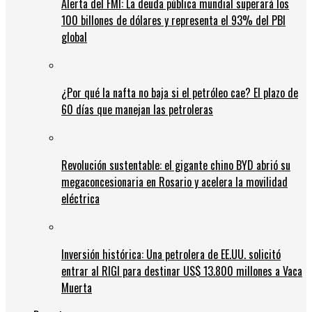
Alerta del FMI: La deuda pública mundial superará los
100 billones de dólares y representa el 93% del PBI
global
¿Por qué la nafta no baja si el petróleo cae? El plazo de
60 días que manejan las petroleras
Revolución sustentable: el gigante chino BYD abrió su
megaconcesionaria en Rosario y acelera la movilidad
eléctrica
Inversión histórica: Una petrolera de EE.UU. solicitó
entrar al RIGI para destinar US$ 13.800 millones a Vaca
Muerta