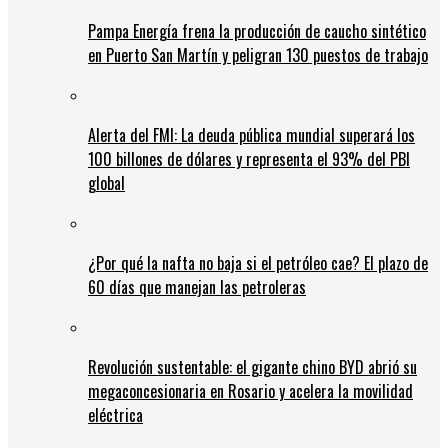
Pampa Energía frena la producción de caucho sintético
en Puerto San Martín y peligran 130 puestos de trabajo
Alerta del FMI: La deuda pública mundial superará los
100 billones de dólares y representa el 93% del PBI
global
¿Por qué la nafta no baja si el petróleo cae? El plazo de
60 días que manejan las petroleras
Revolución sustentable: el gigante chino BYD abrió su
megaconcesionaria en Rosario y acelera la movilidad
eléctrica