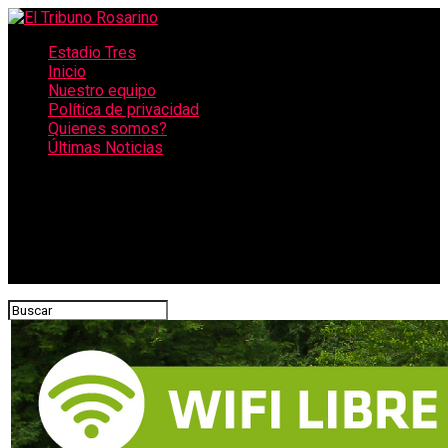
Estadio Tres
Inicio
Nuestro equipo
Política de privacidad
Quienes somos?
Últimas Noticias
CONECTATE CON NOSOTROS