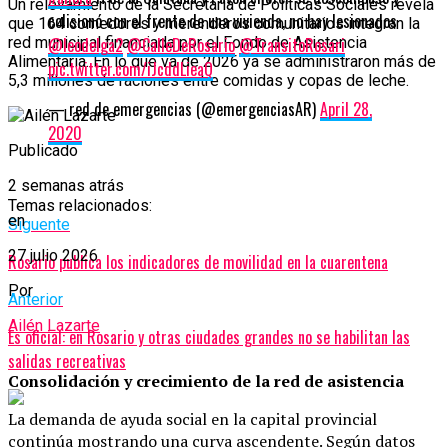
Un relevamiento de la Secretaría de Políticas Sociales revela
colisionó con el frente de una vivienda, no hay lesionados
que 164 comedores y merenderos comunitarios integran la
@leodelga2
@CalleDeRosario
@TransitoRosari
red municipal financiada por el Fondo de Asistencia
Alimentaria. En lo que va de 2026 ya se administraron más de
pic.twitter.com/iJcddLieaQ
5,3 millones de raciones entre comidas y copas de leche.
— red de emergencias (@emergenciasAR)
April 28,
2020
Publicado
2 semanas atrás
Temas relacionados:
en
Siguente
27 julio 2026
Rosario publica los indicadores de movilidad en la cuarentena
Por
Anterior
Ailén Lazarte
Es oficial: en Rosario y otras ciudades grandes no se habilitan las
salidas recreativas
Consolidación y crecimiento de la red de asistencia
La demanda de ayuda social en la capital provincial
continúa mostrando una curva ascendente. Según datos