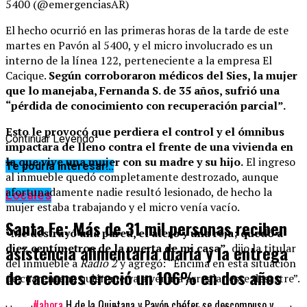
5400 (@emergenciasAR)
El hecho ocurrió en las primeras horas de la tarde de este
martes en Pavón al 5400, y el micro involucrado es un
interno de la línea 122, perteneciente a la empresa El
Cacique.
Según corroboraron médicos del Sies, la mujer
que lo manejaba, Fernanda S. de 35 años, sufrió una
“pérdida de conocimiento con recuperación parcial”.
Esto le provocó que perdiera el control y el ómnibus
Continuar Leyendo
impactara de lleno contra el frente de una vivienda en
la que vive una mujer con su madre y su hijo.
El ingreso
Te podría interesar...
al inmueble quedó completamente destrozado, aunque
afortunadamente nadie resultó lesionado, de hecho la
Locales
mujer estaba trabajando y el micro venía vacío.
Santa Fe: Más de 31 mil personas reciben
“Me destruyó una pared, el alero y una reja; quedó a
diez centímetros de la puerta de mi casa”,
dijo la titular
asistencia alimentaria diaria y la entrega
del inmueble a
Radio 2
y agregó: “Encima en esta situación
de raciones creció un 106% en dos años
de cuarentena quién me va a venir a arreglar este desastre”.
#ahora
H de la Quintana y Pavón chófer se descompuso y