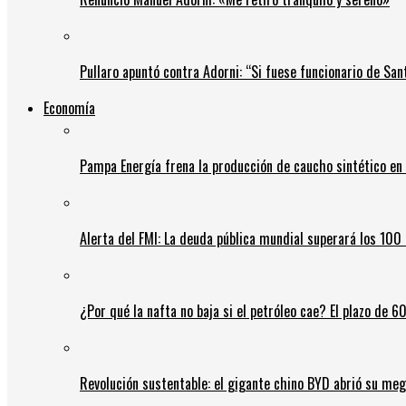
Pullaro apuntó contra Adorni: “Si fuese funcionario de Sant
Economía
Pampa Energía frena la producción de caucho sintético en 
Alerta del FMI: La deuda pública mundial superará los 100 
¿Por qué la nafta no baja si el petróleo cae? El plazo de 
Revolución sustentable: el gigante chino BYD abrió su meg