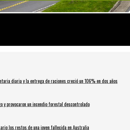
RIGI para destinar US$ 13.800 millones a Vaca Muerta
ntaria diaria y la entrega de raciones creció un 106% en dos años
go y provocaron un incendio forestal descontrolado
ario los restos de una joven fallecida en Australia