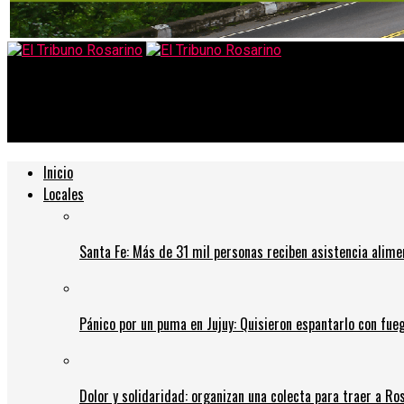
El Tribuno Rosarino
Inversión histórica: Una petrolera de EE.UU. solicitó entrar al 
Inicio
Locales
Santa Fe: Más de 31 mil personas reciben asistencia alime
Pánico por un puma en Jujuy: Quisieron espantarlo con fue
Dolor y solidaridad: organizan una colecta para traer a Ros