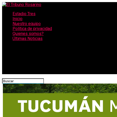
Estadio Tres
Inicio
Nuestro equipo
Política de privacidad
Quienes somos?
Últimas Noticias
CONECTATE CON NOSOTROS