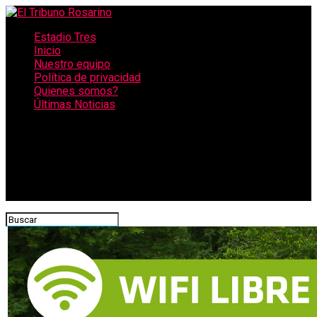
Estadio Tres
Inicio
Nuestro equipo
Política de privacidad
Quienes somos?
Últimas Noticias
CONECTATE CON NOSOTROS