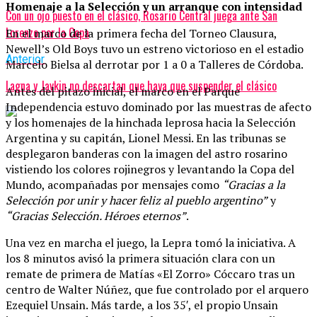
Homenaje a la Selección y un arranque con intensidad
Con un ojo puesto en el clásico, Rosario Central juega ante San
Lorenzo por la Copa
En el marco de la primera fecha del Torneo Clausura,
Newell’s Old Boys tuvo un estreno victorioso en el estadio
Anterior
Marcelo Bielsa al derrotar por 1 a 0 a Talleres de Córdoba.
Lagna y Javkin no descartan que haya que suspender el clásico
Antes del pitazo inicial, el marco en el Parque
Independencia estuvo dominado por las muestras de afecto
y los homenajes de la hinchada leprosa hacia la Selección
Argentina y su capitán, Lionel Messi. En las tribunas se
desplegaron banderas con la imagen del astro rosarino
vistiendo los colores rojinegros y levantando la Copa del
Mundo, acompañadas por mensajes como
“Gracias a la
Selección por unir y hacer feliz al pueblo argentino”
y
“Gracias Selección. Héroes eternos”
.
Una vez en marcha el juego, la Lepra tomó la iniciativa. A
los 8 minutos avisó la primera situación clara con un
remate de primera de Matías «El Zorro» Cóccaro tras un
centro de Walter Núñez, que fue controlado por el arquero
Ezequiel Unsain. Más tarde, a los 35′, el propio Unsain