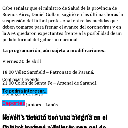
Cabe señalar que el ministro de Salud de la provincia de
Buenos Aires, Daniel Gollan, sugirió en las últimas horas la
suspensión del fútbol profesional entre las medidas que
deben tomarse para frenar el avance del coronavirus y en
la AFA quedaron expectantes frente a la posibilidad de un
pedido formal del gobierno nacional.
La programación, aún sujeta a modificaciones:
Viernes 30 de abril
18.00 Vélez Sarsfield – Patronato de Paraná.
Continuar Leyendo
21.00 Colón de Santa Fe – Arsenal de Sarandí.
Te podría interesar...
Domingo 2 de mayo
Deportes
10.00 Boca Juniors – Lanús.
Newell’s debutó con una alegría en el
12.10 Defensa y Justicia – Unión de Santa Fe.
Coloso: le ganó a Talleres con gol de
12.10 Independiente – Atlético Tucumán.