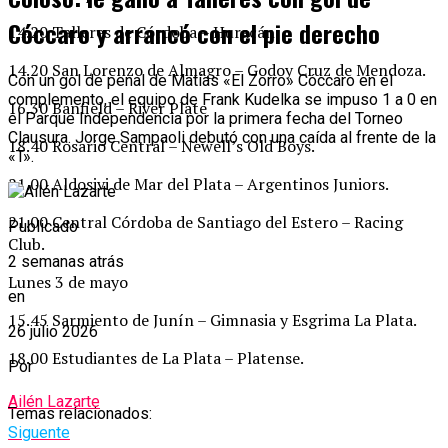
Cóccaro y arrancó con el pie derecho
14.20 Talleres de Córdoba – Huracán.
14.20 San Lorenzo de Almagro – Godoy Cruz de Mendoza.
Con un gol de penal de Matías «El Zorro» Cóccaro en el
complemento, el equipo de Frank Kudelka se impuso 1 a 0 en
16.30 Banfield – River Plate
el Parque Independencia por la primera fecha del Torneo
Clausura. Jorge Sampaoli debutó con una caída al frente de la
18.40 Rosario Central – Newell’s Old Boys.
«T».
21.00 Aldosivi de Mar del Plata – Argentinos Juniors.
21.00 Central Córdoba de Santiago del Estero – Racing
Publicado
Club.
2 semanas atrás
Lunes 3 de mayo
en
15.45 Sarmiento de Junín – Gimnasia y Esgrima La Plata.
26 julio 2026
18.00 Estudiantes de La Plata – Platense.
Por
Ailén Lazarte
Temas relacionados:
Siguente