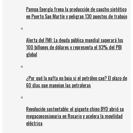
Pampa Energía frena la producción de caucho sintético
en Puerto San Martín y peligran 130 puestos de trabajo
Alerta del FMI: La deuda pública mundial superará los
100 billones de dólares y representa el 93% del PBI
global
¿Por qué la nafta no baja si el petróleo cae? El plazo de
60 días que manejan las petroleras
Revolución sustentable: el gigante chino BYD abrió su
megaconcesionaria en Rosario y acelera la movilidad
eléctrica