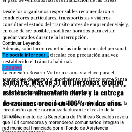
Desde los organismos responsables recomendaron a
conductores particulares, transportistas y viajeros
consultar el estado del tránsito antes de emprender viaje y,
en caso de ser posible, modificar horarios para evitar
quedar varados durante la interrupción.
Continuar Leyendo
Además, solicitaron respetar las indicaciones del personal
apostado en la zona y circular con precaución una vez
Te podría interesar...
restablecido el tránsito habitual.
Locales
La conexión Rosario-Victoria es una vía clave para el
transporte de carga y el movimiento turístico entre Santa
Santa Fe: Más de 31 mil personas reciben
Fe y Entre Ríos, por lo que cada restricción suele impactar
asistencia alimentaria diaria y la entrega
en una importante cantidad de usuarios.
de raciones creció un 106% en dos años
Se espera que, una vez concluidos los trabajos previstos, la
circulación quede normalizada durante el resto de la
jornada.
Un relevamiento de la Secretaría de Políticas Sociales revela
que 164 comedores y merenderos comunitarios integran la
red municipal financiada por el Fondo de Asistencia