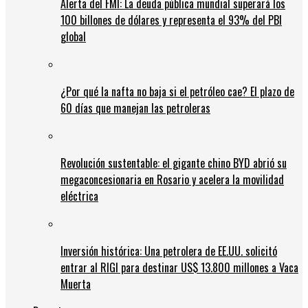
Alerta del FMI: La deuda pública mundial superará los
100 billones de dólares y representa el 93% del PBI
global
¿Por qué la nafta no baja si el petróleo cae? El plazo de
60 días que manejan las petroleras
Revolución sustentable: el gigante chino BYD abrió su
megaconcesionaria en Rosario y acelera la movilidad
eléctrica
Inversión histórica: Una petrolera de EE.UU. solicitó
entrar al RIGI para destinar US$ 13.800 millones a Vaca
Muerta