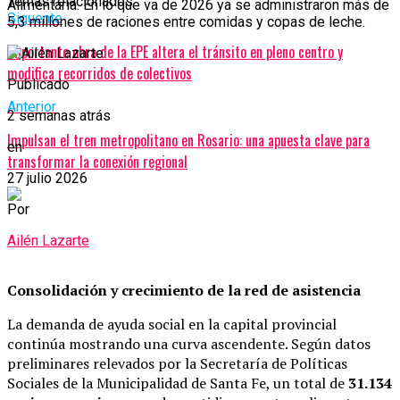
Temas relacionados:
Alimentaria. En lo que va de 2026 ya se administraron más de
Siguente
5,3 millones de raciones entre comidas y copas de leche.
Importante obra de la EPE altera el tránsito en pleno centro y
modifica recorridos de colectivos
Publicado
Anterior
2 semanas atrás
Impulsan el tren metropolitano en Rosario: una apuesta clave para
en
transformar la conexión regional
27 julio 2026
Por
Ailén Lazarte
Consolidación y crecimiento de la red de asistencia
La demanda de ayuda social en la capital provincial
continúa mostrando una curva ascendente. Según datos
preliminares relevados por la Secretaría de Políticas
Sociales de la Municipalidad de Santa Fe, un total de
31.134